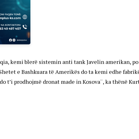
qia, kemi blerë sistemin anti tank Javelin amerikan, po
a Shetet e Bashkuara të Amerikës do ta kemi edhe fabrik
 do t’i prodhojmë dronat made in Kosova¨, ka thënë Kur