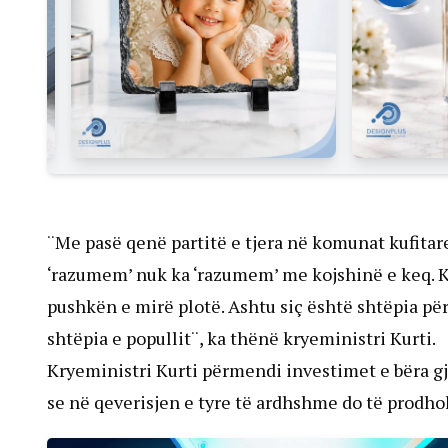
¨Me pasë qenë partitë e tjera në komunat kufitare
‘razumem’ nuk ka ‘razumem’ me kojshinë e keq. K
pushkën e mirë plotë. Ashtu siç është shtëpia për
shtëpia e popullit¨, ka thënë kryeministri Kurti.
Kryeministri Kurti përmendi investimet e bëra gja
se në qeverisjen e tyre të ardhshme do të prodh