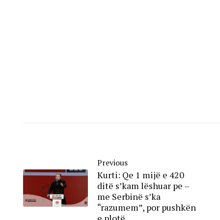
Previous
Kurti: Qe 1 mijë e 420
ditë s’kam lëshuar pe –
me Serbinë s’ka
“razumem”, por pushkën
e plotë