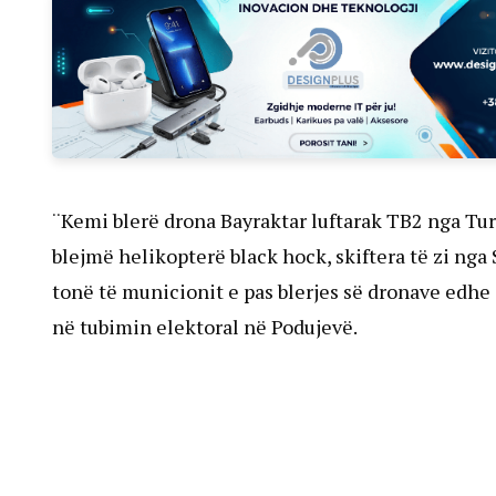
¨Kemi blerë drona Bayraktar luftarak TB2 nga Tur
blejmë helikopterë black hock, skiftera të zi ng
tonë të municionit e pas blerjes së dronave edhe
në tubimin elektoral në Podujevë.