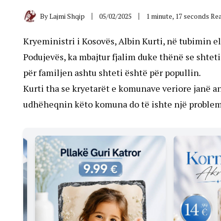
By
Lajmi Shqip
05/02/2025
1 minute, 17 seconds Re
Kryeministri i Kosovës, Albin Kurti, në tubimin 
Podujevës, ka mbajtur fjalim duke thënë se shteti
për familjen ashtu shteti është për popullin.
Kurti tha se kryetarët e komunave veriore janë antë
udhëheqnin këto komuna do të ishte një problem 