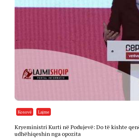
Kosovë
Lajme
Kryeministri Kurti në Podujevë: Do të kishte qe
udhëhiqeshin nga opozita