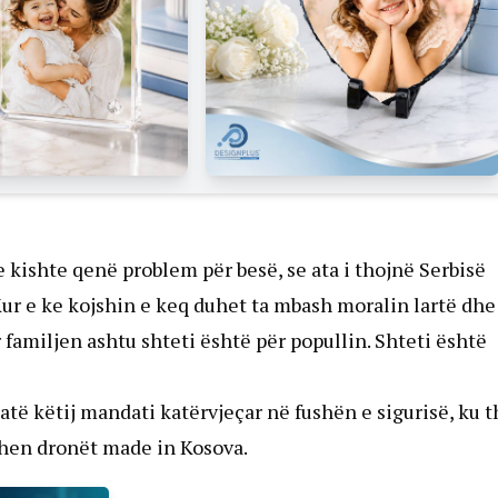
 kishte qenë problem për besë, se ata i thojnë Serbisë
ur e ke kojshin e keq duhet ta mbash moralin lartë dhe
 familjen ashtu shteti është për popullin. Shteti është
të këtij mandati katërvjeçar në fushën e sigurisë, ku t
ohen dronët made in Kosova.