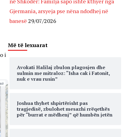
në Shkodër: Familja sapo ishte kthyer nga
Gjermania, arsyeja pse nëna ndodhej në
banesë
29/07/2026
Më të lexuarat
o i
Avokati Halilaj zbulon plagosjen dhe
sulmin me mitraloz: “Isha cak i Fatonit,
nuk e vrau rusin”
më
Joshua thyhet shpirtërisht pas
tragjedisë, zbulohet mesazhi rrëqethës
për “burrat e mëdhenj” që humbën jetën