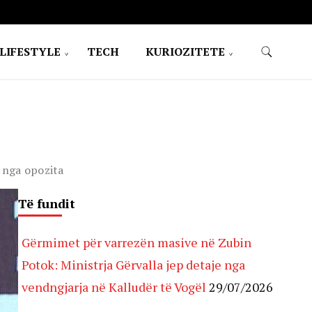
LIFESTYLE
TECH
KURIOZITETE
 nga opozita
Të fundit
Gërmimet për varrezën masive në Zubin
Potok: Ministrja Gërvalla jep detaje nga
vendngjarja në Kalludër të Vogël
29/07/2026