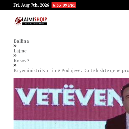
Fri. Aug 7th, 2026
6:33:11 PM
Lajmishqip.net
Lajmishqip
Ballina
Lajme
Kosovë
Kryeministri Kurti në Podujevë: Do të kishte qenë p