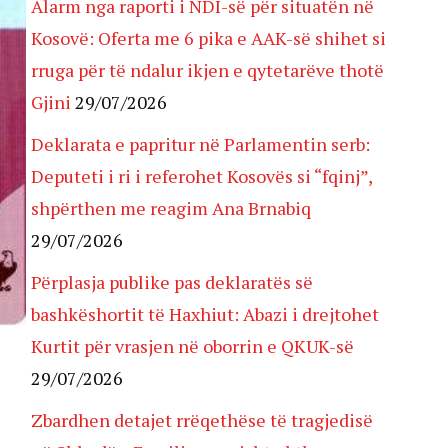
Alarm nga raporti i NDI-së për situatën në
Kosovë: Oferta me 6 pika e AAK-së shihet si
rruga për të ndalur ikjen e qytetarëve thotë
Gjini
29/07/2026
Deklarata e papritur në Parlamentin serb:
Deputeti i ri i referohet Kosovës si “fqinj”,
shpërthen me reagim Ana Brnabiq
29/07/2026
Përplasja publike pas deklaratës së
bashkëshortit të Haxhiut: Abazi i drejtohet
Kurtit për vrasjen në oborrin e QKUK-së
29/07/2026
Zbardhen detajet rrëqethëse të tragjedisë