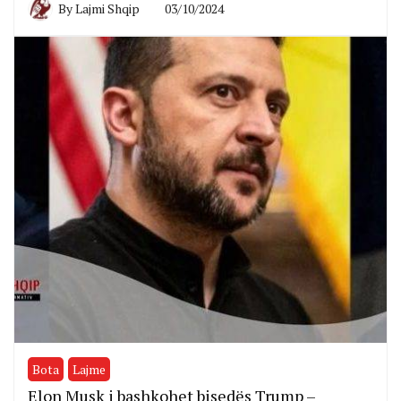
By
Lajmi Shqip
03/10/2024
Bota
Lajme
Elon Musk i bashkohet bisedës Trump –