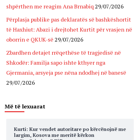
shpërthen me reagim Ana Brnabiq
29/07/2026
Përplasja publike pas deklaratës së bashkëshortit
të Haxhiut: Abazi i drejtohet Kurtit për vrasjen në
oborrin e QKUK-së
29/07/2026
Zbardhen detajet rrëqethëse të tragjedisë në
Shkodër: Familja sapo ishte kthyer nga
Gjermania, arsyeja pse nëna ndodhej në banesë
29/07/2026
Më të lexuarat
Kurti: Kur vendet autoritare po kërcënojnë me
largim, Kosova me meritë kërkon