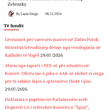
Zelensky
By
Lajmi Shqip
08/11/2024
Të fundit
Gërmimet për varrezën masive në Zubin Potok:
Ministrja Gërvalla jep detaje nga vendngjarja në
Kalludër të Vogël
29/07/2026
Alarm nga raporti i NDI-së për situatën në
Kosovë: Oferta me 6 pika e AAK-së shihet si rruga
për të ndalur ikjen e qytetarëve thotë Gjini
29/07/2026
Deklarata e papritur në Parlamentin serb:
Deputeti i ri i referohet Kosovës si “fqinj”,