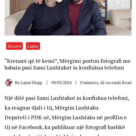
Kosovë
Lajme
“Krenarë që të kemi”, Mërgimi poston fotografi me
babain pasi Sami Lushtakut iu konfiskua telefoni
By
Lajmi Shqip
09/03/2024
0 minutes, 42 seconds Read
Një ditë pasi Sami Lushtakut iu konfiskua telefoni,
ka reaguar djali i tij, Mërgim Lushtaku.
Deputeti i PDK-së, Mërgim Lushtaku në profilin e
tij në Facebook, ka publikuar një fotografi bashkë