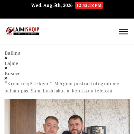
Wed. Aug 5th, 2026
12:53:19 PM
Lajmishqip.net
Lajmishqip
Ballina
Lajme
Kosovë
“Krenarë që të kemi”, Mërgimi poston fotografi me
babain pasi Sami Lushtakut iu konfiskua telefoni