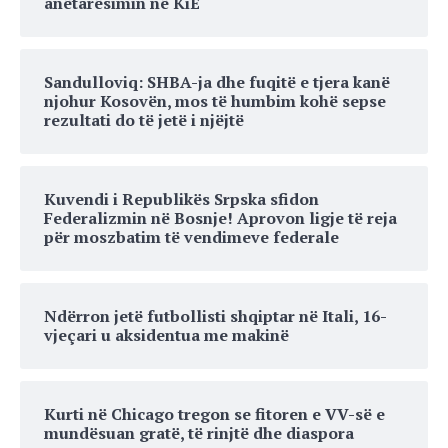
anëtarësimin në KiE
Sandulloviq: SHBA-ja dhe fuqitë e tjera kanë
njohur Kosovën, mos të humbim kohë sepse
rezultati do të jetë i njëjtë
Kuvendi i Republikës Srpska sfidon
Federalizmin në Bosnje! Aprovon ligje të reja
për moszbatim të vendimeve federale
Ndërron jetë futbollisti shqiptar në Itali, 16-
vjeçari u aksidentua me makinë
Kurti në Chicago tregon se fitoren e VV-së e
mundësuan gratë, të rinjtë dhe diaspora