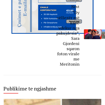
Next
“Dy
vëllezër më
kanë
vdekur nga
pakujdesia”,
Sara
Gjordeni
sqaron
foton virale
me
Meritonin
Publikime te ngjashme