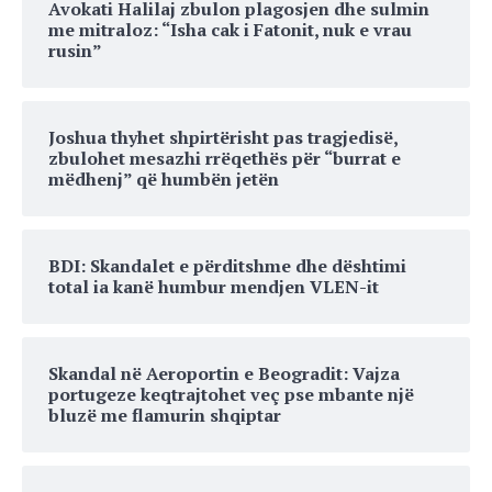
Avokati Halilaj zbulon plagosjen dhe sulmin
me mitraloz: “Isha cak i Fatonit, nuk e vrau
rusin”
Joshua thyhet shpirtërisht pas tragjedisë,
zbulohet mesazhi rrëqethës për “burrat e
mëdhenj” që humbën jetën
BDI: Skandalet e përditshme dhe dështimi
total ia kanë humbur mendjen VLEN-it
Skandal në Aeroportin e Beogradit: Vajza
portugeze keqtrajtohet veç pse mbante një
bluzë me flamurin shqiptar