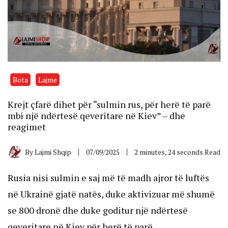
Bota
Lajme
Krejt çfarë dihet për “sulmin rus, për herë të parë
mbi një ndërtesë qeveritare në Kiev” – dhe
reagimet
By
Lajmi Shqip
07/09/2025
2 minutes, 24 seconds Read
Rusia nisi sulmin e saj më të madh ajror të luftës
në Ukrainë gjatë natës, duke aktivizuar më shumë
se 800 dronë dhe duke goditur një ndërtesë
qeveritare në Kiev për herë të parë.