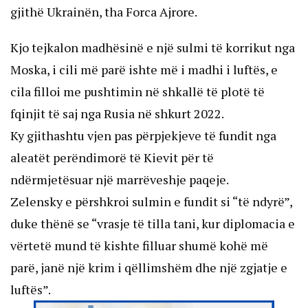
gjithë Ukrainën, tha Forca Ajrore.
Kjo tejkalon madhësinë e një sulmi të korrikut nga
Moska, i cili më parë ishte më i madhi i luftës, e
cila filloi me pushtimin në shkallë të plotë të
fqinjit të saj nga Rusia në shkurt 2022.
Ky gjithashtu vjen pas përpjekjeve të fundit nga
aleatët perëndimorë të Kievit për të
ndërmjetësuar një marrëveshje paqeje.
Zelensky e përshkroi sulmin e fundit si “të ndyrë”,
duke thënë se “vrasje të tilla tani, kur diplomacia e
vërtetë mund të kishte filluar shumë kohë më
parë, janë një krim i qëllimshëm dhe një zgjatje e
luftës”.