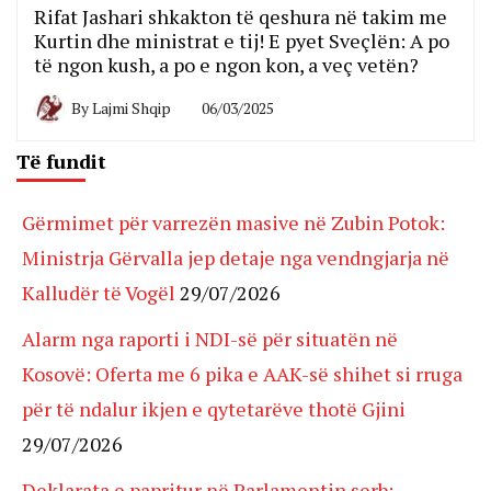
Rifat Jashari shkakton të qeshura në takim me
Kurtin dhe ministrat e tij! E pyet Sveçlën: A po
të ngon kush, a po e ngon kon, a veç vetën?
By
Lajmi Shqip
06/03/2025
Të fundit
Gërmimet për varrezën masive në Zubin Potok:
Ministrja Gërvalla jep detaje nga vendngjarja në
Kalludër të Vogël
29/07/2026
Alarm nga raporti i NDI-së për situatën në
Kosovë: Oferta me 6 pika e AAK-së shihet si rruga
për të ndalur ikjen e qytetarëve thotë Gjini
29/07/2026
Deklarata e papritur në Parlamentin serb: