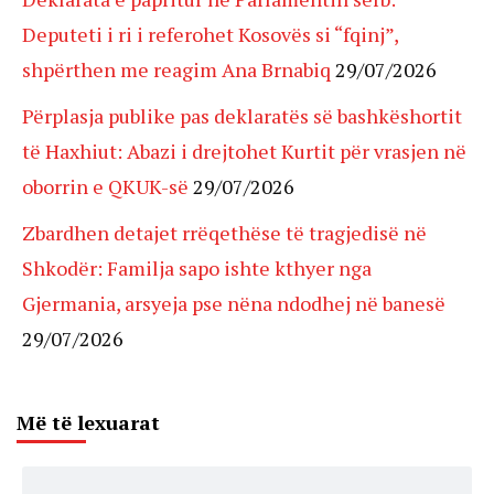
Deputeti i ri i referohet Kosovës si “fqinj”,
shpërthen me reagim Ana Brnabiq
29/07/2026
Përplasja publike pas deklaratës së bashkëshortit
të Haxhiut: Abazi i drejtohet Kurtit për vrasjen në
oborrin e QKUK-së
29/07/2026
Zbardhen detajet rrëqethëse të tragjedisë në
Shkodër: Familja sapo ishte kthyer nga
Gjermania, arsyeja pse nëna ndodhej në banesë
29/07/2026
Më të lexuarat