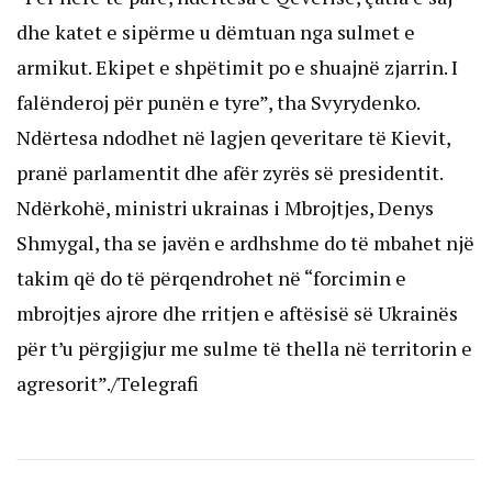
dhe katet e sipërme u dëmtuan nga sulmet e
armikut. Ekipet e shpëtimit po e shuajnë zjarrin. I
falënderoj për punën e tyre”, tha Svyrydenko.
Ndërtesa ndodhet në lagjen qeveritare të Kievit,
pranë parlamentit dhe afër zyrës së presidentit.
Ndërkohë, ministri ukrainas i Mbrojtjes, Denys
Shmygal, tha se javën e ardhshme do të mbahet një
takim që do të përqendrohet në “forcimin e
mbrojtjes ajrore dhe rritjen e aftësisë së Ukrainës
për t’u përgjigjur me sulme të thella në territorin e
agresorit”./Telegrafi