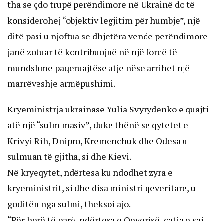
tha se çdo trupë perëndimore në Ukrainë do të
konsiderohej “objektiv legjitim për humbje”, një
ditë pasi u njoftua se dhjetëra vende perëndimore
janë zotuar të kontribuojnë në një forcë të
mundshme paqeruajtëse atje nëse arrihet një
marrëveshje armëpushimi.
Kryeministrja ukrainase Yulia Svyrydenko e quajti
atë një “sulm masiv”, duke thënë se qytetet e
Krivyi Rih, Dnipro, Kremenchuk dhe Odesa u
sulmuan të gjitha, si dhe Kievi.
Në kryeqytet, ndërtesa ku ndodhet zyra e
kryeministrit, si dhe disa ministri qeveritare, u
goditën nga sulmi, theksoi ajo.
“Për herë të parë, ndërtesa e Qeverisë, çatia e saj