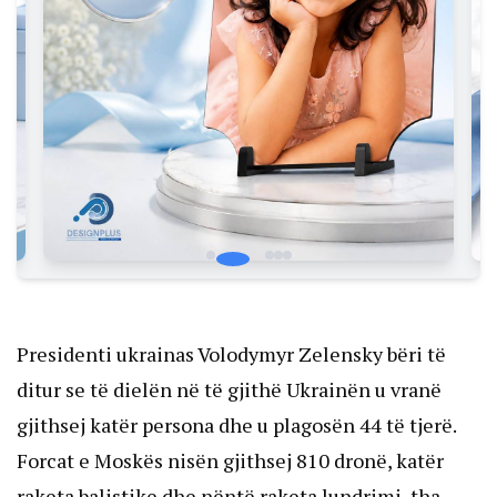
Presidenti ukrainas Volodymyr Zelensky bëri të
ditur se të dielën në të gjithë Ukrainën u vranë
gjithsej katër persona dhe u plagosën 44 të tjerë.
Forcat e Moskës nisën gjithsej 810 dronë, katër
raketa balistike dhe nëntë raketa lundrimi, tha