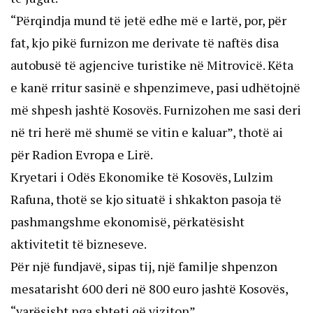
“Përqindja mund të jetë edhe më e lartë, por, për
fat, kjo pikë furnizon me derivate të naftës disa
autobusë të agjencive turistike në Mitrovicë. Këta
e kanë rritur sasinë e shpenzimeve, pasi udhëtojnë
më shpesh jashtë Kosovës. Furnizohen me sasi deri
në tri herë më shumë se vitin e kaluar”, thotë ai
për Radion Evropa e Lirë.
Kryetari i Odës Ekonomike të Kosovës, Lulzim
Rafuna, thotë se kjo situatë i shkakton pasoja të
pashmangshme ekonomisë, përkatësisht
aktivitetit të bizneseve.
Për një fundjavë, sipas tij, një familje shpenzon
mesatarisht 600 deri në 800 euro jashtë Kosovës,
“varësisht nga shteti që viziton”.