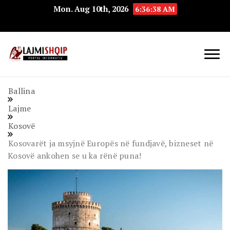
Mon. Aug 10th, 2026
6:36:39 AM
Lajmishqip.net
Lajmishqip
Ballina
Lajme
Kosovë
Kosovarët ja msyjnë Europës në fundjavë, bizneset në
Kosovë ankohen se u ka rënë puna!