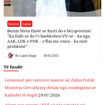
Kosovë
Lajme
Burim Meta thotë se Kurti do e bëj qeverinë:
“Ka llafe se do t’i bashkohen VV-së – ka nga
AAK, LDK e PDK – s’flas me emra – ka nisë
peshkimi”
By
Lajmi Shqip
18/02/2025
Të fundit
Gërmimet për varrezën masive në Zubin Potok:
Ministrja Gërvalla jep detaje nga vendngjarja në
Kalludër të Vogël
29/07/2026
Alarm nga raporti i NDI-së për situatën në