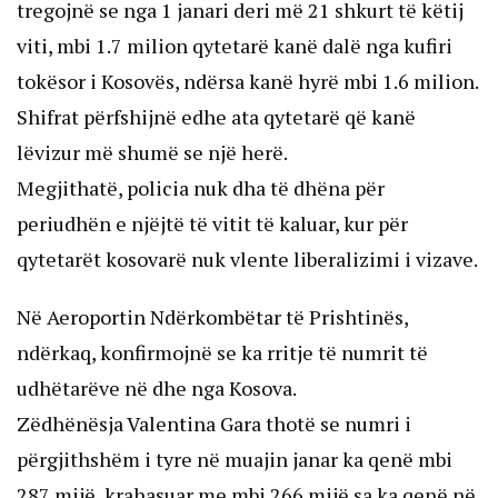
tregojnë se nga 1 janari deri më 21 shkurt të këtij
viti, mbi 1.7 milion qytetarë kanë dalë nga kufiri
tokësor i Kosovës, ndërsa kanë hyrë mbi 1.6 milion.
Shifrat përfshijnë edhe ata qytetarë që kanë
lëvizur më shumë se një herë.
Megjithatë, policia nuk dha të dhëna për
periudhën e njëjtë të vitit të kaluar, kur për
qytetarët kosovarë nuk vlente liberalizimi i vizave.
Në Aeroportin Ndërkombëtar të Prishtinës,
ndërkaq, konfirmojnë se ka rritje të numrit të
udhëtarëve në dhe nga Kosova.
Zëdhënësja Valentina Gara thotë se numri i
përgjithshëm i tyre në muajin janar ka qenë mbi
287 mijë, krahasuar me mbi 266 mijë sa ka qenë në