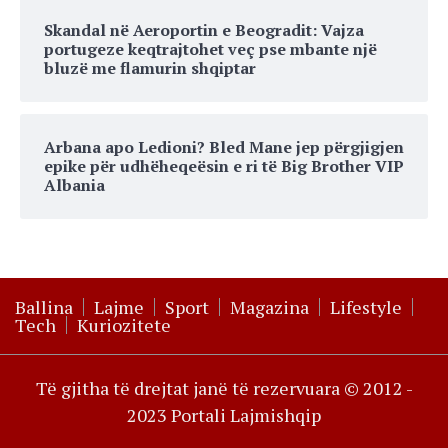
Skandal në Aeroportin e Beogradit: Vajza
portugeze keqtrajtohet veç pse mbante një
bluzë me flamurin shqiptar
Arbana apo Ledioni? Bled Mane jep përgjigjen
epike për udhëheqeësin e ri të Big Brother VIP
Albania
Ballina
Lajme
Sport
Magazina
Lifestyle
Tech
Kuriozitete
Të gjitha të drejtat janë të rezervuara © 2012 -
2023 Portali Lajmishqip