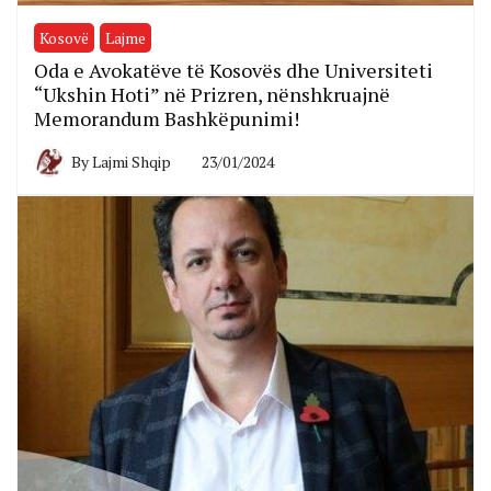
Kosovë
Lajme
Oda e Avokatëve të Kosovës dhe Universiteti
“Ukshin Hoti” në Prizren, nënshkruajnë
Memorandum Bashkëpunimi!
By
Lajmi Shqip
23/01/2024