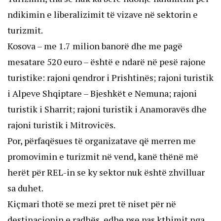
ndikimin e liberalizimit të vizave në sektorin e
turizmit.
Kosova – me 1.7 milion banorë dhe me pagë
mesatare 520 euro – është e ndarë në pesë rajone
turistike: rajoni qendror i Prishtinës; rajoni turistik
i Alpeve Shqiptare – Bjeshkët e Nemuna; rajoni
turistik i Sharrit; rajoni turistik i Anamoravës dhe
rajoni turistik i Mitrovicës.
Por, përfaqësues të organizatave që merren me
promovimin e turizmit në vend, kanë thënë më
herët për REL-in se ky sektor nuk është zhvilluar
sa duhet.
Kiçmari thotë se mezi pret të niset për në
destinacionin e radhës, edhe pse pas kthimit nga