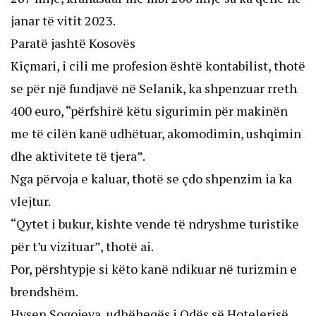
janar të vitit 2023.
Paratë jashtë Kosovës
Kiçmari, i cili me profesion është kontabilist, thotë
se për një fundjavë në Selanik, ka shpenzuar rreth
400 euro, “përfshirë këtu sigurimin për makinën
me të cilën kanë udhëtuar, akomodimin, ushqimin
dhe aktivitete të tjera”.
Nga përvoja e kaluar, thotë se çdo shpenzim ia ka
vlejtur.
“Qytet i bukur, kishte vende të ndryshme turistike
për t’u vizituar”, thotë ai.
Por, përshtypje si këto kanë ndikuar në turizmin e
brendshëm.
Hysen Sogojeva, udhëheqës i Odës së Hotelerisë