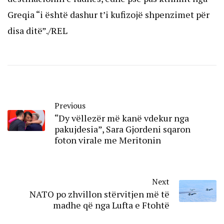
Greqia “i është dashur t’i kufizojë shpenzimet për
disa ditë”./REL
Previous
“Dy vëllezër më kanë vdekur nga
pakujdesia”, Sara Gjordeni sqaron
foton virale me Meritonin
Next
NATO po zhvillon stërvitjen më të
madhe që nga Lufta e Ftohtë