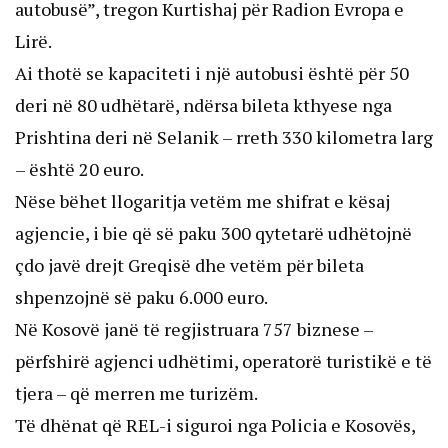
autobusë”, tregon Kurtishaj për Radion Evropa e
Lirë.
Ai thotë se kapaciteti i një autobusi është për 50
deri në 80 udhëtarë, ndërsa bileta kthyese nga
Prishtina deri në Selanik – rreth 330 kilometra larg
– është 20 euro.
Nëse bëhet llogaritja vetëm me shifrat e kësaj
agjencie, i bie që së paku 300 qytetarë udhëtojnë
çdo javë drejt Greqisë dhe vetëm për bileta
shpenzojnë së paku 6.000 euro.
Në Kosovë janë të regjistruara 757 biznese –
përfshirë agjenci udhëtimi, operatorë turistikë e të
tjera – që merren me turizëm.
Të dhënat që REL-i siguroi nga Policia e Kosovës,