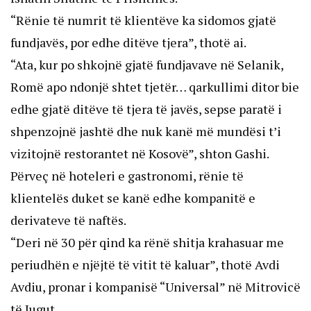
“Rënie të numrit të klientëve ka sidomos gjatë
fundjavës, por edhe ditëve tjera”, thotë ai.
“Ata, kur po shkojnë gjatë fundjavave në Selanik,
Romë apo ndonjë shtet tjetër… qarkullimi ditor bie
edhe gjatë ditëve të tjera të javës, sepse paratë i
shpenzojnë jashtë dhe nuk kanë më mundësi t’i
vizitojnë restorantet në Kosovë”, shton Gashi.
Përveç në hoteleri e gastronomi, rënie të
klientelës duket se kanë edhe kompanitë e
derivateve të naftës.
“Deri në 30 për qind ka rënë shitja krahasuar me
periudhën e njëjtë të vitit të kaluar”, thotë Avdi
Avdiu, pronar i kompanisë “Universal” në Mitrovicë
të Jugut.