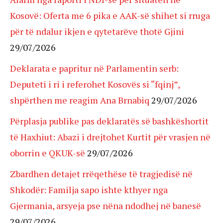
Kosovë: Oferta me 6 pika e AAK-së shihet si rruga
për të ndalur ikjen e qytetarëve thotë Gjini
29/07/2026
Deklarata e papritur në Parlamentin serb:
Deputeti i ri i referohet Kosovës si “fqinj”,
shpërthen me reagim Ana Brnabiq
29/07/2026
Përplasja publike pas deklaratës së bashkëshortit
të Haxhiut: Abazi i drejtohet Kurtit për vrasjen në
oborrin e QKUK-së
29/07/2026
Zbardhen detajet rrëqethëse të tragjedisë në
Shkodër: Familja sapo ishte kthyer nga
Gjermania, arsyeja pse nëna ndodhej në banesë
29/07/2026