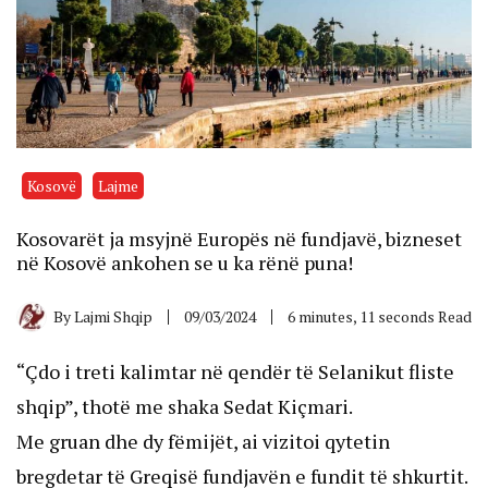
Kosovë
Lajme
Kosovarët ja msyjnë Europës në fundjavë, bizneset
në Kosovë ankohen se u ka rënë puna!
By
Lajmi Shqip
09/03/2024
6 minutes, 11 seconds Read
“Çdo i treti kalimtar në qendër të Selanikut fliste
shqip”, thotë me shaka Sedat Kiçmari.
Me gruan dhe dy fëmijët, ai vizitoi qytetin
bregdetar të Greqisë fundjavën e fundit të shkurtit.