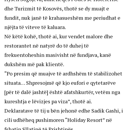
dhe Turizmit të Kosovës, thotë se dy muajt e
fundit, nuk janë të krahasueshëm me periudhat e
njëjta të viteve të kaluara.
Në këtë kohë, thotë ai, kur vendet malore dhe
restorantet në natyrë do të duhej të
frekuentoheshin masivisht në fundjava, kanë
dukshëm më pak klientë.
“Po presim që muajve të ardhshëm të stabilizohet
situata… Shpresojmë që kjo eufori e qytetarëve
[për të dalë jashtë] është afatshkurtër, vetëm nga
kureshtja e lëvizjes pa viza”, thotë ai.
Deklaratave të tij u bën jehonë edhe Sadik Gashi, i
cili udhëheq pushimoren “Holiday Resort” në
fshatin Sllatinë të Prishtinës.