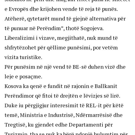
e Evropës dhe krijohen vende të reja të punës.
Atëherë, qytetarët mund të gjejnë alternativa për
të punuar në Perëndim”, thotë Sogojeva.
Liberalizimi i vizave, megjithatë, nuk mund të
shfrytëzohet për qëllime punësimi, por vetëm
vizita turistike.
Për punësim në një vend të BE-së duhen vizë dhe
leje e posaçme.
Kosova ka qenë e fundit në rajonin e Ballkanit
Perëndimor që fitoi të drejtën e lëvizjes së lirë.
Duke iu përgjigjur interesimit të REL-it për këtë
temë, Ministria e Industrisë, Ndërmarrësisë dhe
Tregtisë, ku gjendet edhe Departamenti për
Turizmin, tha se nuk ka bërë ndonjë hulumtim për