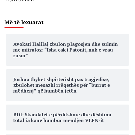
Më të lexuarat
Avokati Halilaj zbulon plagosjen dhe sulmin
me mitraloz: “Isha cak i Fatonit, nuk e vrau
rusin”
Joshua thyhet shpirtërisht pas tragjedisë,
zbulohet mesazhi rrëqethës për “burrat e
mëdhenj” që humbën jetën
BDI: Skandalet e përditshme dhe dështimi
total ia kanë humbur mendjen VLEN-it