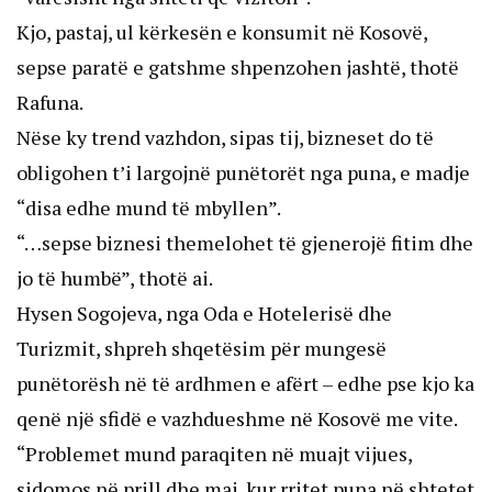
Kjo, pastaj, ul kërkesën e konsumit në Kosovë,
sepse paratë e gatshme shpenzohen jashtë, thotë
Rafuna.
Nëse ky trend vazhdon, sipas tij, bizneset do të
obligohen t’i largojnë punëtorët nga puna, e madje
“disa edhe mund të mbyllen”.
“…sepse biznesi themelohet të gjenerojë fitim dhe
jo të humbë”, thotë ai.
Hysen Sogojeva, nga Oda e Hotelerisë dhe
Turizmit, shpreh shqetësim për mungesë
punëtorësh në të ardhmen e afërt – edhe pse kjo ka
qenë një sfidë e vazhdueshme në Kosovë me vite.
“Problemet mund paraqiten në muajt vijues,
sidomos në prill dhe maj, kur rritet puna në shtetet