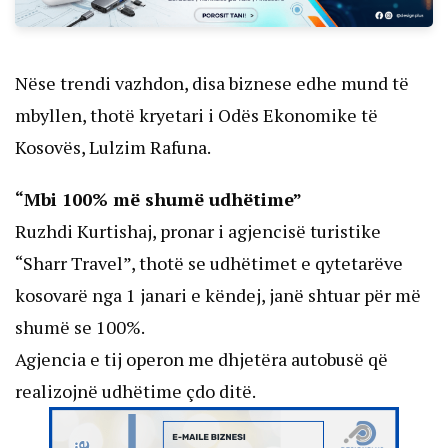
Nëse trendi vazhdon, disa biznese edhe mund të
mbyllen, thotë kryetari i Odës Ekonomike të
Kosovës, Lulzim Rafuna.
“Mbi 100% më shumë udhëtime”
Ruzhdi Kurtishaj, pronar i agjencisë turistike
“Sharr Travel”, thotë se udhëtimet e qytetarëve
kosovarë nga 1 janari e këndej, janë shtuar për më
shumë se 100%.
Agjencia e tij operon me dhjetëra autobusë që
realizojnë udhëtime çdo ditë.