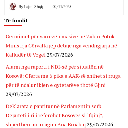
By
Lajmi Shqip
02/11/2025
Të fundit
Gërmimet për varrezën masive në Zubin Potok:
Ministrja Gërvalla jep detaje nga vendngjarja në
Kalludër të Vogël
29/07/2026
Alarm nga raporti i NDI-së për situatën në
Kosovë: Oferta me 6 pika e AAK-së shihet si rruga
për të ndalur ikjen e qytetarëve thotë Gjini
29/07/2026
Deklarata e papritur në Parlamentin serb:
Deputeti i ri i referohet Kosovës si “fqinj”,
shpërthen me reagim Ana Brnabiq
29/07/2026