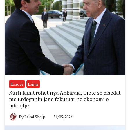
Kosovë
Lajme
Kurti lajmërohet nga Ankaraja, thotë se bisedat
me Erdoganin janë fokusuar në ekonomi e
mbrojtje
By
Lajmi Shqip
31/05/2024