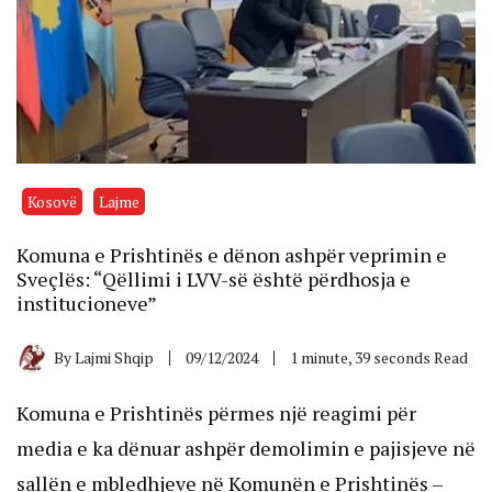
Kosovë
Lajme
Komuna e Prishtinës e dënon ashpër veprimin e
Sveçlës: “Qëllimi i LVV-së është përdhosja e
institucioneve”
By
Lajmi Shqip
09/12/2024
1 minute, 39 seconds Read
Komuna e Prishtinës përmes një reagimi për
media e ka dënuar ashpër demolimin e pajisjeve në
sallën e mbledhjeve në Komunën e Prishtinës –