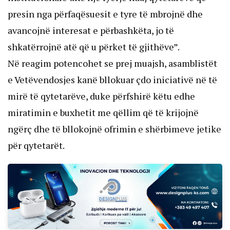
presin nga përfaqësuesit e tyre të mbrojnë dhe
avancojnë interesat e përbashkëta, jo të
shkatërrojnë atë që u përket të gjithëve”.
Në reagim potencohet se prej muajsh, asamblistët
e Vetëvendosjes kanë bllokuar çdo iniciativë në të
mirë të qytetarëve, duke përfshirë këtu edhe
miratimin e buxhetit me qëllim që të krijojnë
ngërç dhe të bllokojnë ofrimin e shërbimeve jetike
për qytetarët.