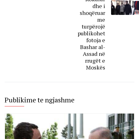
dhe i
shoqëruar
me
turpërojë
publikohet
fotoja e
Bashar al-
Assad në
rrugët e
Moskës
Publikime te ngjashme