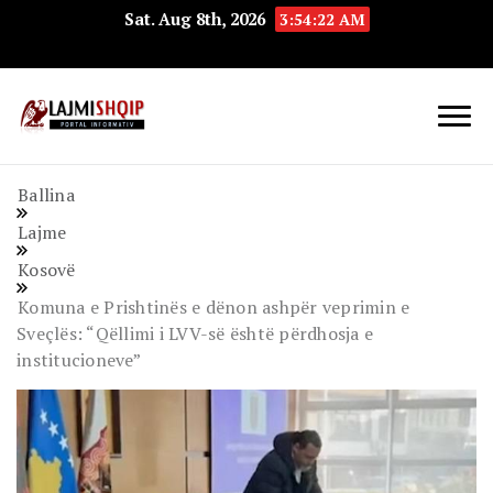
Sat. Aug 8th, 2026
3:54:22 AM
Lajmishqip.net
Lajmishqip
Ballina
Lajme
Kosovë
Komuna e Prishtinës e dënon ashpër veprimin e
Sveçlës: “Qëllimi i LVV-së është përdhosja e
institucioneve”