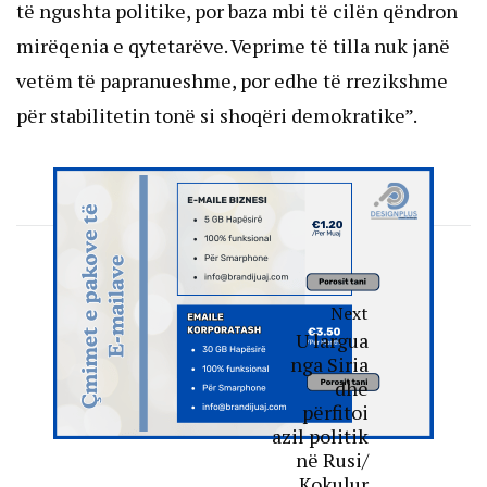
të ngushta politike, por baza mbi të cilën qëndron
mirëqenia e qytetarëve. Veprime të tilla nuk janë
vetëm të papranueshme, por edhe të rrezikshme
për stabilitetin tonë si shoqëri demokratike”.
Next
U largua
nga Siria
dhe
përfitoi
azil politik
në Rusi/
Kokulur