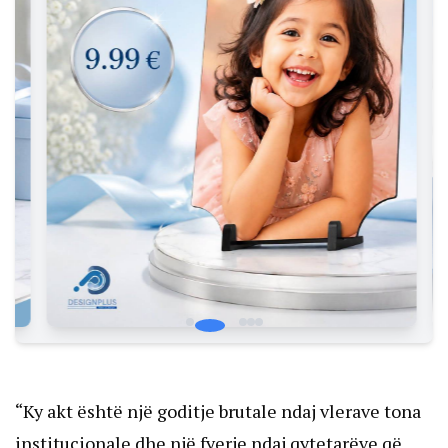
“Ky akt është një goditje brutale ndaj vlerave tona
institucionale dhe një fyerje ndaj qytetarëve që