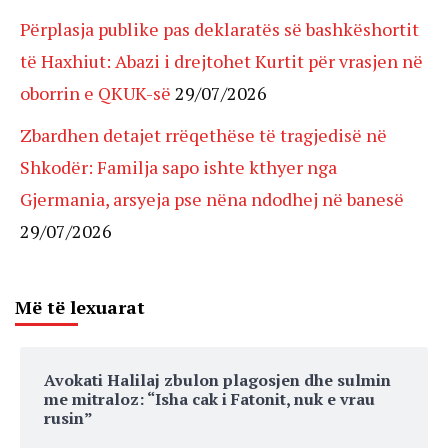
Përplasja publike pas deklaratës së bashkëshortit
të Haxhiut: Abazi i drejtohet Kurtit për vrasjen në
oborrin e QKUK-së
29/07/2026
Zbardhen detajet rrëqethëse të tragjedisë në
Shkodër: Familja sapo ishte kthyer nga
Gjermania, arsyeja pse nëna ndodhej në banesë
29/07/2026
Më të lexuarat
Avokati Halilaj zbulon plagosjen dhe sulmin
me mitraloz: “Isha cak i Fatonit, nuk e vrau
rusin”