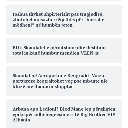
Joshua thyhet shpirtërisht pas tragjedisë,
zbulohet mesazhi rrëqethës për “burrat e
mëdhenj” që humbën jetën
BDI: Skandalet e përditshme dhe dështimi
total ia kanë humbur mendjen VLEN-it
Skandal në Aeroportin e Beogradit: Vajza
portugeze keqtrajtohet veç pse mbante një
bluzë me flamurin shqiptar
Arbana apo Ledioni? Bled Mane jep përgjigjen
epike për udhëheqeësin e ri të Big Brother VIP
Albania