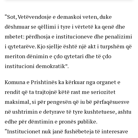
“Sot, Vetëvendosje e demaskoi veten, duke
dëshmuar se qëllimi i tyre i vërtetë ka qenë dhe
mbetet: përdhosja e institucioneve dhe penalizimi
i qytetarëve. Kjo sjellje është një akt i turpshëm që
meriton dënimin e çdo qytetari dhe të çdo
institucioni demokratik”.
Komuna e Prishtinës ka kërkuar nga organet e
rendit që ta trajtojnë këtë rast me seriozitet
maksimal, si për pengesën që iu bë përfaqësuesve
në ushtrimin e detyrave të tyre kushtetuese, ashtu
edhe për dëmtimin e pronës publike.
“Institucionet nuk janë fushëbeteja të interesave