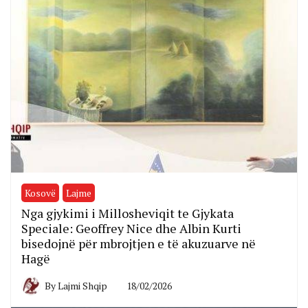
Kosovë
Lajme
Nga gjykimi i Millosheviqit te Gjykata
Speciale: Geoffrey Nice dhe Albin Kurti
bisedojnë për mbrojtjen e të akuzuarve në
Hagë
By
Lajmi Shqip
18/02/2026