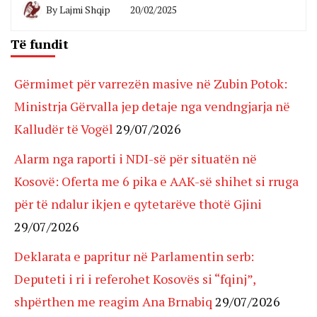
By
Lajmi Shqip
20/02/2025
Të fundit
Gërmimet për varrezën masive në Zubin Potok:
Ministrja Gërvalla jep detaje nga vendngjarja në
Kalludër të Vogël
29/07/2026
Alarm nga raporti i NDI-së për situatën në
Kosovë: Oferta me 6 pika e AAK-së shihet si rruga
për të ndalur ikjen e qytetarëve thotë Gjini
29/07/2026
Deklarata e papritur në Parlamentin serb:
Deputeti i ri i referohet Kosovës si “fqinj”,
shpërthen me reagim Ana Brnabiq
29/07/2026