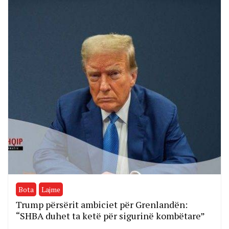
Bota
Lajme
Trump përsërit ambiciet për Grenlandën:
“SHBA duhet ta ketë për sigurinë kombëtare”