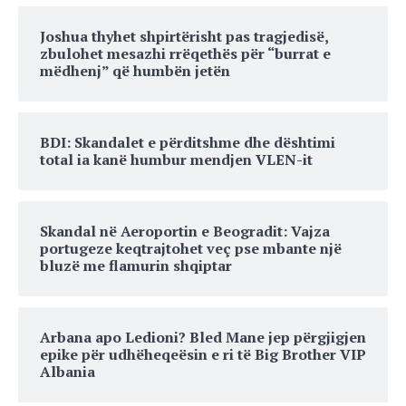
Joshua thyhet shpirtërisht pas tragjedisë,
zbulohet mesazhi rrëqethës për “burrat e
mëdhenj” që humbën jetën
BDI: Skandalet e përditshme dhe dështimi
total ia kanë humbur mendjen VLEN-it
Skandal në Aeroportin e Beogradit: Vajza
portugeze keqtrajtohet veç pse mbante një
bluzë me flamurin shqiptar
Arbana apo Ledioni? Bled Mane jep përgjigjen
epike për udhëheqeësin e ri të Big Brother VIP
Albania