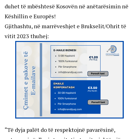
duhet të mbështesë Kosovën në anëtarësimin në
Këshillin e Europës!
Gjithashtu, në marrëveshjet e Brukselit/Ohrit të
vitit 2023 thuhej:
“Të dyja palët do të respektojnë pavarësinë,