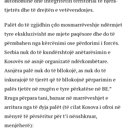
autonominë dhe integritetin territorial të njëra-
tjetrës dhe të drejtën e vetëvendosjes.
Palët do të zgjidhin çdo mosmarrëveshje ndërmjet
tyre ekskluzivisht me mjete paqësore dhe do të
përmbahen nga kërcënimi ose përdorimi i forcës.
Serbia nuk do të kundërshtojë anëtarësimin e
Kosovës në asnjë organizatë ndërkombëtare.
Asnjëra palë nuk do të bllokojë, as nuk do të
inkurajojë të tjerët që të bllokojnë përparimin e
palës tjetër në rrugën e tyre përkatëse në BE.”
Rruga përpara tani, bazuar në marrëveshjet e
arritura nga të dyja palët (të cilat Kosova i ofroi në
mënyrë të përsëritur për t’i nënshkruar,
menjëherë):