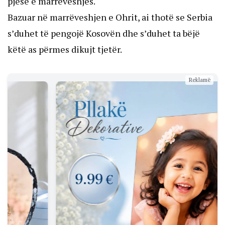
pjesë e marrëveshjes.
Bazuar në marrëveshjen e Ohrit, ai thotë se Serbia
s’duhet të pengojë Kosovën dhe s’duhet ta bëjë
këtë as përmes dikujt tjetër.
Reklamë