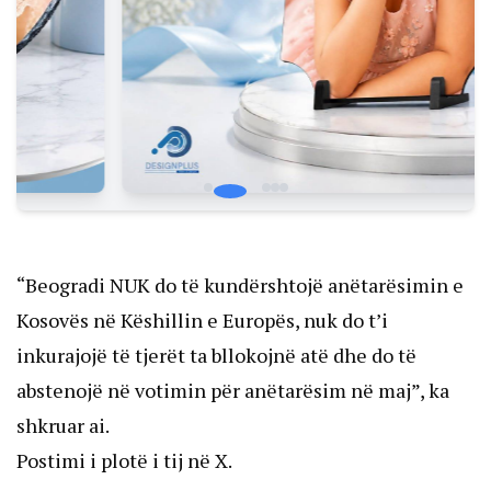
“Beogradi NUK do të kundërshtojë anëtarësimin e
Kosovës në Këshillin e Europës, nuk do t’i
inkurajojë të tjerët ta bllokojnë atë dhe do të
abstenojë në votimin për anëtarësim në maj”, ka
shkruar ai.
Postimi i plotë i tij në X.