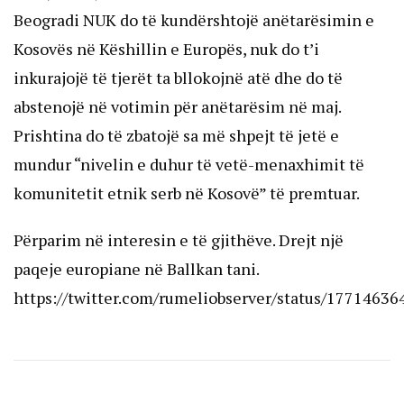
Beogradi NUK do të kundërshtojë anëtarësimin e
Kosovës në Këshillin e Europës, nuk do t’i
inkurajojë të tjerët ta bllokojnë atë dhe do të
abstenojë në votimin për anëtarësim në maj.
Prishtina do të zbatojë sa më shpejt të jetë e
mundur “nivelin e duhur të vetë-menaxhimit të
komunitetit etnik serb në Kosovë” të premtuar.
Përparim në interesin e të gjithëve. Drejt një
paqeje europiane në Ballkan tani.
https://twitter.com/rumeliobserver/status/1771463