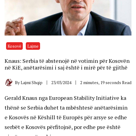
Kosovë
Lajme
Knaus: Serbia të abstenojë në votimin për Kosovën
në KiE, anëtarësimi i saj është i mirë për të gjithë
By
Lajmi Shqip
23/03/2024
2 minutes, 19 seconds Read
Gerald Knaus nga European Stability Initiative ka
thënë se Serbia duhet ta mbështesë anëtarësimin
e Kosovës në Këshill të Europës për arsye se edhe
serbët e Kosovës përfitojnë, por edhe pse është