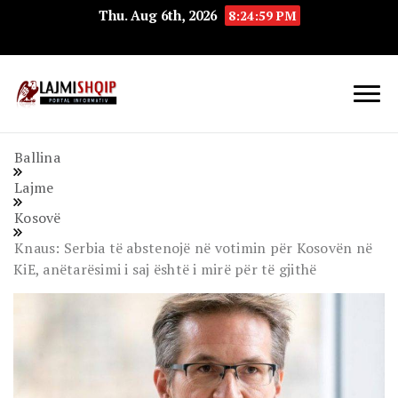
Thu. Aug 6th, 2026
8:25:00 PM
Lajmishqip.net
Lajmishqip
Ballina
Lajme
Kosovë
Knaus: Serbia të abstenojë në votimin për Kosovën në
KiE, anëtarësimi i saj është i mirë për të gjithë