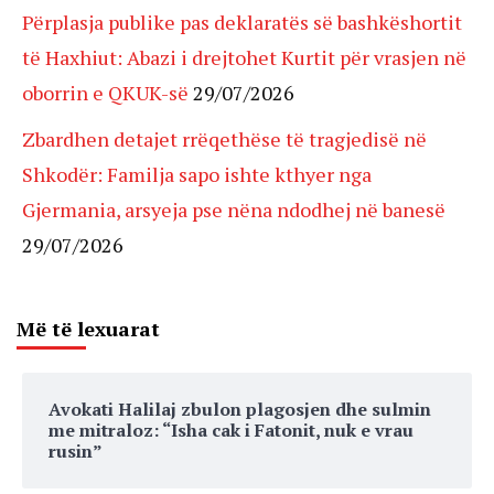
Përplasja publike pas deklaratës së bashkëshortit
të Haxhiut: Abazi i drejtohet Kurtit për vrasjen në
oborrin e QKUK-së
29/07/2026
Zbardhen detajet rrëqethëse të tragjedisë në
Shkodër: Familja sapo ishte kthyer nga
Gjermania, arsyeja pse nëna ndodhej në banesë
29/07/2026
Më të lexuarat
Avokati Halilaj zbulon plagosjen dhe sulmin
me mitraloz: “Isha cak i Fatonit, nuk e vrau
rusin”