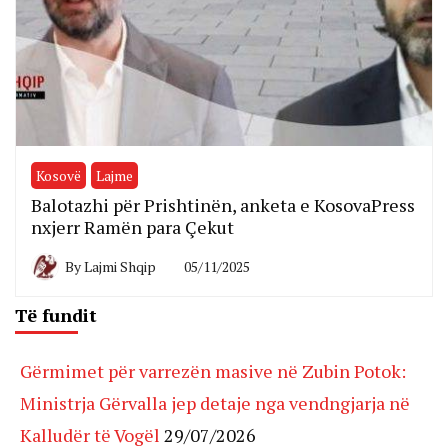
Kosovë
Lajme
Balotazhi për Prishtinën, anketa e KosovaPress
nxjerr Ramën para Çekut
By
Lajmi Shqip
05/11/2025
Të fundit
Gërmimet për varrezën masive në Zubin Potok:
Ministrja Gërvalla jep detaje nga vendngjarja në
Kalludër të Vogël
29/07/2026