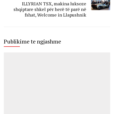
ILLYRIAN TSX, makina luksoze
shqiptare shkel për herë të parë në
fshat, Welcome in Llapushnik
Publikime te ngjashme