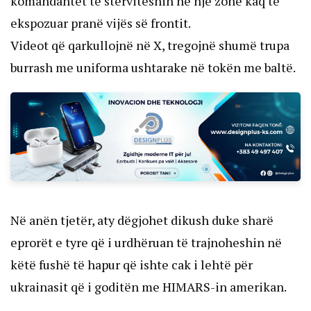
komandantët të stërviteshin në një zonë kaq të
ekspozuar pranë vijës së frontit.
Videot që qarkullojnë në X, tregojnë shumë trupa
burrash me uniforma ushtarake në tokën me baltë.
Në anën tjetër, aty dëgjohet dikush duke sharë
eprorët e tyre që i urdhëruan të trajnoheshin në
këtë fushë të hapur që ishte cak i lehtë për
ukrainasit që i goditën me HIMARS-in amerikan.