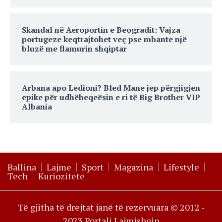
Skandal në Aeroportin e Beogradit: Vajza
portugeze keqtrajtohet veç pse mbante një
bluzë me flamurin shqiptar
Arbana apo Ledioni? Bled Mane jep përgjigjen
epike për udhëheqeësin e ri të Big Brother VIP
Albania
Ballina
Lajme
Sport
Magazina
Lifestyle
Tech
Kuriozitete
Të gjitha të drejtat janë të rezervuara © 2012 -
2023 Portali Lajmishqip