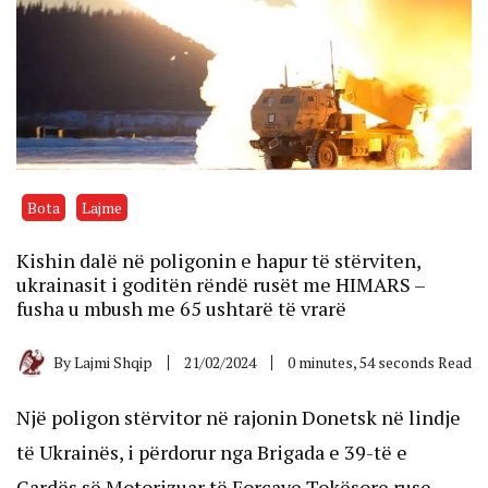
Bota
Lajme
Kishin dalë në poligonin e hapur të stërviten,
ukrainasit i goditën rëndë rusët me HIMARS –
fusha u mbush me 65 ushtarë të vrarë
By
Lajmi Shqip
21/02/2024
0 minutes, 54 seconds Read
Një poligon stërvitor në rajonin Donetsk në lindje
të Ukrainës, i përdorur nga Brigada e 39-të e
Gardës së Motorizuar të Forcave Tokësore ruse,