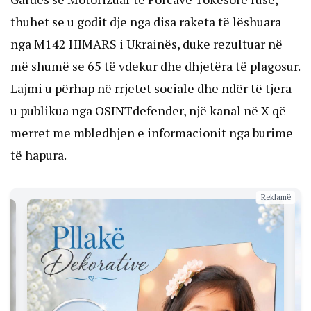
thuhet se u godit dje nga disa raketa të lëshuara
nga M142 HIMARS i Ukrainës, duke rezultuar në
më shumë se 65 të vdekur dhe dhjetëra të plagosur.
Lajmi u përhap në rrjetet sociale dhe ndër të tjera
u publikua nga OSINTdefender, një kanal në X që
merret me mbledhjen e informacionit nga burime
të hapura.
Reklamë