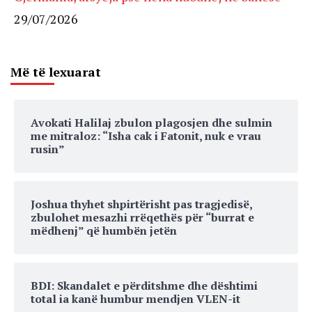
29/07/2026
Më të lexuarat
Avokati Halilaj zbulon plagosjen dhe sulmin
me mitraloz: “Isha cak i Fatonit, nuk e vrau
rusin”
Joshua thyhet shpirtërisht pas tragjedisë,
zbulohet mesazhi rrëqethës për “burrat e
mëdhenj” që humbën jetën
BDI: Skandalet e përditshme dhe dështimi
total ia kanë humbur mendjen VLEN-it