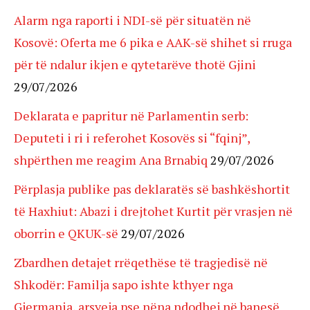
Alarm nga raporti i NDI-së për situatën në
Kosovë: Oferta me 6 pika e AAK-së shihet si rruga
për të ndalur ikjen e qytetarëve thotë Gjini
29/07/2026
Deklarata e papritur në Parlamentin serb:
Deputeti i ri i referohet Kosovës si “fqinj”,
shpërthen me reagim Ana Brnabiq
29/07/2026
Përplasja publike pas deklaratës së bashkëshortit
të Haxhiut: Abazi i drejtohet Kurtit për vrasjen në
oborrin e QKUK-së
29/07/2026
Zbardhen detajet rrëqethëse të tragjedisë në
Shkodër: Familja sapo ishte kthyer nga
Gjermania, arsyeja pse nëna ndodhej në banesë