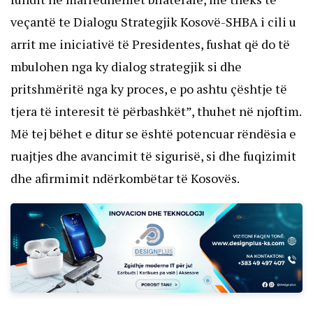
veçantë te Dialogu Strategjik Kosovë-SHBA i cili u
arrit me iniciativë të Presidentes, fushat që do të
mbulohen nga ky dialog strategjik si dhe
pritshmëritë nga ky proces, e po ashtu çështje të
tjera të interesit të përbashkët”, thuhet në njoftim.
Më tej bëhet e ditur se është potencuar rëndësia e
ruajtjes dhe avancimit të sigurisë, si dhe fuqizimit
dhe afirmimit ndërkombëtar të Kosovës.