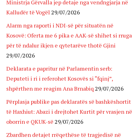
Ministrja Gërvalla jep detaje nga vendngjarja në
Kalludër të Vogël
29/07/2026
Alarm nga raporti i NDI-së për situatën në
Kosovë: Oferta me 6 pika e AAK-së shihet si rruga
për të ndalur ikjen e qytetarëve thotë Gjini
29/07/2026
Deklarata e papritur në Parlamentin serb:
Deputeti i ri i referohet Kosovës si “fqinj”,
shpërthen me reagim Ana Brnabiq
29/07/2026
Përplasja publike pas deklaratës së bashkëshortit
të Haxhiut: Abazi i drejtohet Kurtit për vrasjen në
oborrin e QKUK-së
29/07/2026
Zbardhen detajet rrëqethëse të tragjedisë në