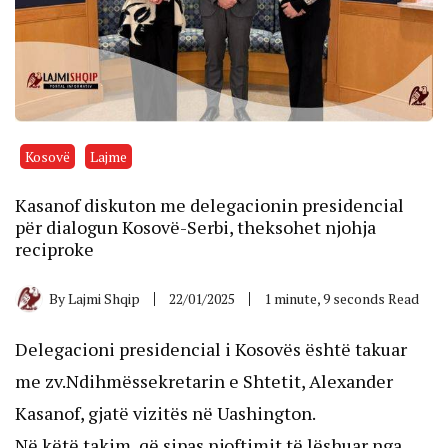
Kosovë
Lajme
Kasanof diskuton me delegacionin presidencial
për dialogun Kosovë-Serbi, theksohet njohja
reciproke
By
Lajmi Shqip
22/01/2025
1 minute, 9 seconds Read
Delegacioni presidencial i Kosovës është takuar
me zv.Ndihmëssekretarin e Shtetit, Alexander
Kasanof, gjatë vizitës në Uashington.
Në këtë takim, që sipas njoftimit të lëshuar nga