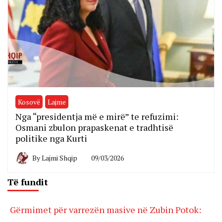
Kosovë
Lajme
Nga “presidentja më e mirë” te refuzimi:
Osmani zbulon prapaskenat e tradhtisë
politike nga Kurti
By
Lajmi Shqip
09/03/2026
Të fundit
Gërmimet për varrezën masive në Zubin Potok: