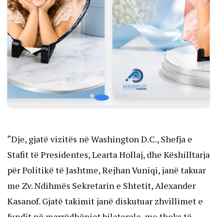
“Dje, gjatë vizitës në Washington D.C., Shefja e
Stafit të Presidentes, Learta Hollaj, dhe Këshilltarja
për Politikë të Jashtme, Rejhan Vuniqi, janë takuar
me Zv. Ndihmës Sekretarin e Shtetit, Alexander
Kasanof. Gjatë takimit janë diskutuar zhvillimet e
fundit në marrëdhëniet bilaterale, me theks të