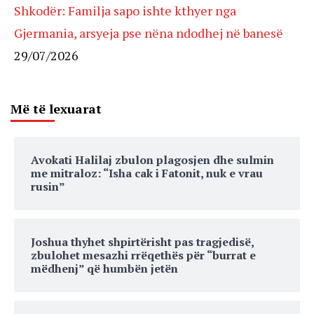
Shkodër: Familja sapo ishte kthyer nga
Gjermania, arsyeja pse nëna ndodhej në banesë
29/07/2026
Më të lexuarat
Avokati Halilaj zbulon plagosjen dhe sulmin
me mitraloz: “Isha cak i Fatonit, nuk e vrau
rusin”
Joshua thyhet shpirtërisht pas tragjedisë,
zbulohet mesazhi rrëqethës për “burrat e
mëdhenj” që humbën jetën