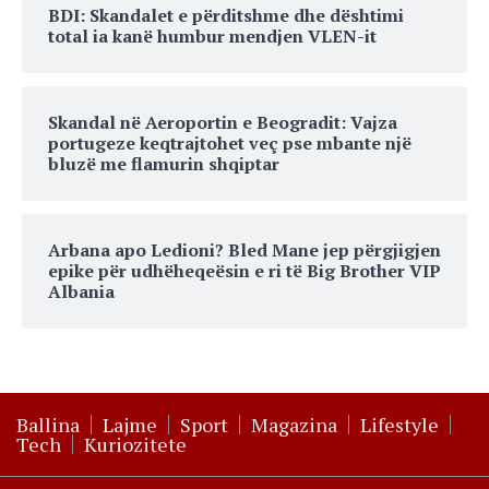
BDI: Skandalet e përditshme dhe dështimi
total ia kanë humbur mendjen VLEN-it
Skandal në Aeroportin e Beogradit: Vajza
portugeze keqtrajtohet veç pse mbante një
bluzë me flamurin shqiptar
Arbana apo Ledioni? Bled Mane jep përgjigjen
epike për udhëheqeësin e ri të Big Brother VIP
Albania
Ballina
Lajme
Sport
Magazina
Lifestyle
Tech
Kuriozitete