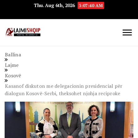
Thu. Aug 6th, 2026
3:07:41 AM
Lajmishqip.net
Lajmishqip
Ballina
Lajme
Kosovë
Kasanof diskuton me delegacionin presidencial për
dialogun Kosovë-Serbi, theksohet njohja reciproke