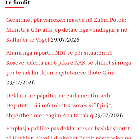
Të fundit
Gërmimet për varrezën masive në Zubin Potok:
Ministrja Gërvalla jep detaje nga vendngjarja në
Kalludër të Vogël
29/07/2026
Alarm nga raporti i NDI-së për situatën në
Kosovë: Oferta me 6 pika e AAK-së shihet si rruga
për të ndalur ikjen e qytetarëve thotë Gjini
29/07/2026
Deklarata e papritur në Parlamentin serb:
Deputeti i ri i referohet Kosovës si “fqinj”,
shpërthen me reagim Ana Brnabiq
29/07/2026
Përplasja publike pas deklaratës së bashkëshortit
të Haxhiut: Abazi i drejtohet Kurtit për vrasjen në