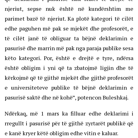
njeriut, sepse nuk është në kundërshtim me
parimet bazë të njeriut. Ka plotë kategori të cilët
edhe paguhen më pak se mjekët dhe profesorët, e
të cilët janë të obliguar ta bëjnë deklarimin e
pasurisë dhe marrin më pak nga paraja publike sesa
këto kategori. Por, është e drejtë e tyre, ndërsa
është obligim i yni që ta zbatojmë ligjin dhe të
kërkojmë që të gjithë mjekët dhe gjithë profesorët
e universiteteve publike të bëjnë deklarimin e
pasurisë saktë dhe në kohë”, potencon Buleshkaj.
Ndërkaq, më 1 mars ka filluar edhe deklarimi i
rregullt i pasurisë për të gjithë zyrtarët publikë që
e kanë kryer këtë obligim edhe vitin e kaluar.