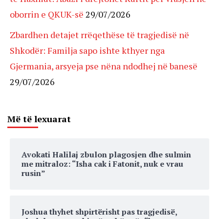
oborrin e QKUK-së
29/07/2026
Zbardhen detajet rrëqethëse të tragjedisë në
Shkodër: Familja sapo ishte kthyer nga
Gjermania, arsyeja pse nëna ndodhej në banesë
29/07/2026
Më të lexuarat
Avokati Halilaj zbulon plagosjen dhe sulmin
me mitraloz: “Isha cak i Fatonit, nuk e vrau
rusin”
Joshua thyhet shpirtërisht pas tragjedisë,