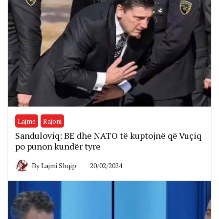
Lajme
Rajoni
Sanduloviq: BE dhe NATO të kuptojnë që Vuçiq
po punon kundër tyre
By
Lajmi Shqip
20/02/2024