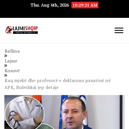
Thu. Aug 6th, 2026
10:29:22 AM
Lajmishqip.net
Lajmishqip
Ballina
Lajme
Kosovë
Kaq mjekë dhe profesorë e deklaruan pasurinë në
APK, Buleshkaj jep detaje