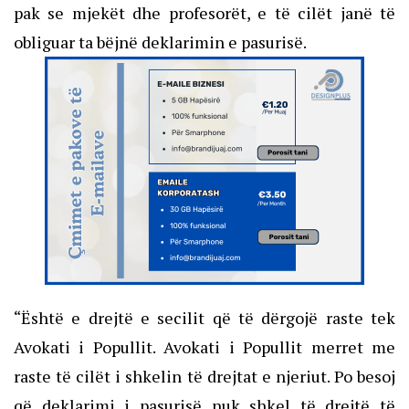
pak se mjekët dhe profesorët, e të cilët janë të
obliguar ta bëjnë deklarimin e pasurisë.
“Është e drejtë e secilit që të dërgojë raste tek
Avokati i Popullit. Avokati i Popullit merret me
raste të cilët i shkelin të drejtat e njeriut. Po besoj
që deklarimi i pasurisë nuk shkel të drejtë të