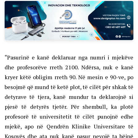
“Pasurinë e kanë deklaruar nga numri i mjekëve
dhe profesorëve rreth 2100. Ndërsa, nuk e kanë
kryer këtë obligim rreth 90. Në mesin e 90-ve, po
besojmë që mund të ketë plot, të cilët për shkak të
detyrave të tjera, kanë mundur ta deklarojnë si
pjesë të detyrës tjetër. Për shembull, ka plotë
profesorë të universitetit të cilët punojnë edhe
mjekë, apo në Qendrën Klinike Universitare të
Kosovës dhe ata nuk kanë pasur nevojë ta bëjnë