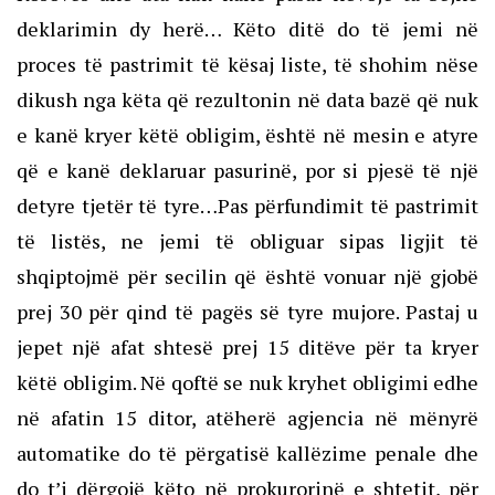
deklarimin dy herë… Këto ditë do të jemi në
proces të pastrimit të kësaj liste, të shohim nëse
dikush nga këta që rezultonin në data bazë që nuk
e kanë kryer këtë obligim, është në mesin e atyre
që e kanë deklaruar pasurinë, por si pjesë të një
detyre tjetër të tyre…Pas përfundimit të pastrimit
të listës, ne jemi të obliguar sipas ligjit të
shqiptojmë për secilin që është vonuar një gjobë
prej 30 për qind të pagës së tyre mujore. Pastaj u
jepet një afat shtesë prej 15 ditëve për ta kryer
këtë obligim. Në qoftë se nuk kryhet obligimi edhe
në afatin 15 ditor, atëherë agjencia në mënyrë
automatike do të përgatisë kallëzime penale dhe
do t’i dërgojë këto në prokurorinë e shtetit, për