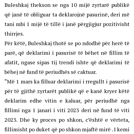
Buleshkaj thekson se nga 10 mijë zyrtarë publikë
që janë të obliguar ta deklarojnë pasurinë, deri më
tani mbi 1 mijë të tillë i janë përgjigjur pozitivisht
thirrjes.
Për këtë, Buleshkaj thotë se po ndodhë për herë të
parë, që deklarimi i pasurisë të bëhet në fillim të
afatit, ngase sipas tij trendi ishte që deklarimi të
bëhej në fund të periudhës së caktuar.
“Më 1 mars ka filluar deklarimi i rregullt i pasurisë
për të gjithë zyrtarët publikë që e kanë kryer këtë
deklarim edhe vitin e kaluar, për periudhë nga
fillimi nga 1 janari i viti 2023 deri në fund të viti
2023. Dhe ky proces po shkon, c’është e vërteta,
fillimisht po duket që po shkon mjaftë mirë . I kemi