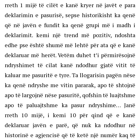
rreth 1 mijë të cilët e kanë kryer në javët e para
deklarimin e pasurisë, sepse historikisht ka qenë
që në javën e fundit ka qenë grupi më i madh i
deklarimit. kemi një trend më pozitiv, ndoshta
edhe pse është shumë më lehtë për ata që e kanë
deklaruar më herët. Vetëm duhet t’i përmirësojnë
ndryshimet të cilat kanë ndodhur gjatë vitit të
kaluar me pasuritë e tyre. Ta llogarisin pagën nëse
ka qenë ndryshe me vitin pararak, apo të shtojnë
apo të largojnë nëse pasuritë, qofshin të luajtshme
apo të paluajtshme ka pasur ndryshime… Janë
rreth 10 mijë, i kemi 10 për qind që e kanë
deklaruar javën e parë, që nuk ka ndodhur në
historinë e agjencisë që të ketë një numër kaq të