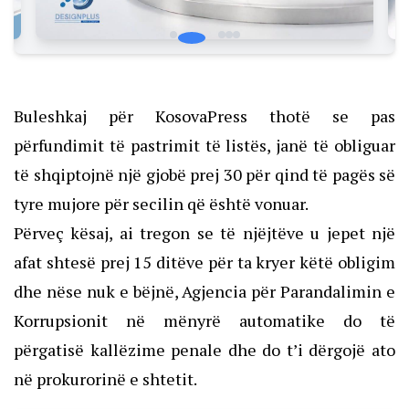
Buleshkaj për KosovaPress thotë se pas
përfundimit të pastrimit të listës, janë të obliguar
të shqiptojnë një gjobë prej 30 për qind të pagës së
tyre mujore për secilin që është vonuar.
Përveç kësaj, ai tregon se të njëjtëve u jepet një
afat shtesë prej 15 ditëve për ta kryer këtë obligim
dhe nëse nuk e bëjnë, Agjencia për Parandalimin e
Korrupsionit në mënyrë automatike do të
përgatisë kallëzime penale dhe do t’i dërgojë ato
në prokurorinë e shtetit.