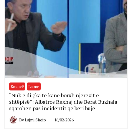
Kosovë
Lajme
“Nuk e di çka të kanë borxh njerëzit e
shtëpisë”: Albatros Rexhaj dhe Berat Buzhala
sqarohen pas incidentit që bëri bujë
By
Lajmi Shqip
16/02/2026