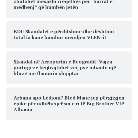
zbulohet mesazhi rrëqethës për “burrat e
mëdhenj” që humbën jetën
BDI: Skandalet e përditshme dhe dështimi
total ia kanë humbur mendjen VLEN-it
Skandal në Aeroportin e Beogradit: Vajza
portugeze keqtrajtohet veç pse mbante një
bluzë me flamurin shqiptar
Arbana apo Ledioni? Bled Mane jep përgjigjen
epike për udhëheqeësin e ri të Big Brother VIP
Albania