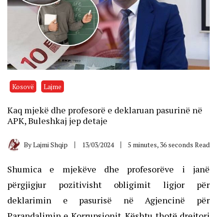
Kosovë
Lajme
Kaq mjekë dhe profesorë e deklaruan pasurinë në
APK, Buleshkaj jep detaje
By
Lajmi Shqip
13/03/2024
5 minutes, 36 seconds Read
Shumica e mjekëve dhe profesorëve i janë
përgjigjur pozitivisht obligimit ligjor për
deklarimin e pasurisë në Agjencinë për
Parandalimin e Korrupsionit. Kështu thotë drejtori