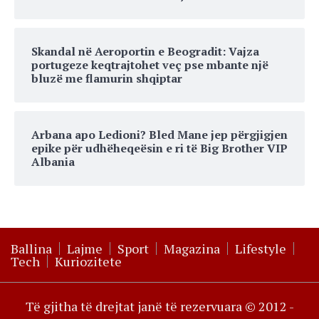
Skandal në Aeroportin e Beogradit: Vajza
portugeze keqtrajtohet veç pse mbante një
bluzë me flamurin shqiptar
Arbana apo Ledioni? Bled Mane jep përgjigjen
epike për udhëheqeësin e ri të Big Brother VIP
Albania
Ballina
Lajme
Sport
Magazina
Lifestyle
Tech
Kuriozitete
Të gjitha të drejtat janë të rezervuara © 2012 -