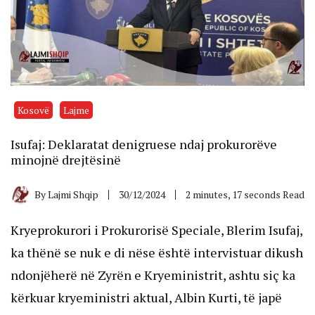
Kosovë
Lajme
Isufaj: Deklaratat denigruese ndaj prokurorëve
minojnë drejtësinë
By
Lajmi Shqip
30/12/2024
2 minutes, 17 seconds Read
Kryeprokurori i Prokurorisë Speciale, Blerim Isufaj,
ka thënë se nuk e di nëse është intervistuar dikush
ndonjëherë në Zyrën e Kryeministrit, ashtu siç ka
kërkuar kryeministri aktual, Albin Kurti, të japë