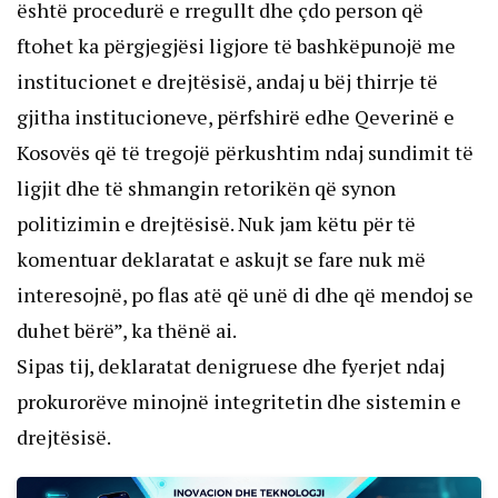
është procedurë e rregullt dhe çdo person që
ftohet ka përgjegjësi ligjore të bashkëpunojë me
institucionet e drejtësisë, andaj u bëj thirrje të
gjitha institucioneve, përfshirë edhe Qeverinë e
Kosovës që të tregojë përkushtim ndaj sundimit të
ligjit dhe të shmangin retorikën që synon
politizimin e drejtësisë. Nuk jam këtu për të
komentuar deklaratat e askujt se fare nuk më
interesojnë, po flas atë që unë di dhe që mendoj se
duhet bërë”, ka thënë ai.
Sipas tij, deklaratat denigruese dhe fyerjet ndaj
prokurorëve minojnë integritetin dhe sistemin e
drejtësisë.