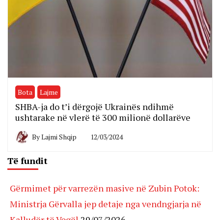
Bota
Lajme
SHBA-ja do t’i dërgojë Ukrainës ndihmë
ushtarake në vlerë të 300 milionë dollarëve
By
Lajmi Shqip
12/03/2024
Të fundit
Gërmimet për varrezën masive në Zubin Potok:
Ministrja Gërvalla jep detaje nga vendngjarja në
Kalludër të Vogël
29/07/2026