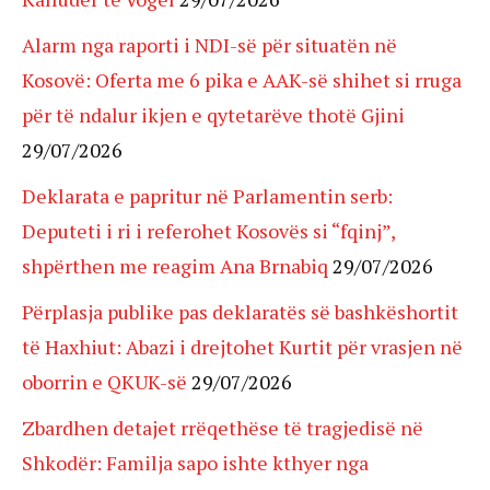
Alarm nga raporti i NDI-së për situatën në
Kosovë: Oferta me 6 pika e AAK-së shihet si rruga
për të ndalur ikjen e qytetarëve thotë Gjini
29/07/2026
Deklarata e papritur në Parlamentin serb:
Deputeti i ri i referohet Kosovës si “fqinj”,
shpërthen me reagim Ana Brnabiq
29/07/2026
Përplasja publike pas deklaratës së bashkëshortit
të Haxhiut: Abazi i drejtohet Kurtit për vrasjen në
oborrin e QKUK-së
29/07/2026
Zbardhen detajet rrëqethëse të tragjedisë në
Shkodër: Familja sapo ishte kthyer nga