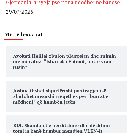
Gjermania, arsyeja pse nëna ndodhej në banesë
29/07/2026
Më të lexuarat
Avokati Halilaj zbulon plagosjen dhe sulmin
me mitraloz: “Isha cak i Fatonit, nuk e vrau
rusin”
Joshua thyhet shpirtërisht pas tragjedisë,
zbulohet mesazhi rrëqethës për “burrat e
mëdhenj” që humbën jetën
BDI: Skandalet e përditshme dhe dështimi
total ia kanë humbur mendjen VLEN-it