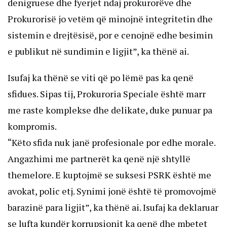
denigruese dhe fyerjet ndaj prokurorëve dhe
Prokurorisë jo vetëm që minojnë integritetin dhe
sistemin e drejtësisë, por e cenojnë edhe besimin
e publikut në sundimin e ligjit”, ka thënë ai.
Isufaj ka thënë se viti që po lëmë pas ka qenë
sfidues. Sipas tij, Prokuroria Speciale është marr
me raste komplekse dhe delikate, duke punuar pa
kompromis.
“Këto sfida nuk janë profesionale por edhe morale.
Angazhimi me partnerët ka qenë një shtyllë
themelore. E kuptojmë se suksesi PSRK është me
avokat, polic etj. Synimi jonë është të promovojmë
barazinë para ligjit”, ka thënë ai. Isufaj ka deklaruar
se lufta kundër korrupsionit ka qenë dhe mbetet