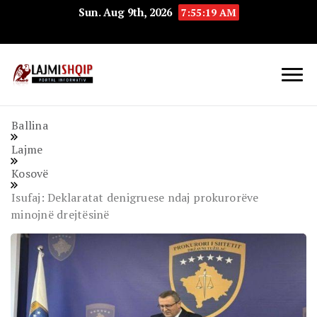
Sun. Aug 9th, 2026
7:55:20 AM
Lajmishqip.net
Lajmishqip
Ballina
Lajme
Kosovë
Isufaj: Deklaratat denigruese ndaj prokurorëve
minojnë drejtësinë