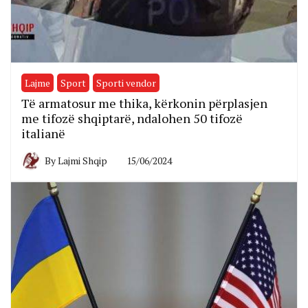
Lajme
Sport
Sporti vendor
Të armatosur me thika, kërkonin përplasjen
me tifozë shqiptarë, ndalohen 50 tifozë
italianë
By
Lajmi Shqip
15/06/2024