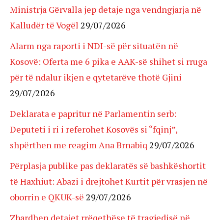
Ministrja Gërvalla jep detaje nga vendngjarja në
Kalludër të Vogël
29/07/2026
Alarm nga raporti i NDI-së për situatën në
Kosovë: Oferta me 6 pika e AAK-së shihet si rruga
për të ndalur ikjen e qytetarëve thotë Gjini
29/07/2026
Deklarata e papritur në Parlamentin serb:
Deputeti i ri i referohet Kosovës si “fqinj”,
shpërthen me reagim Ana Brnabiq
29/07/2026
Përplasja publike pas deklaratës së bashkëshortit
të Haxhiut: Abazi i drejtohet Kurtit për vrasjen në
oborrin e QKUK-së
29/07/2026
Zbardhen detajet rrëqethëse të tragjedisë në