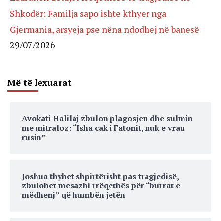
Shkodër: Familja sapo ishte kthyer nga
Gjermania, arsyeja pse nëna ndodhej në banesë
29/07/2026
Më të lexuarat
Avokati Halilaj zbulon plagosjen dhe sulmin
me mitraloz: “Isha cak i Fatonit, nuk e vrau
rusin”
Joshua thyhet shpirtërisht pas tragjedisë,
zbulohet mesazhi rrëqethës për “burrat e
mëdhenj” që humbën jetën