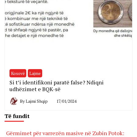
Kosovë
Lajme
Si t’i identifikoni paratë false? Ndiqni
udhëzimet e BQK-së
By
Lajmi Shqip
17/01/2024
Të fundit
Gërmimet për varrezën masive në Zubin Potok: