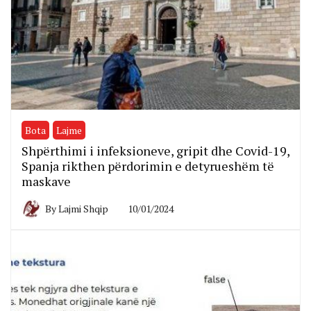
Bota
Lajme
Shpërthimi i infeksioneve, gripit dhe Covid-19,
Spanja rikthen përdorimin e detyrueshëm të
maskave
By
Lajmi Shqip
10/01/2024