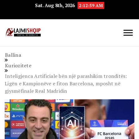
Sat. Aug 8th, 2026
2:12:59 AM
Lajmishqip.net
Lajmishqip
Ballina
Kuriozitete
Inteligjenca Artificiale bën një parashikim tronditës:
Ligën e Kampionëve e fiton Barcelona, mposht në
gjysmëfinale Real Madridin