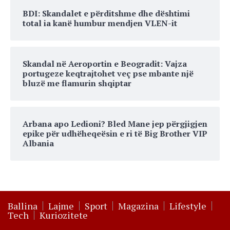
BDI: Skandalet e përditshme dhe dështimi
total ia kanë humbur mendjen VLEN-it
Skandal në Aeroportin e Beogradit: Vajza
portugeze keqtrajtohet veç pse mbante një
bluzë me flamurin shqiptar
Arbana apo Ledioni? Bled Mane jep përgjigjen
epike për udhëheqeësin e ri të Big Brother VIP
Albania
Ballina
Lajme
Sport
Magazina
Lifestyle
Tech
Kuriozitete