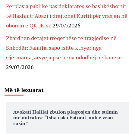
Përplasja publike pas deklaratës së bashkëshortit
të Haxhiut: Abazi i drejtohet Kurtit për vrasjen në
oborrin e QKUK-së
29/07/2026
Zbardhen detajet rrëqethëse të tragjedisë në
Shkodër: Familja sapo ishte kthyer nga
Gjermania, arsyeja pse nëna ndodhej në banesë
29/07/2026
Më të lexuarat
Avokati Halilaj zbulon plagosjen dhe sulmin
me mitraloz: “Isha cak i Fatonit, nuk e vrau
rusin”