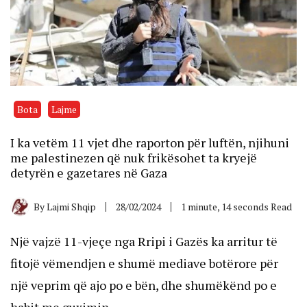
Bota
Lajme
I ka vetëm 11 vjet dhe raporton për luftën, njihuni
me palestinezen që nuk frikësohet ta kryejë
detyrën e gazetares në Gaza
By
Lajmi Shqip
28/02/2024
1 minute, 14 seconds Read
Një vajzë 11-vjeçe nga Rripi i Gazës ka arritur të
fitojë vëmendjen e shumë mediave botërore për
një veprim që ajo po e bën, dhe shumëkënd po e