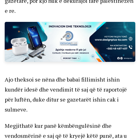
gazetarë, por kjo nuk e dekurajoi fare palestinezen
e re.
Ajo theksoi se nëna dhe babai fillimisht ishin
kundër idesë dhe vendimit të saj që të raportojë
për luftën, duke ditur se gazetarët ishin cak i
sulmeve.
Megjithatë kur panë këmbëngulësinë dhe
vendosmërinë e saj që të kryejë këtë punë, ata u