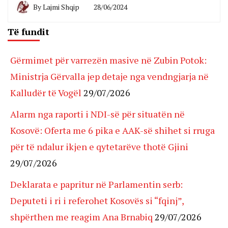
By
Lajmi Shqip
28/06/2024
Të fundit
Gërmimet për varrezën masive në Zubin Potok:
Ministrja Gërvalla jep detaje nga vendngjarja në
Kalludër të Vogël
29/07/2026
Alarm nga raporti i NDI-së për situatën në
Kosovë: Oferta me 6 pika e AAK-së shihet si rruga
për të ndalur ikjen e qytetarëve thotë Gjini
29/07/2026
Deklarata e papritur në Parlamentin serb:
Deputeti i ri i referohet Kosovës si “fqinj”,
shpërthen me reagim Ana Brnabiq
29/07/2026