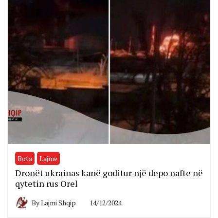
Bota
Lajme
Dronët ukrainas kanë goditur një depo nafte në
qytetin rus Orel
By
Lajmi Shqip
14/12/2024