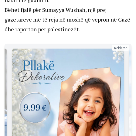
habit me guximin.
Bëhet fjalë për Sumayya Wushah, një prej
gazetareve më të reja në moshë që vepron në Gazë
dhe raporton për palestinezët.
Reklamë