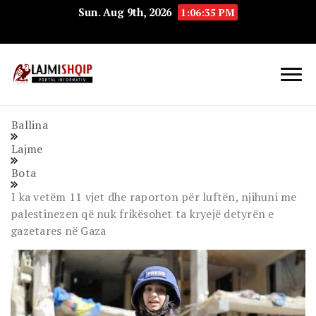
Sun. Aug 9th, 2026
1:06:36 PM
Lajmishqip.net
Lajmishqip
Ballina
Lajme
Bota
I ka vetëm 11 vjet dhe raporton për luftën, njihuni me
palestinezen që nuk frikësohet ta kryejë detyrën e
gazetares në Gaza