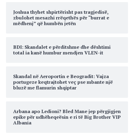
Joshua thyhet shpirtërisht pas tragjedisë,
zbulohet mesazhi rrëqethës për “burrat e
mëdhenj” që humbën jetën
BDI: Skandalet e përditshme dhe dështimi
total ia kanë humbur mendjen VLEN-it
Skandal në Aeroportin e Beogradit: Vajza
portugeze keqtrajtohet veç pse mbante një
bluzë me flamurin shqiptar
Arbana apo Ledioni? Bled Mane jep përgjigjen
epike për udhëheqeësin e ri të Big Brother VIP
Albania