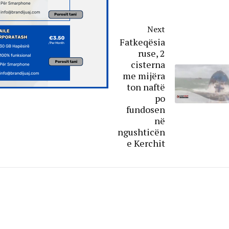
Next
Fatkeqësia
ruse, 2
cisterna
me mijëra
ton naftë
po
fundosen
në
ngushticën
e Kerchit