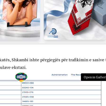
atës, Shkambi ishte përgjegjës për trafikimin e sasive 
ulave ekstazi.
Open in Galler