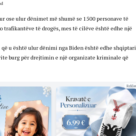
ad
falur ose ulur dënimet më shumë se 1500 personave të
o trafikantëve të drogës, mes të cilëve është edhe një
 që u është ulur dënimi nga Biden është edhe shqiptari
ite burg për drejtimin e një organizate kriminale që
Rekla