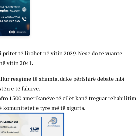
pritet të lirohet në vitin 2029. Nëse do të vuante
në vitin 2041.
allur reagime të shumta, duke përfshirë debate mbi
tën e të falurve.
afro 1500 amerikanëve të cilët kanë treguar rehabilitim
ë komunitetet e tyre më të sigurta.