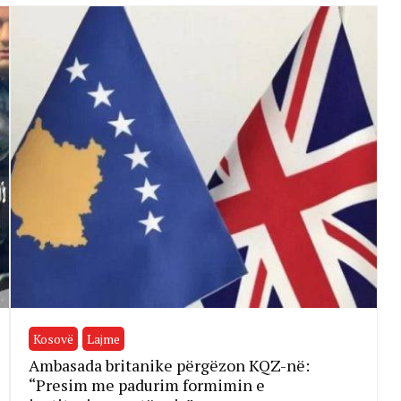
Kosovë
Lajme
Ambasada britanike përgëzon KQZ-në:
“Presim me padurim formimin e