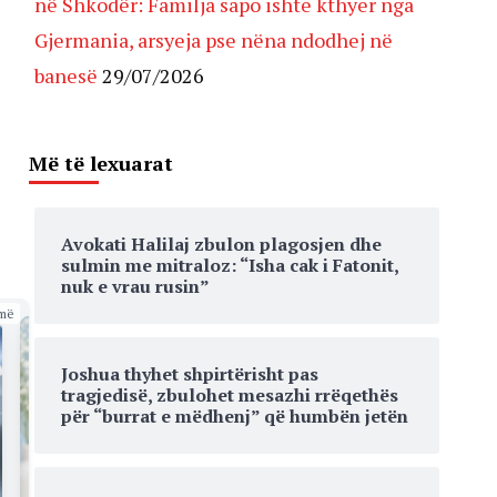
në Shkodër: Familja sapo ishte kthyer nga
Gjermania, arsyeja pse nëna ndodhej në
banesë
29/07/2026
Më të lexuarat
Avokati Halilaj zbulon plagosjen dhe
sulmin me mitraloz: “Isha cak i Fatonit,
nuk e vrau rusin”
më
Joshua thyhet shpirtërisht pas
tragjedisë, zbulohet mesazhi rrëqethës
për “burrat e mëdhenj” që humbën jetën