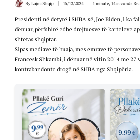
By
Lajmi Shqip
15/12/2024
1 minute, 14 seconds Re
Presidenti në detyrë i SHBA-së, Joe Biden, i ka 
dënuar, përfshirë edhe drejtuesve të karteleve ap
shtetas shqiptar.
Sipas mediave të huaja, mes emrave të personave
Francesk Shkambi, i dënuar në vitin 2014 me 27 v
kontrabandonte drogë në SHBA nga Shqipëria.