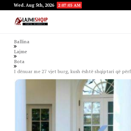
Wed. Aug 5th, 2026
2:07:04 AM
Lajmishqip.net
Lajmishqip
Ballina
Lajme
Bota
I dënuar me 27 vjet burg, kush është shqiptari që përf