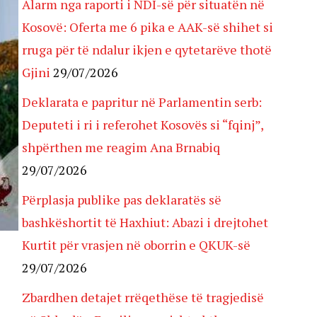
Alarm nga raporti i NDI-së për situatën në
Kosovë: Oferta me 6 pika e AAK-së shihet si
rruga për të ndalur ikjen e qytetarëve thotë
Gjini
29/07/2026
Deklarata e papritur në Parlamentin serb:
Deputeti i ri i referohet Kosovës si “fqinj”,
shpërthen me reagim Ana Brnabiq
29/07/2026
Përplasja publike pas deklaratës së
bashkëshortit të Haxhiut: Abazi i drejtohet
Kurtit për vrasjen në oborrin e QKUK-së
29/07/2026
Zbardhen detajet rrëqethëse të tragjedisë