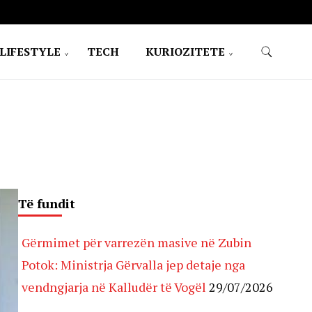
LIFESTYLE
TECH
KURIOZITETE
Të fundit
Gërmimet për varrezën masive në Zubin
Potok: Ministrja Gërvalla jep detaje nga
vendngjarja në Kalludër të Vogël
29/07/2026