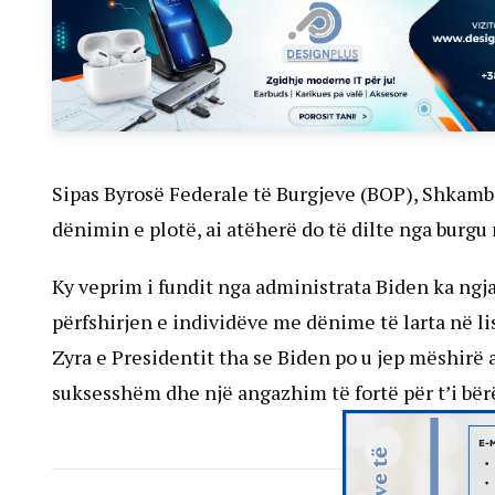
Sipas Byrosë Federale të Burgjeve (BOP), Shkambi 
dënimin e plotë, ai atëherë do të dilte nga burgu 
Ky veprim i fundit nga administrata Biden ka ngj
përfshirjen e individëve me dënime të larta në lis
Zyra e Presidentit tha se Biden po u jep mëshirë 
suksesshëm dhe një angazhim të fortë për t’i bër