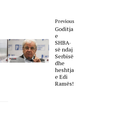
Previous
Goditja
e
SHBA-
së ndaj
Serbisë
dhe
heshtja
e Edi
Ramës!