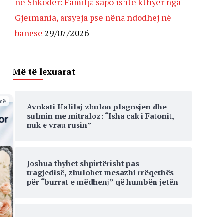
në Shkodër: Familja sapo ishte kthyer nga
Gjermania, arsyeja pse nëna ndodhej në
banesë
29/07/2026
Më të lexuarat
më
Avokati Halilaj zbulon plagosjen dhe
sulmin me mitraloz: “Isha cak i Fatonit,
nuk e vrau rusin”
Joshua thyhet shpirtërisht pas
tragjedisë, zbulohet mesazhi rrëqethës
për “burrat e mëdhenj” që humbën jetën