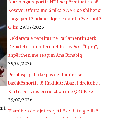
Alarm nga raporti i NDI-së për situatën në
Kosovë: Oferta me 6 pika e AAK-së shihet si
rruga për të ndalur ikjen e qytetarëve thotë
Gjini
29/07/2026
Deklarata e papritur në Parlamentin serb:
Deputeti i ri i referohet Kosovës si “fqinj”,
shpërthen me reagim Ana Brnabiq
29/07/2026
Përplasja publike pas deklaratës së
bashkëshortit të Haxhiut: Abazi i drejtohet
Kurtit për vrasjen në oborrin e QKUK-së
29/07/2026
mit
Zbardhen detajet rrëqethëse të tragjedisë