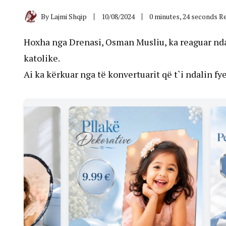
By
Lajmi Shqip
10/08/2024
0 minutes, 24 seconds R
Hoxha nga Drenasi, Osman Musliu, ka reaguar nda
katolike.
Ai ka kërkuar nga të konvertuarit që t`i ndalin fye