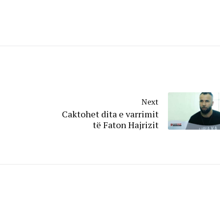
Next
Caktohet dita e varrimit
të Faton Hajrizit