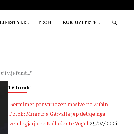
LIFESTYLE
TECH
KURIOZITETE
i vije fundi..”
Të fundit
Gërmimet për varrezën masive në Zubin
Potok: Ministrja Gërvalla jep detaje nga
vendngjarja në Kalludër të Vogël
29/07/2026