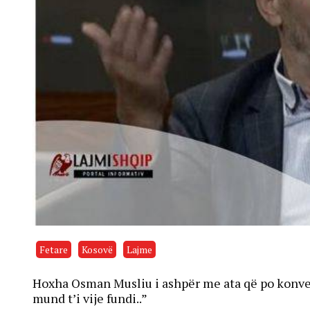
Fetare
Kosovë
Lajme
Hoxha Osman Musliu i ashpër me ata që po konvert
mund t’i vije fundi..”