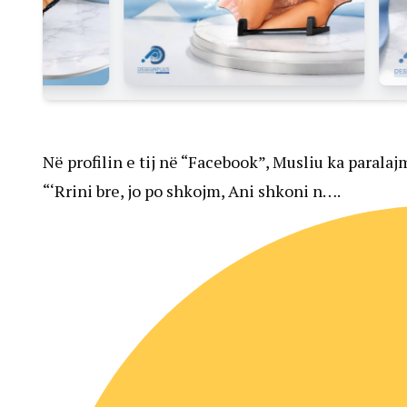
Në profilin e tij në “Facebook”, Musliu ka paralaj
“‘Rrini bre, jo po shkojm, Ani shkoni n….