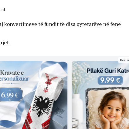
ead
j konvertimeve të fundit të disa qytetarëve në fenë
rjet.
Rekla