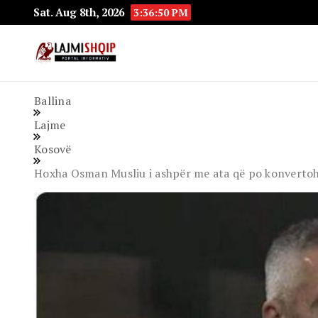
Sat. Aug 8th, 2026
3:36:51 PM
Lajmishqip.net
Lajmishqip
Ballina
Lajme
Kosovë
Hoxha Osman Musliu i ashpër me ata që po konvertohen: