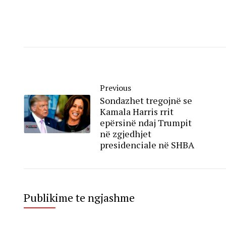
Previous
Sondazhet tregojnë se
Kamala Harris rrit
epërsinë ndaj Trumpit
në zgjedhjet
presidenciale në SHBA
Publikime te ngjashme