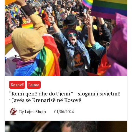
Kosovë
Lajme
“Kemi qenë dhe do t’jemi” – slogani i sivjetmë
i Javës së Krenarisë në Kosovë
By
Lajmi Shqip
01/06/2024