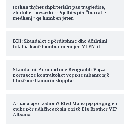
Joshua thyhet shpirtërisht pas tragjedisë,
zbulohet mesazhi rrëqethës për “burrat e
mëdhenj” që humbën jetën
BDI: Skandalet e përditshme dhe dështimi
total ia kanë humbur mendjen VLEN-it
Skandal në Aeroportin e Beogradit: Vajza
portugeze keqtrajtohet veç pse mbante një
bluzë me flamurin shqiptar
Arbana apo Ledioni? Bled Mane jep përgjigjen
epike për udhëheqeësin e ri të Big Brother VIP
Albania