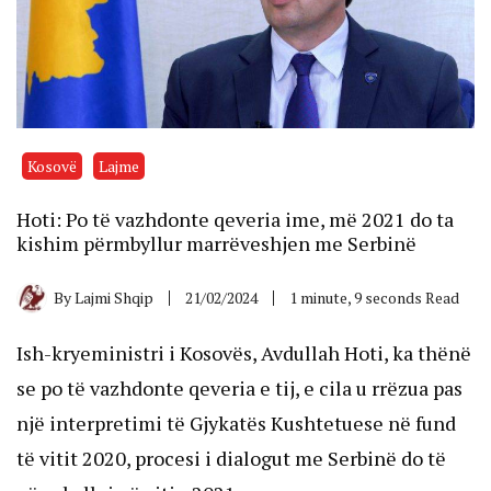
Kosovë
Lajme
Hoti: Po të vazhdonte qeveria ime, më 2021 do ta
kishim përmbyllur marrëveshjen me Serbinë
By
Lajmi Shqip
21/02/2024
1 minute, 9 seconds Read
Ish-kryeministri i Kosovës, Avdullah Hoti, ka thënë
se po të vazhdonte qeveria e tij, e cila u rrëzua pas
një interpretimi të Gjykatës Kushtetuese në fund
të vitit 2020, procesi i dialogut me Serbinë do të