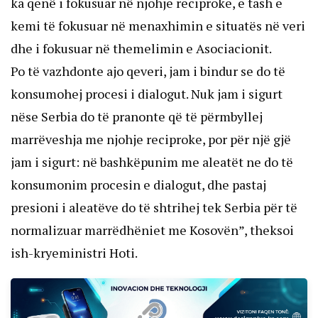
ka qenë i fokusuar në njohje reciproke, e tash e
kemi të fokusuar në menaxhimin e situatës në veri
dhe i fokusuar në themelimin e Asociacionit.
Po të vazhdonte ajo qeveri, jam i bindur se do të
konsumohej procesi i dialogut. Nuk jam i sigurt
nëse Serbia do të pranonte që të përmbyllej
marrëveshja me njohje reciproke, por për një gjë
jam i sigurt: në bashkëpunim me aleatët ne do të
konsumonim procesin e dialogut, dhe pastaj
presioni i aleatëve do të shtrihej tek Serbia për të
normalizuar marrëdhëniet me Kosovën”, theksoi
ish-kryeministri Hoti.