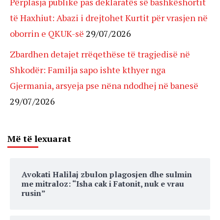
Përplasja publike pas deklaratës së bashkëshortit
të Haxhiut: Abazi i drejtohet Kurtit për vrasjen në
oborrin e QKUK-së
29/07/2026
Zbardhen detajet rrëqethëse të tragjedisë në
Shkodër: Familja sapo ishte kthyer nga
Gjermania, arsyeja pse nëna ndodhej në banesë
29/07/2026
Më të lexuarat
Avokati Halilaj zbulon plagosjen dhe sulmin
me mitraloz: “Isha cak i Fatonit, nuk e vrau
rusin”