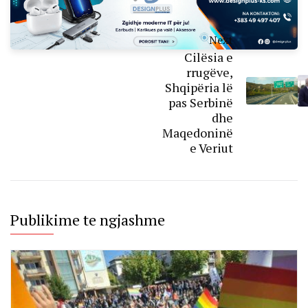
Next
Cilësia e
rrugëve,
Shqipëria lë
pas Serbinë
dhe
Maqedoninë
e Veriut
Publikime te ngjashme