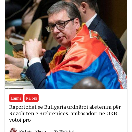
Lajme
Rajoni
Raportohet se Bullgaria urdhëroi abstenim për
Rezolutën e Srebrenicës, ambasadori në OKB
votoi pro
By
Lajmi Shqip
29/05/2024