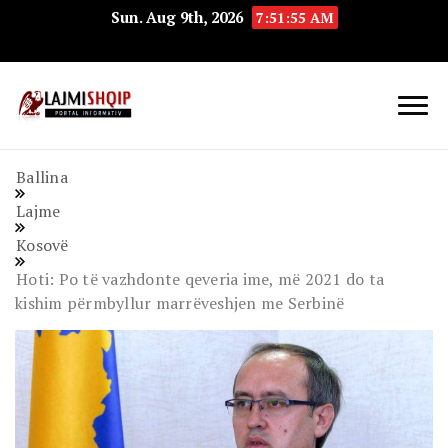
Sun. Aug 9th, 2026
7:51:56 AM
Lajmishqip.net
Lajmishqip
Ballina
Lajme
Kosovë
Hoti: Po të vazhdonte qeveria ime, më 2021 do ta
kishim përmbyllur marrëveshjen me Serbinë