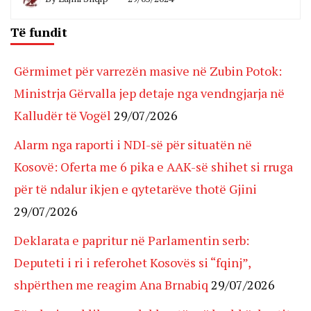
Të fundit
Gërmimet për varrezën masive në Zubin Potok:
Ministrja Gërvalla jep detaje nga vendngjarja në
Kalludër të Vogël
29/07/2026
Alarm nga raporti i NDI-së për situatën në
Kosovë: Oferta me 6 pika e AAK-së shihet si rruga
për të ndalur ikjen e qytetarëve thotë Gjini
29/07/2026
Deklarata e papritur në Parlamentin serb:
Deputeti i ri i referohet Kosovës si “fqinj”,
shpërthen me reagim Ana Brnabiq
29/07/2026