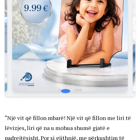
“Një vit që fillon mbarë! Një vit që fillon me liri të
lëvizjes, liri që na u mohua shumë gjatë e
padrejtësisht. Por si gjithnjë, me përkushtim të