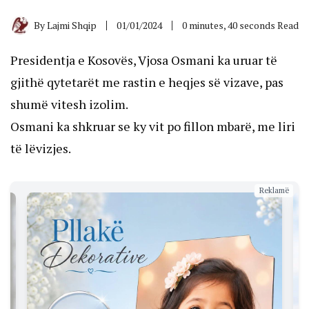
By
Lajmi Shqip
01/01/2024
0 minutes, 40 seconds Read
Presidentja e Kosovës, Vjosa Osmani ka uruar të
gjithë qytetarët me rastin e heqjes së vizave, pas
shumë vitesh izolim.
Osmani ka shkruar se ky vit po fillon mbarë, me liri
të lëvizjes.
Reklamë