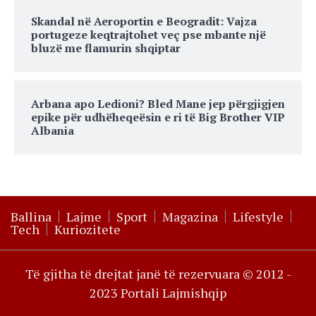
Skandal në Aeroportin e Beogradit: Vajza
portugeze keqtrajtohet veç pse mbante një
bluzë me flamurin shqiptar
Arbana apo Ledioni? Bled Mane jep përgjigjen
epike për udhëheqeësin e ri të Big Brother VIP
Albania
Ballina
Lajme
Sport
Magazina
Lifestyle
Tech
Kuriozitete
Të gjitha të drejtat janë të rezervuara © 2012 -
2023 Portali Lajmishqip