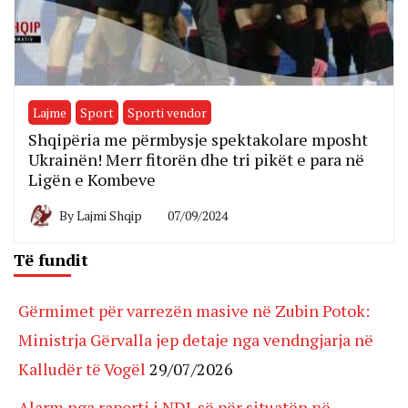
Lajme
Sport
Sporti vendor
Shqipëria me përmbysje spektakolare mposht
Ukrainën! Merr fitorën dhe tri pikët e para në
Ligën e Kombeve
By
Lajmi Shqip
07/09/2024
Të fundit
Gërmimet për varrezën masive në Zubin Potok:
Ministrja Gërvalla jep detaje nga vendngjarja në
Kalludër të Vogël
29/07/2026
Alarm nga raporti i NDI-së për situatën në