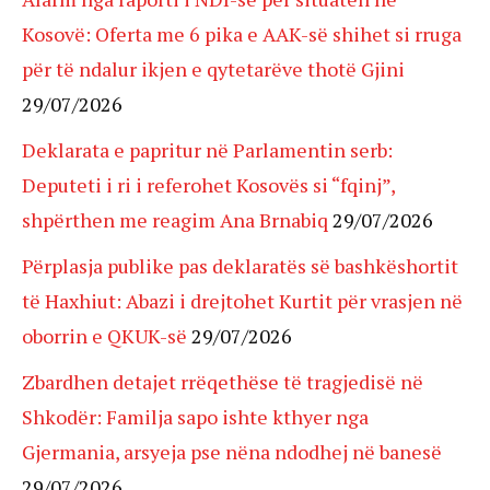
Kosovë: Oferta me 6 pika e AAK-së shihet si rruga
për të ndalur ikjen e qytetarëve thotë Gjini
29/07/2026
Deklarata e papritur në Parlamentin serb:
Deputeti i ri i referohet Kosovës si “fqinj”,
shpërthen me reagim Ana Brnabiq
29/07/2026
Përplasja publike pas deklaratës së bashkëshortit
të Haxhiut: Abazi i drejtohet Kurtit për vrasjen në
oborrin e QKUK-së
29/07/2026
Zbardhen detajet rrëqethëse të tragjedisë në
Shkodër: Familja sapo ishte kthyer nga
Gjermania, arsyeja pse nëna ndodhej në banesë
29/07/2026