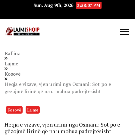
Sun. Aug 9th, 2026
3:58:08 PM
Lajmishqip.net
Lajmishqip
Ballina
Lajme
Kosovë
Heqja e vizave, vjen urimi nga Osmani: Sot po e
gëzojmë lirinë që na u mohua padrejtësisht
Kosovë
Lajme
Heqja e vizave, vjen urimi nga Osmani: Sot po e
gëzojmë lirinë që na u mohua padrejtësisht