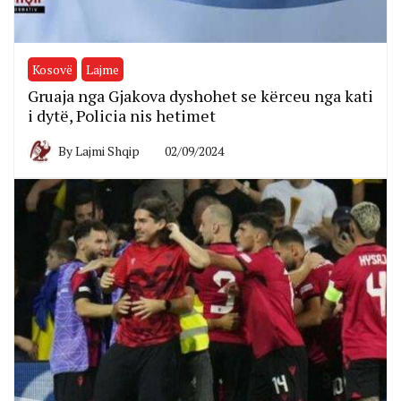
Kosovë
Lajme
Gruaja nga Gjakova dyshohet se kërceu nga kati
i dytë, Policia nis hetimet
By
Lajmi Shqip
02/09/2024