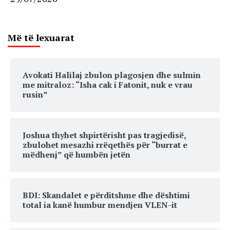
Më të lexuarat
Avokati Halilaj zbulon plagosjen dhe sulmin
me mitraloz: “Isha cak i Fatonit, nuk e vrau
rusin”
Joshua thyhet shpirtërisht pas tragjedisë,
zbulohet mesazhi rrëqethës për “burrat e
mëdhenj” që humbën jetën
BDI: Skandalet e përditshme dhe dështimi
total ia kanë humbur mendjen VLEN-it