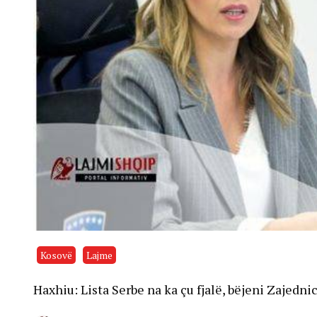
Kosovë
Lajme
Haxhiu: Lista Serbe na ka çu fjalë, bëjeni Zajedn