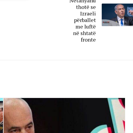
Netanyahu
thotë se
Izraeli
përballet
me luftë
në shtatë
fronte