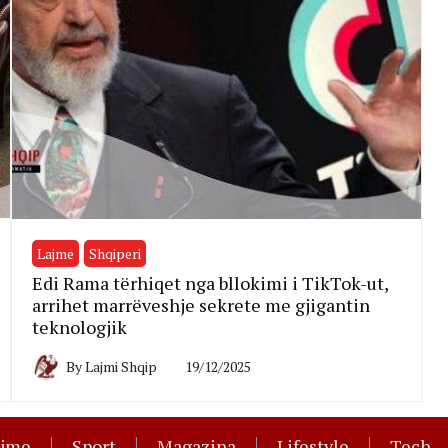
Lajme
Shqiperi
Edi Rama tërhiqet nga bllokimi i TikTok-ut,
arrihet marrëveshje sekrete me gjigantin
teknologjik
By
Lajmi Shqip
19/12/2025
ajme
Sport
Magazina
Lifestyle
Tech