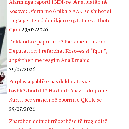
Alarm nga raporti i NDI-së për situatën në
Kosovë: Oferta me 6 pika e AAK-së shihet si
rruga për të ndalur ikjen e qytetarëve thotë
Gjini
29/07/2026
Deklarata e papritur në Parlamentin serb:
Deputeti i ri i referohet Kosovës si “fqinj”,
shpërthen me reagim Ana Brnabiq
29/07/2026
Përplasja publike pas deklaratës së
bashkëshortit të Haxhiut: Abazi i drejtohet
Kurtit për vrasjen në oborrin e QKUK-së
29/07/2026
Zbardhen detajet rrëqethëse të tragjedisë