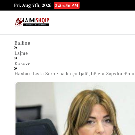
Fri. Aug 7th, 2026
3:53:57 PM
Lajmishqip.net
Lajmishqip
Ballina
Lajme
Kosovë
Haxhiu: Lista Serbe na ka çu fjalë, bëjeni Zajednicën