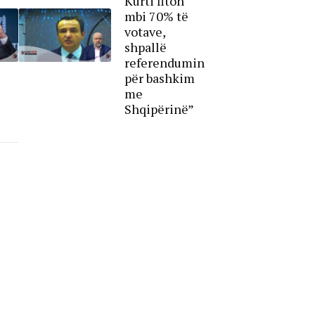
Kurti fiton
mbi 70% të
votave,
shpallë
referendumin
për bashkim
me
Shqipërinë”