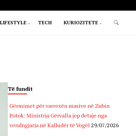
LIFESTYLE
TECH
KURIOZITETE
Të fundit
Gërmimet për varrezën masive në Zubin
Potok: Ministrja Gërvalla jep detaje nga
vendngjarja në Kalludër të Vogël
29/07/2026