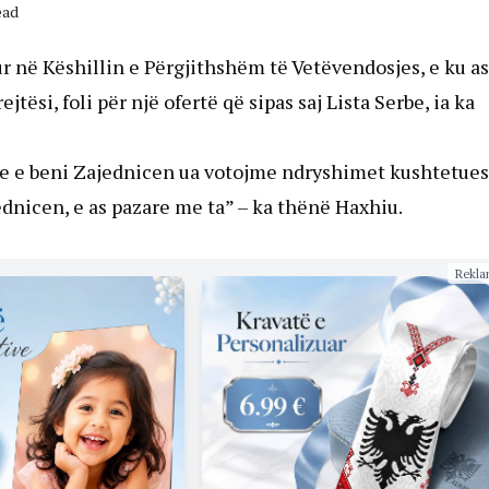
ead
ur në Këshillin e Përgjithshëm të Vetëvendosjes, e ku as
ësi, foli për një ofertë që sipas saj Lista Serbe, ia ka
ese e beni Zajednicen ua votojme ndryshimet kushtetues
jednicen, e as pazare me ta” – ka thënë Haxhiu.
Rekla