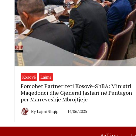
Kosovë
Lajme
Forcohet Partneriteti Kosovë-ShBA: Ministri
Maqedonci dhe Gjeneral Jashari në Pentagon
për Marrëveshje Mbrojtjeje
By
Lajmi Shqip
14/06/2025
Ballina
L