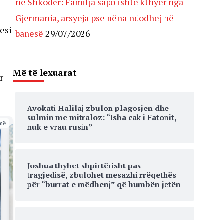
në Shkodër: Familja sapo ishte kthyer nga
Gjermania, arsyeja pse nëna ndodhej në
esi
banesë
29/07/2026
Më të lexuarat
r
Avokati Halilaj zbulon plagosjen dhe
sulmin me mitraloz: “Isha cak i Fatonit,
më
nuk e vrau rusin”
Joshua thyhet shpirtërisht pas
tragjedisë, zbulohet mesazhi rrëqethës
për “burrat e mëdhenj” që humbën jetën