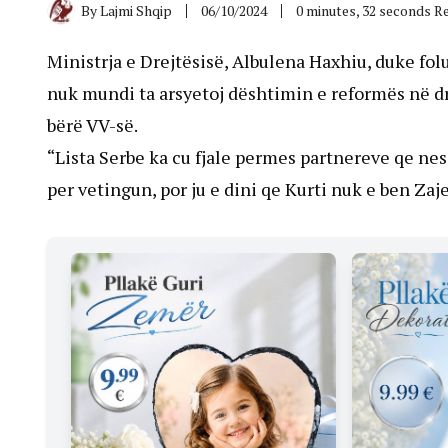
By
Lajmi Shqip
06/10/2024
0 minutes, 32 seconds R
Ministrja e Drejtësisë, Albulena Haxhiu, duke fol
nuk mundi ta arsyetoj dështimin e reformës në drejt
bërë VV-së.
“Lista Serbe ka cu fjale permes partnereve qe n
per vetingun, por ju e dini qe Kurti nuk e ben Za