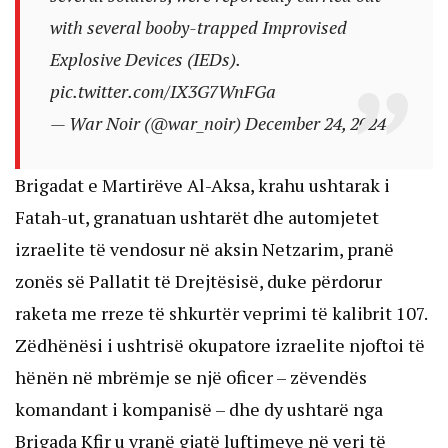
with several booby-trapped Improvised
Explosive Devices (IEDs).
pic.twitter.com/IX3G7WnFGa
— War Noir (@war_noir)
December 24, 2024
Brigadat e Martirëve Al-Aksa, krahu ushtarak i
Fatah-ut, granatuan ushtarët dhe automjetet
izraelite të vendosur në aksin Netzarim, pranë
zonës së Pallatit të Drejtësisë, duke përdorur
raketa me rreze të shkurtër veprimi të kalibrit 107.
Zëdhënësi i ushtrisë okupatore izraelite njoftoi të
hënën në mbrëmje se një oficer – zëvendës
komandant i kompanisë – dhe dy ushtarë nga
Brigada Kfir u vranë gjatë luftimeve në veri të