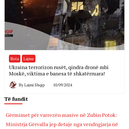
Bota
Lajme
Ukraina terrorizon rusët, qindra dronë mbi
Moskë, viktima e banesa të shkatërruara!
By
Lajmi Shqip
10/09/2024
Të fundit
Gërmimet për varrezën masive në Zubin Potok:
Ministrja Gërvalla jep detaje nga vendngjarja në