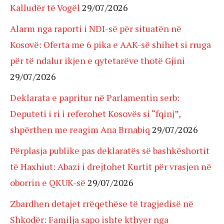
Kalludër të Vogël
29/07/2026
Alarm nga raporti i NDI-së për situatën në
Kosovë: Oferta me 6 pika e AAK-së shihet si rruga
për të ndalur ikjen e qytetarëve thotë Gjini
29/07/2026
Deklarata e papritur në Parlamentin serb:
Deputeti i ri i referohet Kosovës si “fqinj”,
shpërthen me reagim Ana Brnabiq
29/07/2026
Përplasja publike pas deklaratës së bashkëshortit
të Haxhiut: Abazi i drejtohet Kurtit për vrasjen në
oborrin e QKUK-së
29/07/2026
Zbardhen detajet rrëqethëse të tragjedisë në
Shkodër: Familja sapo ishte kthyer nga