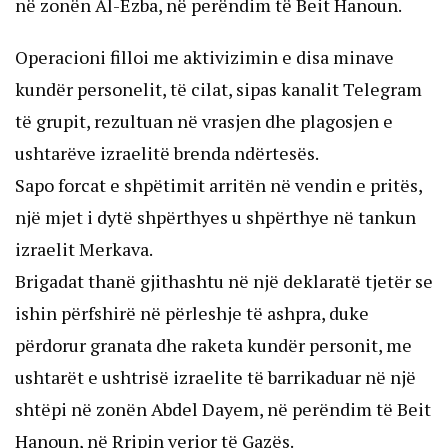
në zonën Al-Ezba, në perëndim të Beit Hanoun.
Operacioni filloi me aktivizimin e disa minave
kundër personelit, të cilat, sipas kanalit Telegram
të grupit, rezultuan në vrasjen dhe plagosjen e
ushtarëve izraelitë brenda ndërtesës.
Sapo forcat e shpëtimit arritën në vendin e pritës,
një mjet i dytë shpërthyes u shpërthye në tankun
izraelit Merkava.
Brigadat thanë gjithashtu në një deklaratë tjetër se
ishin përfshirë në përleshje të ashpra, duke
përdorur granata dhe raketa kundër personit, me
ushtarët e ushtrisë izraelite të barrikaduar në një
shtëpi në zonën Abdel Dayem, në perëndim të Beit
Hanoun, në Rripin verior të Gazës.