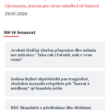
Gjermania, arsyeja pse nëna ndodhej në banesë
29/07/2026
Më të lexuarat
Avokati Halilaj zbulon plagosjen dhe sulmin
me mitraloz: “Isha cak i Fatonit, nuk e vrau
rusin”
Joshua thyhet shpirtërisht pas tragjedisë,
zbulohet mesazhi rrëqethës për “burrat e
mëdhenj” që humbën jetën
BDI: Skandalet e përditshme dhe dështimi