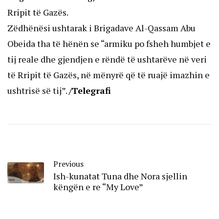
Rripit të Gazës.
Zëdhënësi ushtarak i Brigadave Al-Qassam Abu
Obeida tha të hënën se “armiku po fsheh humbjet e
tij reale dhe gjendjen e rëndë të ushtarëve në veri
të Rripit të Gazës, në mënyrë që të ruajë imazhin e
ushtrisë së tij”.
/Telegrafi
Previous
Ish-kunatat Tuna dhe Nora sjellin
këngën e re “My Love”