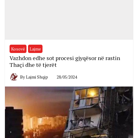
Kosovë
Lajme
Vazhdon edhe sot procesi gjyqësor në rastin
Thaçi dhe të tjerët
By
Lajmi Shqip
28/05/2024