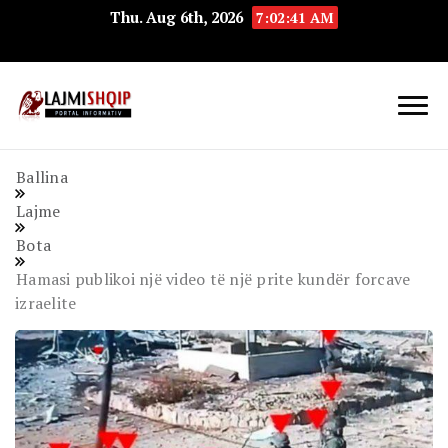
Thu. Aug 6th, 2026
7:02:42 AM
Lajmishqip.net
Lajmishqip
Ballina
Lajme
Bota
Hamasi publikoi një video të një prite kundër forcave
izraelite