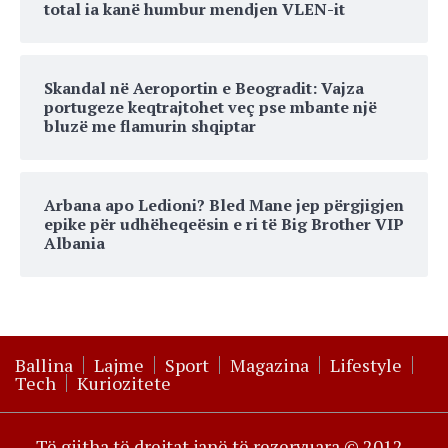
total ia kanë humbur mendjen VLEN-it
Skandal në Aeroportin e Beogradit: Vajza
portugeze keqtrajtohet veç pse mbante një
bluzë me flamurin shqiptar
Arbana apo Ledioni? Bled Mane jep përgjigjen
epike për udhëheqeësin e ri të Big Brother VIP
Albania
Ballina
Lajme
Sport
Magazina
Lifestyle
Tech
Kuriozitete
Të gjitha të drejtat janë të rezervuara © 2012 -