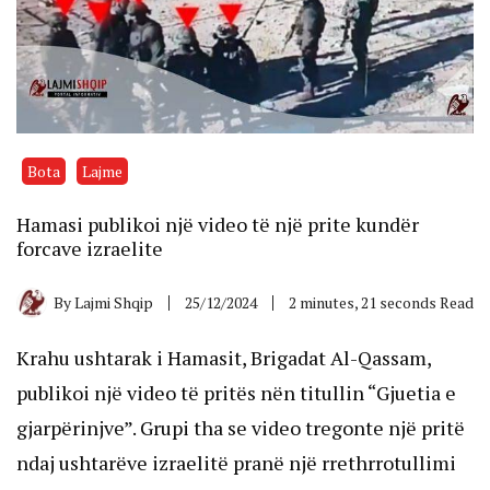
Bota
Lajme
Hamasi publikoi një video të një prite kundër
forcave izraelite
By
Lajmi Shqip
25/12/2024
2 minutes, 21 seconds Read
Krahu ushtarak i Hamasit, Brigadat Al-Qassam,
publikoi një video të pritës nën titullin “Gjuetia e
gjarpërinjve”. Grupi tha se video tregonte një pritë
ndaj ushtarëve izraelitë pranë një rrethrrotullimi