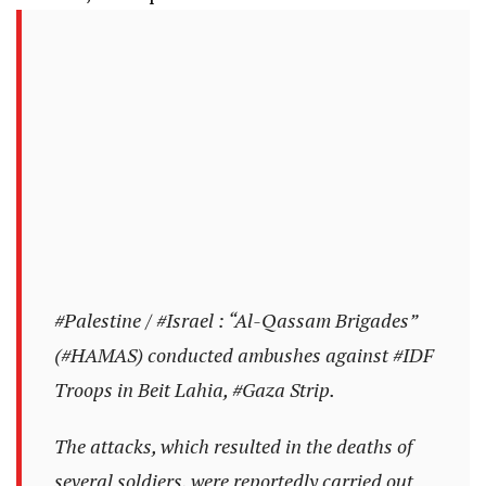
#Palestine
/
#Israel
: “Al-Qassam Brigades”
(
#HAMAS
) conducted ambushes against
#IDF
Troops in Beit Lahia,
#Gaza
Strip.
The attacks, which resulted in the deaths of
several soldiers, were reportedly carried out