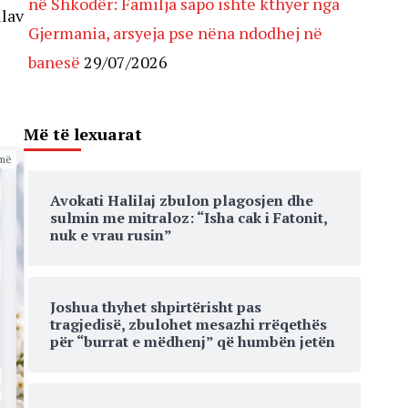
në Shkodër: Familja sapo ishte kthyer nga
llav
Gjermania, arsyeja pse nëna ndodhej në
banesë
29/07/2026
Më të lexuarat
më
Avokati Halilaj zbulon plagosjen dhe
sulmin me mitraloz: “Isha cak i Fatonit,
nuk e vrau rusin”
Joshua thyhet shpirtërisht pas
tragjedisë, zbulohet mesazhi rrëqethës
për “burrat e mëdhenj” që humbën jetën