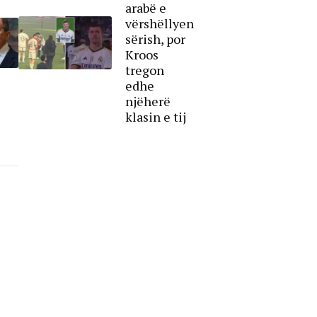
arabë e
vërshëllyen
sërish, por
Kroos
tregon
edhe
njëherë
klasin e tij