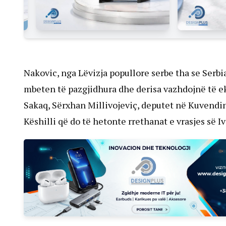
Nakovic, nga Lëvizja popullore serbe tha se Serbia
mbeten të pazgjidhura dhe derisa vazhdojnë të ekz
Sakaq, Sërxhan Millivojeviç, deputet në Kuvendi
Këshilli që do të hetonte rrethanat e vrasjes së Iv