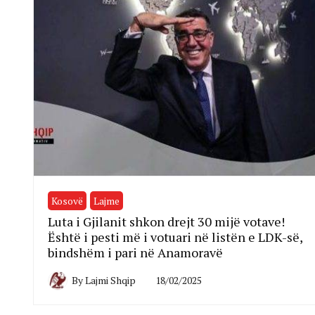
Kosovë
Lajme
Luta i Gjilanit shkon drejt 30 mijë votave!
Është i pesti më i votuari në listën e LDK-së,
bindshëm i pari në Anamoravë
By
Lajmi Shqip
18/02/2025