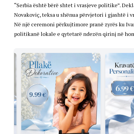
“Serbia është bërë shtet i vrasjeve politike”. Dekl
Novakoviç, teksa u shënua përvjetori i gjashtë i vr
Në një ceremoni përkujtimore pranë zyrës ku Ivano
politikanë lokale e qytetarë ndezën qirinj në hom