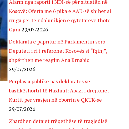
Alarm nga raporti i NDI-së për situatën në
Kosovë: Oferta me 6 pika e AAK-së shihet si
rruga për të ndalur ikjen e qytetarëve thotë
Gjini
29/07/2026
Deklarata e papritur në Parlamentin serb:
Deputeti i ri i referohet Kosovës si “fqinj”,
shpërthen me reagim Ana Brnabiq
29/07/2026
Përplasja publike pas deklaratës së
bashkëshortit të Haxhiut: Abazi i drejtohet
Kurtit për vrasjen në oborrin e QKUK-së
29/07/2026
Zbardhen detajet rrëqethëse të tragjedisë