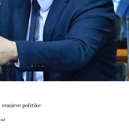
 vrasjeve politike
ead