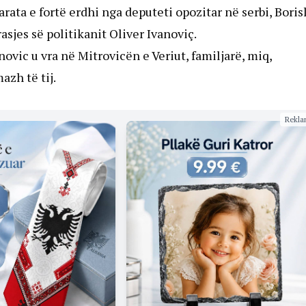
arata e fortë erdhi nga deputeti opozitar në serbi, Boris
asjes së politikanit Oliver Ivanoviç.
vic u vra në Mitrovicën e Veriut, familjarë, miq,
azh të tij.
Rekla