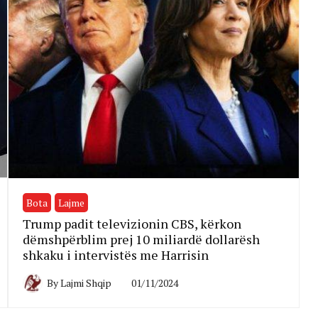
Bota
Lajme
Trump padit televizionin CBS, kërkon
dëmshpërblim prej 10 miliardë dollarësh
shkaku i intervistës me Harrisin
By
Lajmi Shqip
01/11/2024