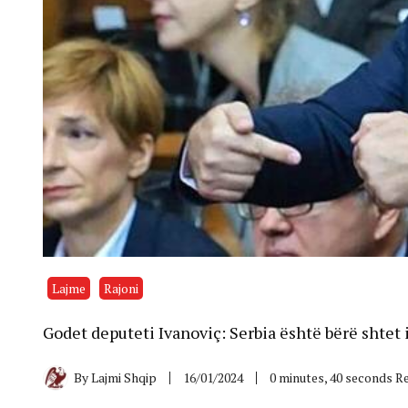
Lajme
Rajoni
Godet deputeti Ivanoviç: Serbia është bërë shtet i
By
Lajmi Shqip
16/01/2024
0 minutes, 40 seconds R