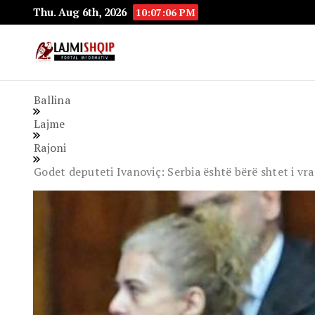
Thu. Aug 6th, 2026
10:07:07 PM
Lajmishqip.net
Lajmishqip
Ballina
Lajme
Rajoni
Godet deputeti Ivanoviç: Serbia është bërë shtet i vra