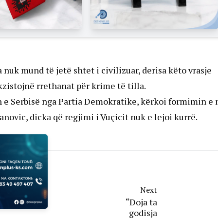
 nuk mund të jetë shtet i civilizuar, derisa këto vrasje
istojnë rrethanat për krime të tilla.
n e Serbisë nga Partia Demokratike, kërkoi formimin e 
anovic, dicka që regjimi i Vuçicit nuk e lejoi kurrë.
Next
“Doja ta
godisja