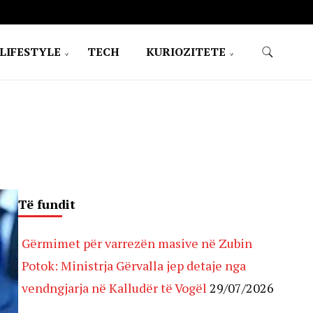
LIFESTYLE
TECH
KURIOZITETE
Të fundit
Gërmimet për varrezën masive në Zubin
Potok: Ministrja Gërvalla jep detaje nga
vendngjarja në Kalludër të Vogël
29/07/2026