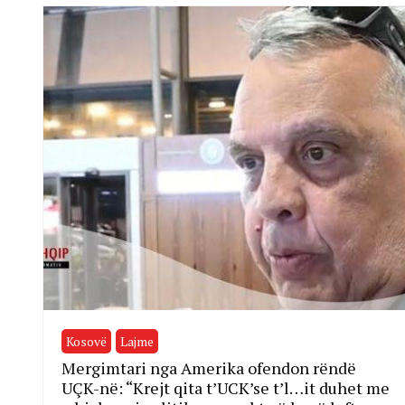
Kosovë
Lajme
Mergimtari nga Amerika ofendon rëndë
UÇK-në: “Krejt qita t’UCK’se t’l…it duhet me