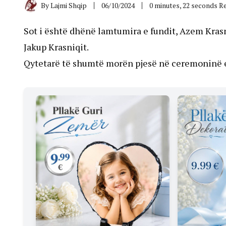
By
Lajmi Shqip
06/10/2024
0 minutes, 22 seconds R
Sot i është dhënë lamtumira e fundit, Azem Krasni
Jakup Krasniqit.
Qytetarë të shumtë morën pjesë në ceremoninë e