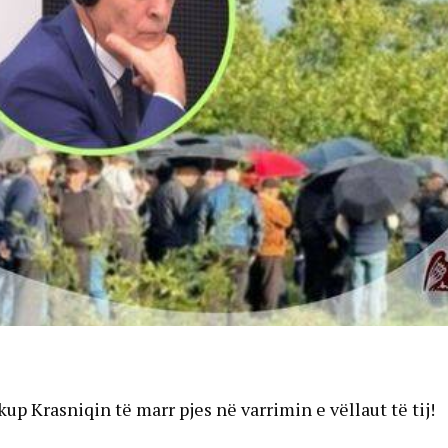
up Krasniqin të marr pjes në varrimin e vëllaut të tij!