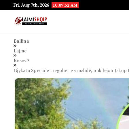
Fri. Aug 7th, 2026
10:09:53 AM
Lajmishqip.net
Lajmishqip
Ballina
Lajme
Kosovë
Gjykata Speciale tregohet e vrazhdë, nuk lejon Jakup K