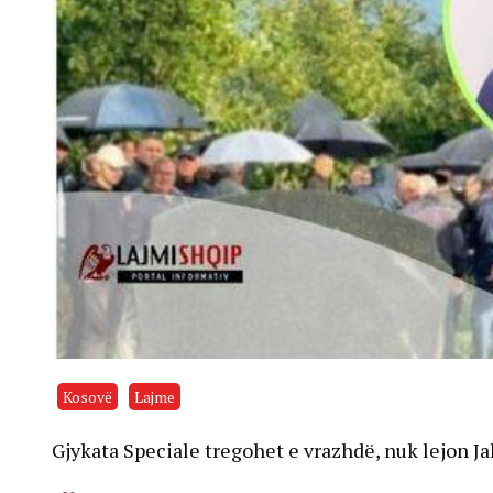
Kosovë
Lajme
Gjykata Speciale tregohet e vrazhdë, nuk lejon Jak