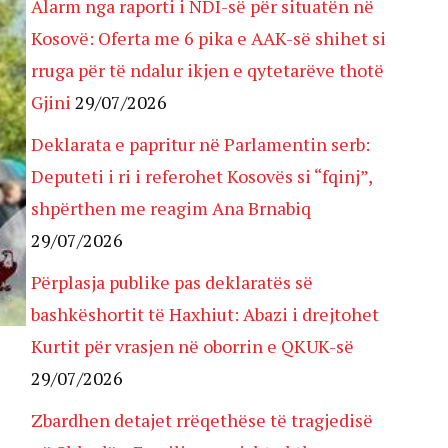
Alarm nga raporti i NDI-së për situatën në
Kosovë: Oferta me 6 pika e AAK-së shihet si
rruga për të ndalur ikjen e qytetarëve thotë
Gjini
29/07/2026
Deklarata e papritur në Parlamentin serb:
Deputeti i ri i referohet Kosovës si “fqinj”,
shpërthen me reagim Ana Brnabiq
29/07/2026
Përplasja publike pas deklaratës së
bashkëshortit të Haxhiut: Abazi i drejtohet
Kurtit për vrasjen në oborrin e QKUK-së
29/07/2026
Zbardhen detajet rrëqethëse të tragjedisë