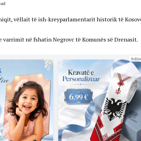
ead
qit, vëllait të ish-kreyparlamentarit historik të Kosov
 varrimit në fshatin Negrovc të Komunës së Drenasit.
Rekla