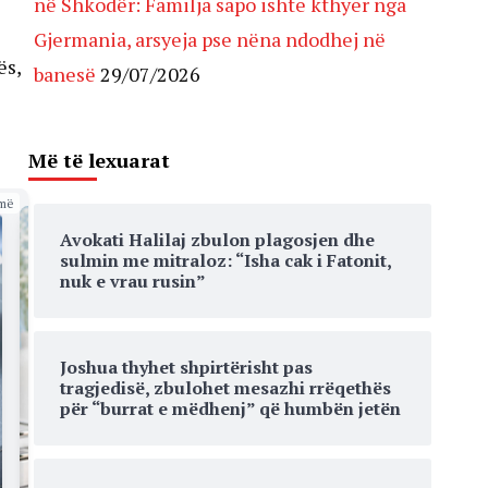
në Shkodër: Familja sapo ishte kthyer nga
Gjermania, arsyeja pse nëna ndodhej në
ës,
banesë
29/07/2026
Më të lexuarat
më
Avokati Halilaj zbulon plagosjen dhe
sulmin me mitraloz: “Isha cak i Fatonit,
nuk e vrau rusin”
Joshua thyhet shpirtërisht pas
tragjedisë, zbulohet mesazhi rrëqethës
për “burrat e mëdhenj” që humbën jetën