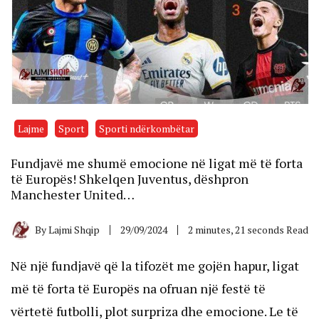
Lajme
Sport
Sporti ndërkombëtar
Fundjavë me shumë emocione në ligat më të forta
të Europës! Shkelqen Juventus, dëshpron
Manchester United…
By
Lajmi Shqip
29/09/2024
2 minutes, 21 seconds Read
Në një fundjavë që la tifozët me gojën hapur, ligat 
më të forta të Europës na ofruan një festë të 
vërtetë futbolli, plot surpriza dhe emocione. Le të 