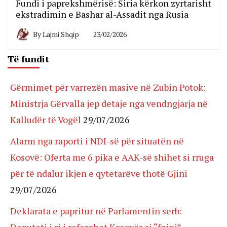
Fundi i paprekshmërisë: Siria kërkon zyrtarisht
ekstradimin e Bashar al-Assadit nga Rusia
By
Lajmi Shqip
23/02/2026
Të fundit
Gërmimet për varrezën masive në Zubin Potok:
Ministrja Gërvalla jep detaje nga vendngjarja në
Kalludër të Vogël
29/07/2026
Alarm nga raporti i NDI-së për situatën në
Kosovë: Oferta me 6 pika e AAK-së shihet si rruga
për të ndalur ikjen e qytetarëve thotë Gjini
29/07/2026
Deklarata e papritur në Parlamentin serb:
Deputeti i ri i referohet Kosovës si “fqinj”,