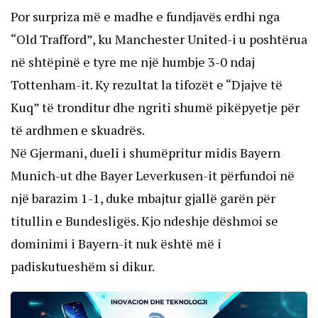
Por surpriza më e madhe e fundjavës erdhi nga 
“Old Trafford”, ku Manchester United-i u poshtërua 
në shtëpinë e tyre me një humbje 3-0 ndaj 
Tottenham-it. Ky rezultat la tifozët e “Djajve të 
Kuq” të tronditur dhe ngriti shumë pikëpyetje për 
të ardhmen e skuadrës.
Në Gjermani, dueli i shumëpritur midis Bayern 
Munich-ut dhe Bayer Leverkusen-it përfundoi në 
një barazim 1-1, duke mbajtur gjallë garën për 
titullin e Bundesligës. Kjo ndeshje dëshmoi se 
dominimi i Bayern-it nuk është më i 
padiskutueshëm si dikur.