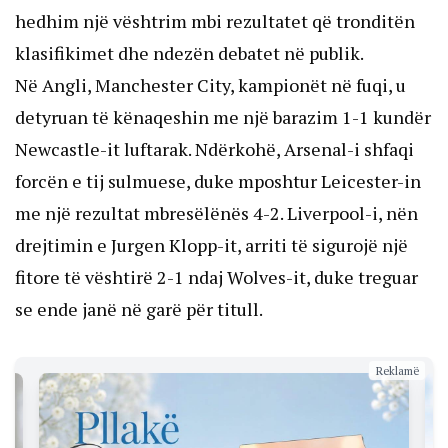
hedhim një vështrim mbi rezultatet që tronditën 
klasifikimet dhe ndezën debatet në publik.
Në Angli, Manchester City, kampionët në fuqi, u 
detyruan të kënaqeshin me një barazim 1-1 kundër 
Newcastle-it luftarak. Ndërkohë, Arsenal-i shfaqi 
forcën e tij sulmuese, duke mposhtur Leicester-in 
me një rezultat mbresëlënës 4-2. Liverpool-i, nën 
drejtimin e Jurgen Klopp-it, arriti të sigurojë një 
fitore të vështirë 2-1 ndaj Wolves-it, duke treguar 
se ende janë në garë për titull.
Reklamë