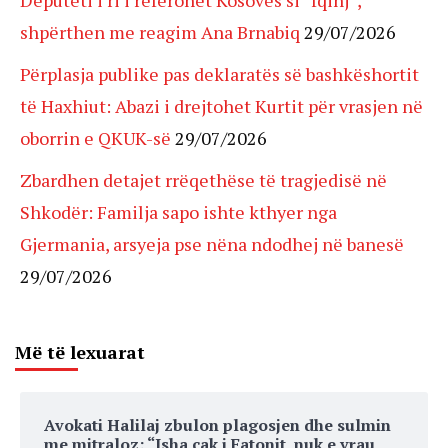
shpërthen me reagim Ana Brnabiq
29/07/2026
Përplasja publike pas deklaratës së bashkëshortit
të Haxhiut: Abazi i drejtohet Kurtit për vrasjen në
oborrin e QKUK-së
29/07/2026
Zbardhen detajet rrëqethëse të tragjedisë në
Shkodër: Familja sapo ishte kthyer nga
Gjermania, arsyeja pse nëna ndodhej në banesë
29/07/2026
Më të lexuarat
Avokati Halilaj zbulon plagosjen dhe sulmin
me mitraloz: “Isha cak i Fatonit, nuk e vrau