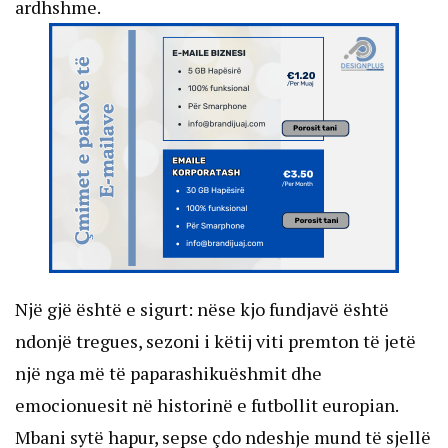
ardhshme.
Një gjë është e sigurt: nëse kjo fundjavë është 
ndonjë tregues, sezoni i këtij viti premton të jetë 
një nga më të paparashikuëshmit dhe 
emocionuesit në historinë e futbollit europian. 
Mbani sytë hapur, sepse çdo ndeshje mund të sjellë 