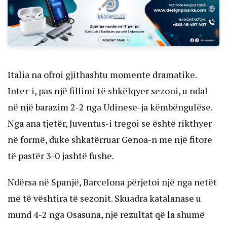
Italia na ofroi gjithashtu momente dramatike. 
Inter-i, pas një fillimi të shkëlqyer sezoni, u ndal 
në një barazim 2-2 nga Udinese-ja këmbëngulëse. 
Nga ana tjetër, Juventus-i tregoi se është rikthyer 
në formë, duke shkatërruar Genoa-n me një fitore 
të pastër 3-0 jashtë fushe.
Ndërsa në Spanjë, Barcelona përjetoi një nga netët 
më të vështira të sezonit. Skuadra katalanase u 
mund 4-2 nga Osasuna, një rezultat që la shumë 