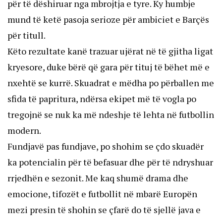
për të dëshiruar nga mbrojtja e tyre. Ky humbje 
mund të ketë pasoja serioze për ambiciet e Barçës 
për titull.
Këto rezultate kanë trazuar ujërat në të gjitha ligat 
kryesore, duke bërë që gara për tituj të bëhet më e 
nxehtë se kurrë. Skuadrat e mëdha po përballen me 
sfida të papritura, ndërsa ekipet më të vogla po 
tregojnë se nuk ka më ndeshje të lehta në futbollin 
modern.
Fundjavë pas fundjave, po shohim se çdo skuadër 
ka potencialin për të befasuar dhe për të ndryshuar 
rrjedhën e sezonit. Me kaq shumë drama dhe 
emocione, tifozët e futbollit në mbarë Europën 
mezi presin të shohin se çfarë do të sjellë java e 