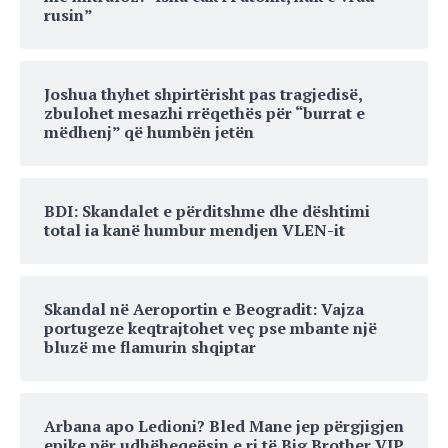
rusin”
Joshua thyhet shpirtërisht pas tragjedisë,
zbulohet mesazhi rrëqethës për “burrat e
mëdhenj” që humbën jetën
BDI: Skandalet e përditshme dhe dështimi
total ia kanë humbur mendjen VLEN-it
Skandal në Aeroportin e Beogradit: Vajza
portugeze keqtrajtohet veç pse mbante një
bluzë me flamurin shqiptar
Arbana apo Ledioni? Bled Mane jep përgjigjen
epike për udhëheqeësin e ri të Big Brother VIP