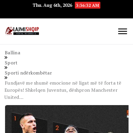
Thu. Aug 6th, 2026
3:36:33 AM
Lajmishqip.net
Lajmishqip
Ballina
Sport
Sporti ndërkombëtar
Fundjavë me shumë emocione në ligat më të forta të
Europës! Shkelqen Juventus, dëshpron Manchester
United…