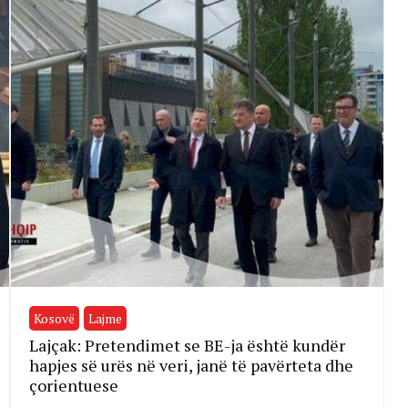
Kosovë
Lajme
Lajçak: Pretendimet se BE-ja është kundër
hapjes së urës në veri, janë të pavërteta dhe
çorientuese