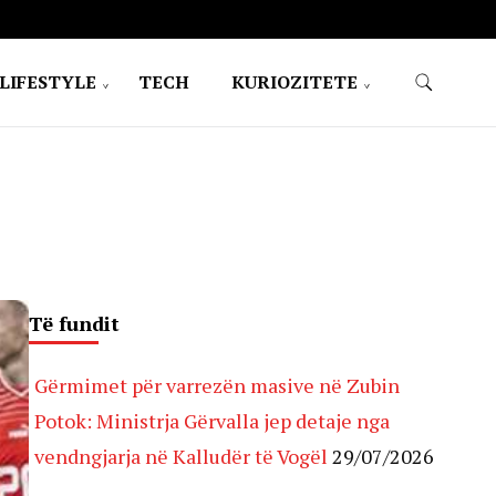
LIFESTYLE
TECH
KURIOZITETE
Të fundit
Gërmimet për varrezën masive në Zubin
Potok: Ministrja Gërvalla jep detaje nga
vendngjarja në Kalludër të Vogël
29/07/2026