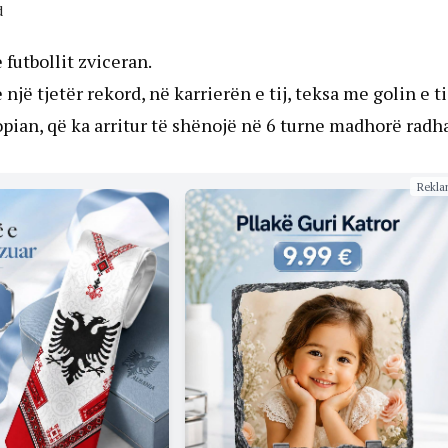
d
futbollit zviceran.
një tjetër rekord, në karrierën e tij, teksa me golin e ti
opian, që ka arritur të shënojë në 6 turne madhorë radha
Rekla