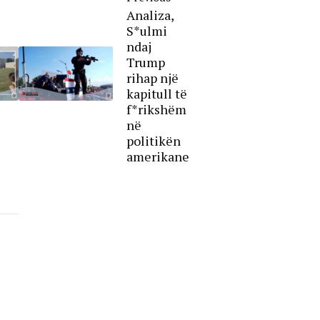
Analiza,
S*ulmi
ndaj
Trump
rihap një
kapitull të
f*rikshëm
në
politikën
amerikane