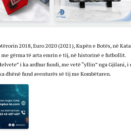
tërorin 2018, Euro 2020 (2021), Kupën e Botës, në Kata
e gërma të arta emrin e tij, në historinë e futbollit.
lvete” i ka ardhur fundi, me vetë “yllin” nga Gjilani, i c
 i ka dhënë fund aventurës së tij me Kombëtaren.