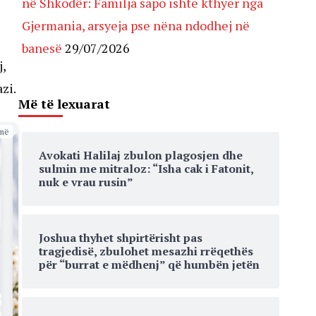
në Shkodër: Familja sapo ishte kthyer nga
Gjermania, arsyeja pse nëna ndodhej në
banesë
29/07/2026
j,
zi.
Më të lexuarat
më
Avokati Halilaj zbulon plagosjen dhe
sulmin me mitraloz: “Isha cak i Fatonit,
nuk e vrau rusin”
Joshua thyhet shpirtërisht pas
tragjedisë, zbulohet mesazhi rrëqethës
për “burrat e mëdhenj” që humbën jetën