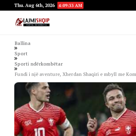
Thu. Aug 6th, 2026
4:09:34 AM
Lajmishqip.net
Lajmishqip
Ballina
Sport
Sporti ndërkombëtar
Fundi i një aventure, Xherdan Shaqiri e mbyll me Ko