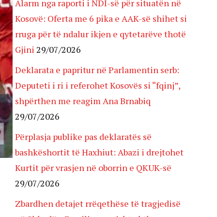
Alarm nga raporti i NDI-së për situatën në
Kosovë: Oferta me 6 pika e AAK-së shihet si
rruga për të ndalur ikjen e qytetarëve thotë
Gjini
29/07/2026
Deklarata e papritur në Parlamentin serb:
Deputeti i ri i referohet Kosovës si “fqinj”,
shpërthen me reagim Ana Brnabiq
29/07/2026
Përplasja publike pas deklaratës së
bashkëshortit të Haxhiut: Abazi i drejtohet
Kurtit për vrasjen në oborrin e QKUK-së
29/07/2026
Zbardhen detajet rrëqethëse të tragjedisë