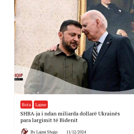
Bota
Lajme
SHBA-ja i ndan miliarda dollarë Ukrainës
para largimit të Bidenit
By
Lajmi Shqip
11/12/2024