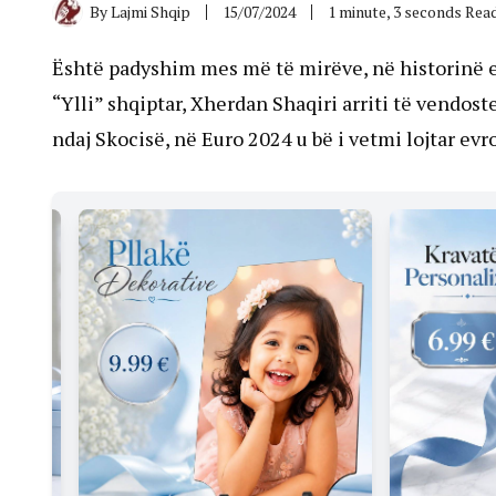
By
Lajmi Shqip
15/07/2024
1 minute, 3 seconds Rea
Është padyshim mes më të mirëve, në historinë e 
“Ylli” shqiptar, Xherdan Shaqiri arriti të vendoste 
ndaj Skocisë, në Euro 2024 u bë i vetmi lojtar evr