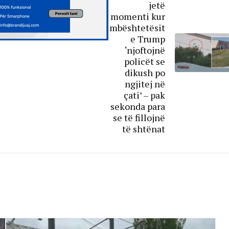
jetë
momenti kur
mbështetësit
e Trump
‘njoftojnë
policët se
dikush po
ngjitej në
çati’ – pak
sekonda para
se të fillojnë
të shtënat