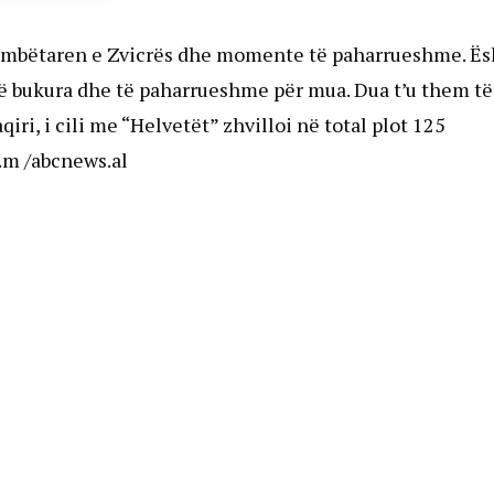
kombëtaren e Zvicrës dhe momente të paharrueshme. Ës
ë bukura dhe të paharrueshme për mua. Dua t’u them të
i, i cili me “Helvetët” zhvilloi në total plot 125
/i.m /abcnews.al