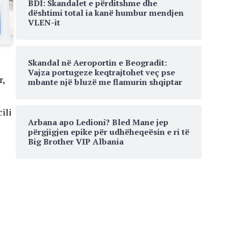
BDI: Skandalet e përditshme dhe
dështimi total ia kanë humbur mendjen
VLEN-it
Skandal në Aeroportin e Beogradit:
Vajza portugeze keqtrajtohet veç pse
r,
mbante një bluzë me flamurin shqiptar
ili
Arbana apo Ledioni? Bled Mane jep
përgjigjen epike për udhëheqeësin e ri të
Big Brother VIP Albania