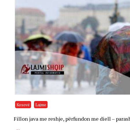
Kosovë
Lajme
Fillon java me reshje, përfundon me diell – paras