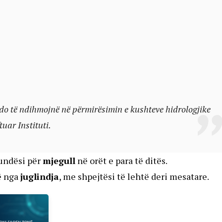
 do të ndihmojnë në përmirësimin e kushteve hidrologjike
tuar Instituti.
undësi për
mjegull
në orët e para të ditës.
ë nga
juglindja
, me shpejtësi të lehtë deri mesatare.