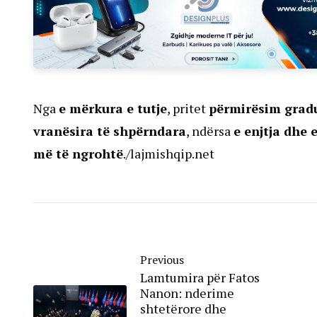
Nga
e mërkura e tutje
, pritet
përmirësim gradu
vranësira të shpërndara
, ndërsa
e enjtja dhe 
më të ngrohtë
./lajmishqip.net
Previous
Lamtumira për Fatos
Nanon: nderime
shtetërore dhe