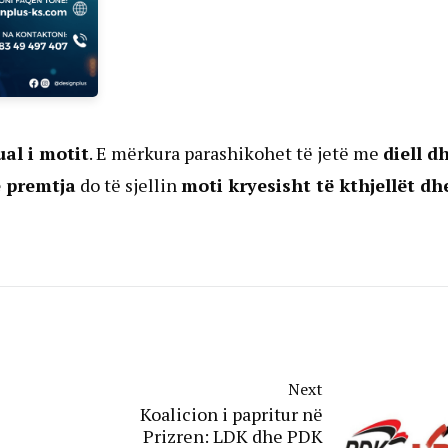
al i motit
. E mërkura parashikohet të jetë me
diell d
e premtja
do të sjellin
moti kryesisht të kthjellët dh
Next
Koalicion i papritur në
Prizren: LDK dhe PDK