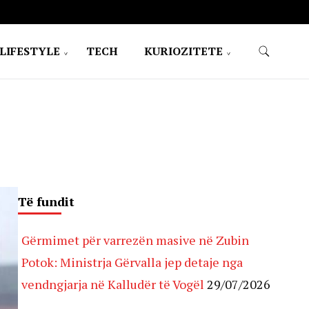
LIFESTYLE
TECH
KURIOZITETE
Të fundit
Gërmimet për varrezën masive në Zubin
Potok: Ministrja Gërvalla jep detaje nga
vendngjarja në Kalludër të Vogël
29/07/2026