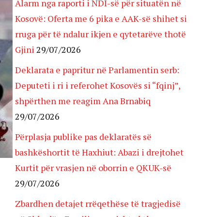
Alarm nga raporti i NDI-së për situatën në
Kosovë: Oferta me 6 pika e AAK-së shihet si
rruga për të ndalur ikjen e qytetarëve thotë
Gjini
29/07/2026
Deklarata e papritur në Parlamentin serb:
Deputeti i ri i referohet Kosovës si “fqinj”,
shpërthen me reagim Ana Brnabiq
29/07/2026
Përplasja publike pas deklaratës së
bashkëshortit të Haxhiut: Abazi i drejtohet
Kurtit për vrasjen në oborrin e QKUK-së
29/07/2026
Zbardhen detajet rrëqethëse të tragjedisë