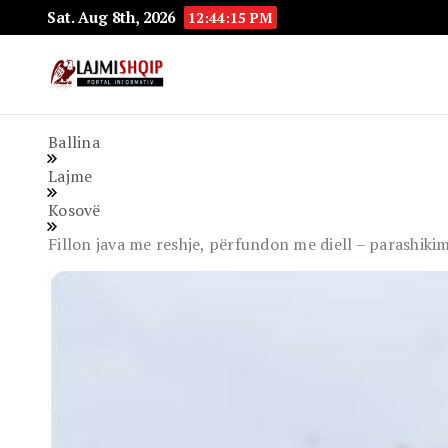
Sat. Aug 8th, 2026
12:44:16 PM
Lajmishqip.net
Lajmishqip
Ballina
Lajme
Kosovë
Fillon java me reshje, përfundon me diell – parashikim