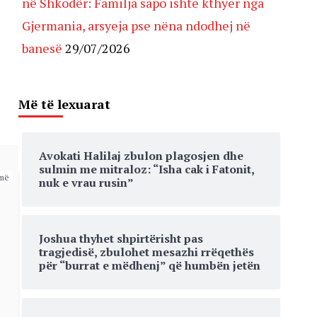
në Shkodër: Familja sapo ishte kthyer nga
Gjermania, arsyeja pse nëna ndodhej në
banesë
29/07/2026
Më të lexuarat
Avokati Halilaj zbulon plagosjen dhe
sulmin me mitraloz: “Isha cak i Fatonit,
më
nuk e vrau rusin”
Joshua thyhet shpirtërisht pas
tragjedisë, zbulohet mesazhi rrëqethës
për “burrat e mëdhenj” që humbën jetën