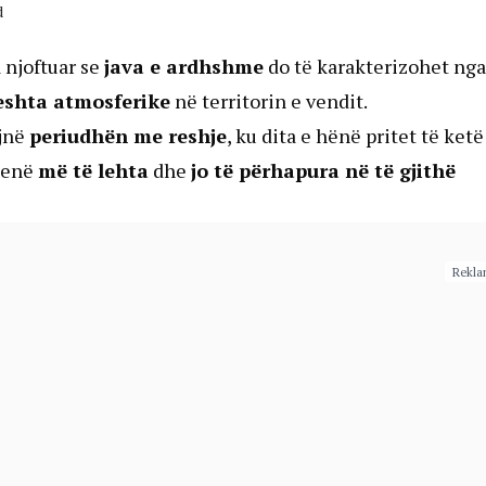
d
 njoftuar se
java e ardhshme
do të karakterizohet nga
eshta atmosferike
në territorin e vendit.
jnë
periudhën me reshje
, ku dita e hënë pritet të ketë
 jenë
më të lehta
dhe
jo të përhapura në të gjithë
Rekla