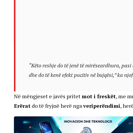
“Këto reshje do të jenë të mirëseardhura, pasi
dhe do të kenë efekt pozitiv në bujqësi,” ka njof
Në mëngjeset e javës pritet
mot i freskët
, me m
Erërat
do të fryjnë herë nga
veriperëndimi
, her