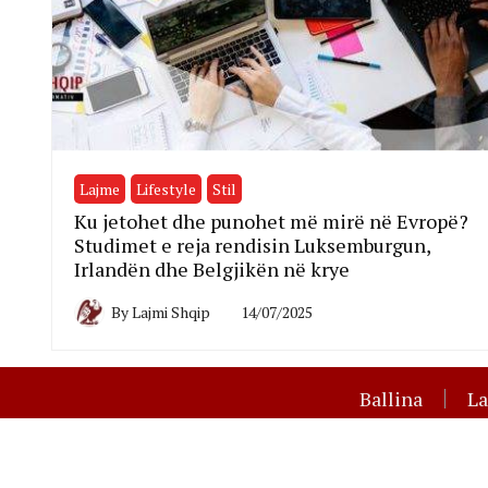
Lajme
Lifestyle
Stil
Ku jetohet dhe punohet më mirë në Evropë?
Studimet e reja rendisin Luksemburgun,
Irlandën dhe Belgjikën në krye
By
Lajmi Shqip
14/07/2025
Ballina
L
Të gjit