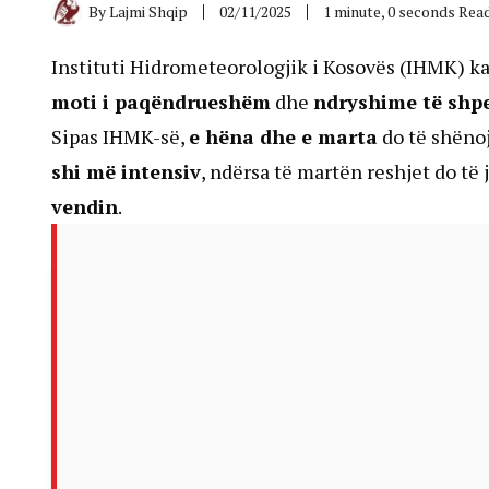
By
Lajmi Shqip
02/11/2025
1 minute, 0 seconds Rea
Instituti Hidrometeorologjik i Kosovës (IHMK) ka
moti i paqëndrueshëm
dhe
ndryshime të shp
Sipas IHMK-së,
e hëna dhe e marta
do të shëno
shi më intensiv
, ndërsa të martën reshjet do të
vendin
.