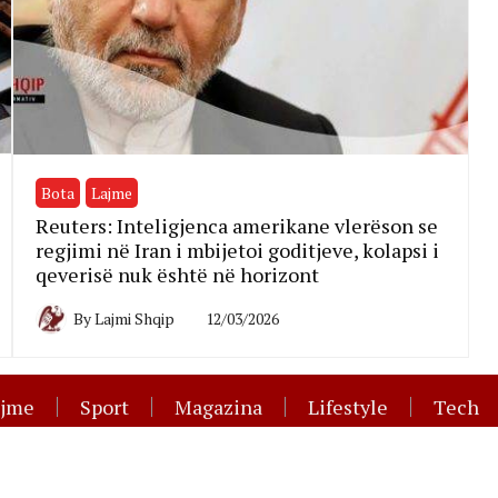
Bota
Lajme
Reuters: Inteligjenca amerikane vlerëson se
regjimi në Iran i mbijetoi goditjeve, kolapsi i
qeverisë nuk është në horizont
By
Lajmi Shqip
12/03/2026
ajme
Sport
Magazina
Lifestyle
Tech
ha të drejtat janë të rezervuara © 2012 - 2023 Portali La