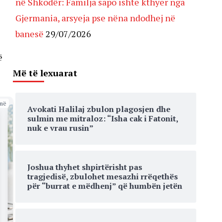
në Shkodër: Familja sapo ishte kthyer nga
Gjermania, arsyeja pse nëna ndodhej në
banesë
29/07/2026
ë
Më të lexuarat
më
Avokati Halilaj zbulon plagosjen dhe
sulmin me mitraloz: “Isha cak i Fatonit,
nuk e vrau rusin”
Joshua thyhet shpirtërisht pas
tragjedisë, zbulohet mesazhi rrëqethës
për “burrat e mëdhenj” që humbën jetën