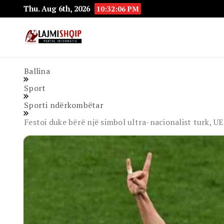
Thu. Aug 6th, 2026
10:32:07 PM
Lajmishqip.net
Lajmishqip
Ballina
Sport
Sporti ndërkombëtar
Festoi duke bërë një simbol ultra-nacionalist turk, 