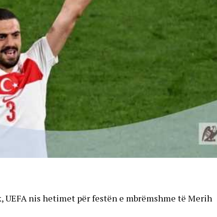
urk, UEFA nis hetimet për festën e mbrëmshme të Merih