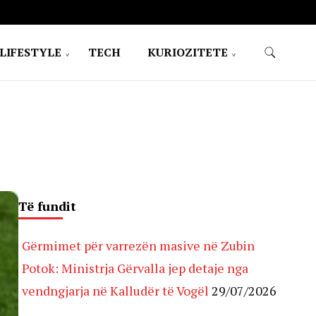
LIFESTYLE
TECH
KURIOZITETE
Të fundit
Gërmimet për varrezën masive në Zubin
Potok: Ministrja Gërvalla jep detaje nga
vendngjarja në Kalludër të Vogël
29/07/2026