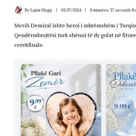
By
Lajmi Shqip
03/07/2024
0 minutes, 37 seconds R
Merih Demiral ishte heroi i mbrëmshëm i Turqis
Qendërmbrojtësi turk shënoi të dy golat në fitoren
cerekfinale.