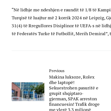
“Në lidhje me ndeshjen e raundit të 1/8 të Kamp
Turqisë të luajtur më 2 korrik 2024 në Leipzig, 
31(4) të Rregullores Disiplinor të UEFA-s në lidh
të Federatës Turke të Futbollit, Merih Demiral”, 
Previous
Makina luksoze, Rolex
dhe laptopë!
Sekuestrohen pasuritë e
grupit shqiptaro-
gjerman, SPAK arreston
financuesin! Trafik droge
me vlerë 3.3 milionë