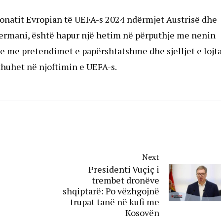
ionatit Evropian të UEFA-s 2024 ndërmjet Austrisë dhe
Gjermani, është hapur një hetim në përputhje me nenin
je me pretendimet e papërshtatshme dhe sjelljet e lojta
thuhet në njoftimin e UEFA-s.
Next
Presidenti Vuçiç i
trembet dronëve
shqiptarë: Po vëzhgojnë
trupat tanë në kufi me
Kosovën