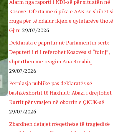
Alarm nga raporti i NDI-së për situatën në
Kosovë: Oferta me 6 pika e AAK-së shihet si
rruga për të ndalur ikjen e qytetarëve thotë
Gjini
29/07/2026
Deklarata e papritur në Parlamentin serb:
Deputeti i ri i referohet Kosovës si “fqinj”,
shpërthen me reagim Ana Brnabiq
29/07/2026
Përplasja publike pas deklaratës së
bashkëshortit të Haxhiut: Abazi i drejtohet
Kurtit për vrasjen në oborrin e QKUK-së
29/07/2026
Zbardhen detajet rrëqethëse të tragjedisë