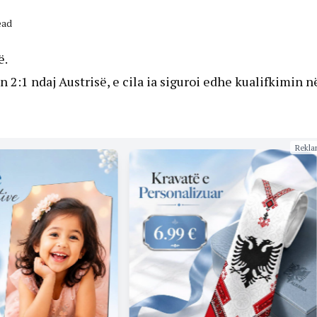
ead
ë.
 2:1 ndaj Austrisë, e cila ia siguroi edhe kualifkimin n
Rekla