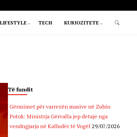
LIFESTYLE
TECH
KURIOZITETE
Të fundit
Gërmimet për varrezën masive në Zubin
Potok: Ministrja Gërvalla jep detaje nga
vendngjarja në Kalludër të Vogël
29/07/2026