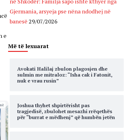
në Shkodër: Familja sapo ishte kthyer nga
Gjermania, arsyeja pse nëna ndodhej në
ncë
banesë
29/07/2026
n e
Më të lexuarat
Avokati Halilaj zbulon plagosjen dhe
sulmin me mitraloz: “Isha cak i Fatonit,
nuk e vrau rusin”
Joshua thyhet shpirtërisht pas
më
tragjedisë, zbulohet mesazhi rrëqethës
për “burrat e mëdhenj” që humbën jetën