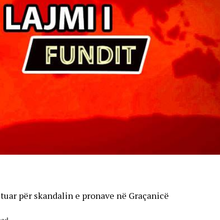
estuar për skandalin e pronave në Graçanicë
ead