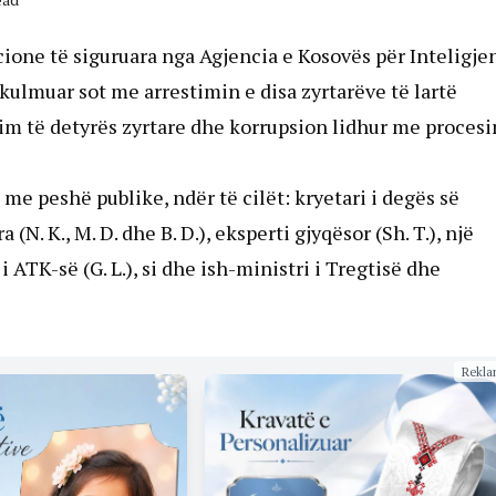
acione të siguruara nga Agjencia e Kosovës për Inteligje
kulmuar sot me arrestimin e disa zyrtarëve të lartë
im të detyrës zyrtare dhe korrupsion lidhur me procesi
me peshë publike, ndër të cilët: kryetari i degës së
(N. K., M. D. dhe B. D.), eksperti gjyqësor (Sh. T.), një
 ATK-së (G. L.), si dhe ish-ministri i Tregtisë dhe
Rekla