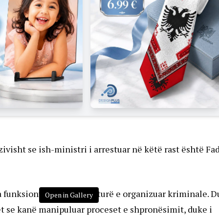
visht se ish-ministri i arrestuar në këtë rast është Fad
 funksionuar si një strukturë e organizuar kriminale. 
Open in Gallery
het se kanë manipuluar proceset e shpronësimit, duke i