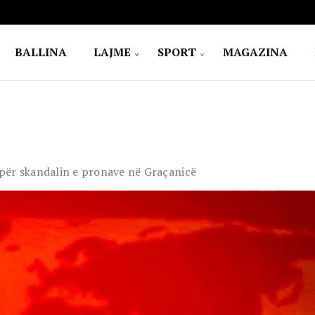
BALLINA
LAJME
SPORT
MAGAZINA
r për skandalin e pronave në Graçanicë