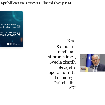
publikës së Kosovës. /lajmishqip.net
Next
Skandali i
madh me
shpronësimet,
Sveçla zbardh
detajet e
operacionit të
koduar nga
Policia dhe
AKI