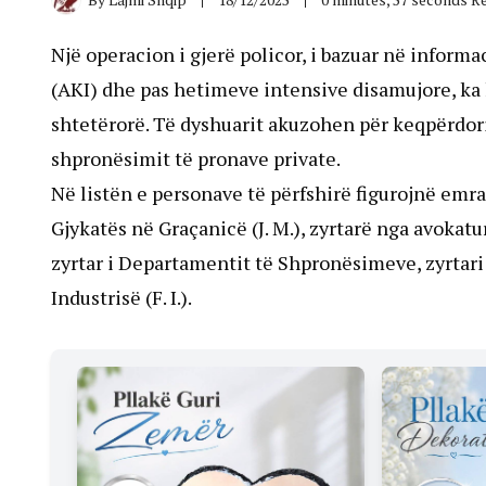
Një operacion i gjerë policor, i bazuar në inform
(AKI) dhe pas hetimeve intensive disamujore, ka 
shtetërorë. Të dyshuarit akuzohen për keqpërdor
shpronësimit të pronave private.
Në listën e personave të përfshirë figurojnë emra 
Gjykatës në Graçanicë (J. M.), zyrtarë nga avokatura 
zyrtar i Departamentit të Shpronësimeve, zyrtari i
Industrisë (F. I.).