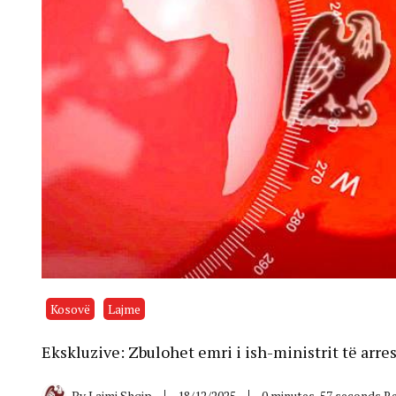
Kosovë
Lajme
Ekskluzive: Zbulohet emri i ish-ministrit të arr
By
Lajmi Shqip
18/12/2025
0 minutes, 57 seconds R