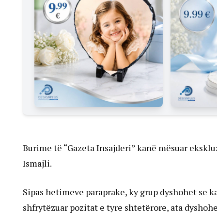
Burime të “Gazeta Insajderi” kanë mësuar ekskluzi
Ismajli.
Sipas hetimeve paraprake, ky grup dyshohet se ka
shfrytëzuar pozitat e tyre shtetërore, ata dysho