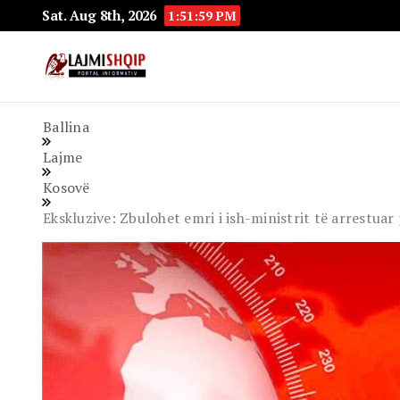
Sat. Aug 8th, 2026
1:52:00 PM
Lajmishqip.net
Lajmishqip
Ballina
Lajme
Kosovë
Ekskluzive: Zbulohet emri i ish-ministrit të arrestua