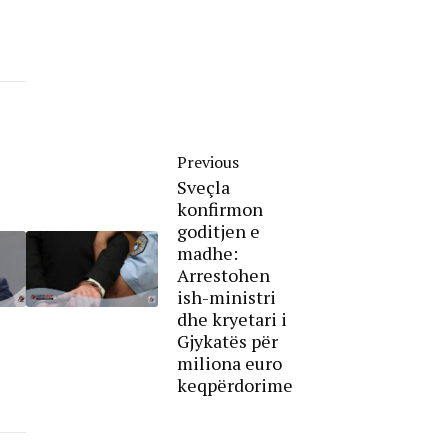
Previous
Sveçla
konfirmon
goditjen e
madhe:
Arrestohen
ish-ministri
dhe kryetari i
Gjykatës për
miliona euro
keqpërdorime