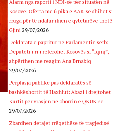
Alarm nga raporti i NDI-së për situatën në
Kosovë: Oferta me 6 pika e AAK-së shihet si
rruga për të ndalur ikjen e qytetarëve thotë
Gjini
29/07/2026
Deklarata e papritur në Parlamentin serb:
Deputeti i ri i referohet Kosovës si “fqinj”,
shpërthen me reagim Ana Brnabiq
29/07/2026
Përplasja publike pas deklaratës së
bashkëshortit të Haxhiut: Abazi i drejtohet
Kurtit për vrasjen në oborrin e QKUK-së
29/07/2026
Zbardhen detajet rrëqethëse të tragjedisë