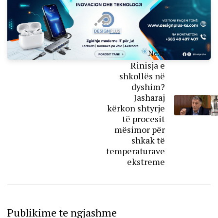
Next
Rinisja e
shkollës në
dyshim?
Jasharaj
kërkon shtyrje
të procesit
mësimor për
shkak të
temperaturave
ekstreme
Publikime te ngjashme