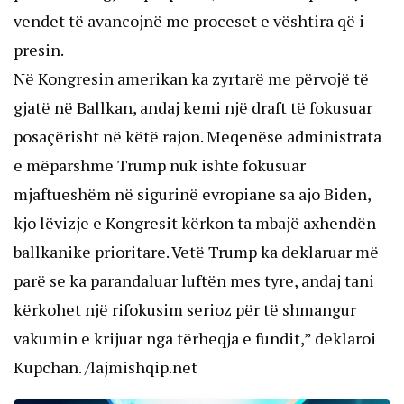
vendet të avancojnë me proceset e vështira që i
presin.
Në Kongresin amerikan ka zyrtarë me përvojë të
gjatë në Ballkan, andaj kemi një draft të fokusuar
posaçërisht në këtë rajon. Meqenëse administrata
e mëparshme Trump nuk ishte fokusuar
mjaftueshëm në sigurinë evropiane sa ajo Biden,
kjo lëvizje e Kongresit kërkon ta mbajë axhendën
ballkanike prioritare. Vetë Trump ka deklaruar më
parë se ka parandaluar luftën mes tyre, andaj tani
kërkohet një rifokusim serioz për të shmangur
vakumin e krijuar nga tërheqja e fundit,” deklaroi
Kupchan. /lajmishqip.net