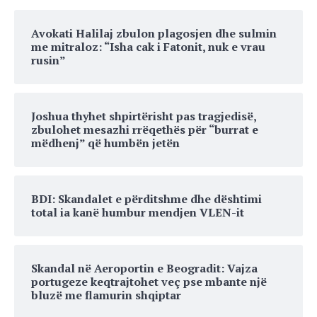
Avokati Halilaj zbulon plagosjen dhe sulmin
me mitraloz: “Isha cak i Fatonit, nuk e vrau
rusin”
Joshua thyhet shpirtërisht pas tragjedisë,
zbulohet mesazhi rrëqethës për “burrat e
mëdhenj” që humbën jetën
BDI: Skandalet e përditshme dhe dështimi
total ia kanë humbur mendjen VLEN-it
Skandal në Aeroportin e Beogradit: Vajza
portugeze keqtrajtohet veç pse mbante një
bluzë me flamurin shqiptar