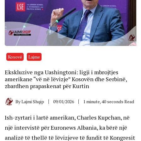
Kosovë
Lajme
Ekskluzive nga Uashingtoni: ligji i mbrojtjes
amerikane “vë në lëvizje” Kosovën dhe Serbinë,
zbardhen prapaskenat për Kurtin
By
Lajmi Shqip
09/01/2026
1 minute, 40 seconds Read
Ish-zyrtari i lartë amerikan, Charles Kupchan, në
një intervistë për Euronews Albania, ka bërë një
analizë të thellë të lëvizjeve të fundit të Kongresit