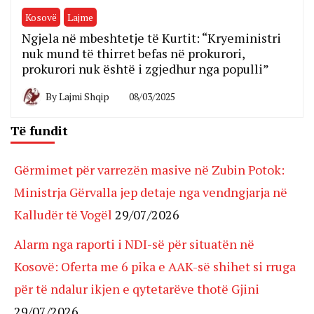
Kosovë
Lajme
Ngjela në mbeshtetje të Kurtit: “Kryeministri
nuk mund të thirret befas në prokurori,
prokurori nuk është i zgjedhur nga populli”
By
Lajmi Shqip
08/03/2025
Të fundit
Gërmimet për varrezën masive në Zubin Potok:
Ministrja Gërvalla jep detaje nga vendngjarja në
Kalludër të Vogël
29/07/2026
Alarm nga raporti i NDI-së për situatën në
Kosovë: Oferta me 6 pika e AAK-së shihet si rruga
për të ndalur ikjen e qytetarëve thotë Gjini
29/07/2026