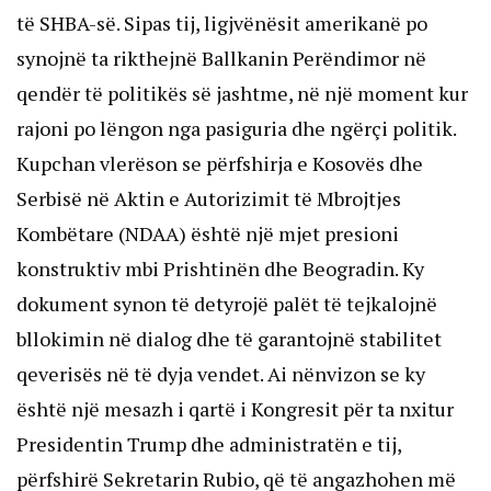
të SHBA-së. Sipas tij, ligjvënësit amerikanë po
synojnë ta rikthejnë Ballkanin Perëndimor në
qendër të politikës së jashtme, në një moment kur
rajoni po lëngon nga pasiguria dhe ngërçi politik.
Kupchan vlerëson se përfshirja e Kosovës dhe
Serbisë në Aktin e Autorizimit të Mbrojtjes
Kombëtare (NDAA) është një mjet presioni
konstruktiv mbi Prishtinën dhe Beogradin. Ky
dokument synon të detyrojë palët të tejkalojnë
bllokimin në dialog dhe të garantojnë stabilitet
qeverisës në të dyja vendet. Ai nënvizon se ky
është një mesazh i qartë i Kongresit për ta nxitur
Presidentin Trump dhe administratën e tij,
përfshirë Sekretarin Rubio, që të angazhohen më