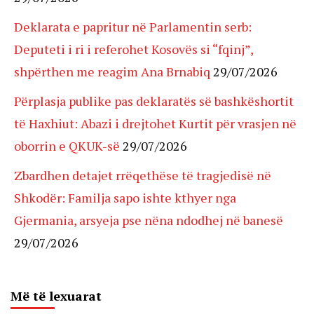
Deklarata e papritur në Parlamentin serb:
Deputeti i ri i referohet Kosovës si “fqinj”,
shpërthen me reagim Ana Brnabiq
29/07/2026
Përplasja publike pas deklaratës së bashkëshortit
të Haxhiut: Abazi i drejtohet Kurtit për vrasjen në
oborrin e QKUK-së
29/07/2026
Zbardhen detajet rrëqethëse të tragjedisë në
Shkodër: Familja sapo ishte kthyer nga
Gjermania, arsyeja pse nëna ndodhej në banesë
29/07/2026
Më të lexuarat