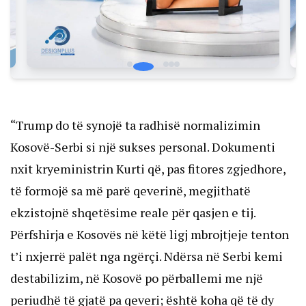
“Trump do të synojë ta radhisë normalizimin
Kosovë-Serbi si një sukses personal. Dokumenti
nxit kryeministrin Kurti që, pas fitores zgjedhore,
të formojë sa më parë qeverinë, megjithatë
ekzistojnë shqetësime reale për qasjen e tij.
Përfshirja e Kosovës në këtë ligj mbrojtjeje tenton
t’i nxjerrë palët nga ngërçi. Ndërsa në Serbi kemi
destabilizim, në Kosovë po përballemi me një
periudhë të gjatë pa qeveri; është koha që të dy