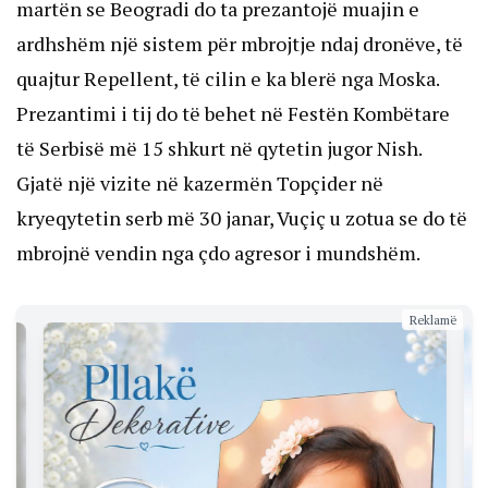
martën se Beogradi do ta prezantojë muajin e
ardhshëm një sistem për mbrojtje ndaj dronëve, të
quajtur Repellent, të cilin e ka blerë nga Moska.
Prezantimi i tij do të behet në Festën Kombëtare
të Serbisë më 15 shkurt në qytetin jugor Nish.
Gjatë një vizite në kazermën Topçider në
kryeqytetin serb më 30 janar, Vuçiç u zotua se do të
mbrojnë vendin nga çdo agresor i mundshëm.
Reklamë