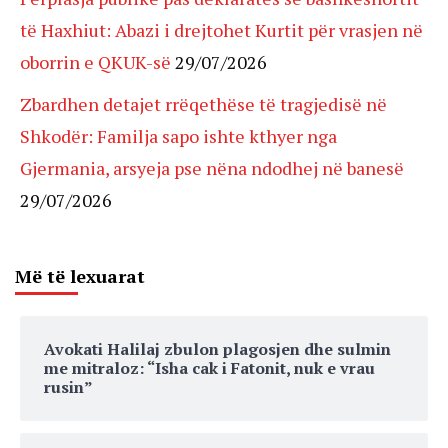
të Haxhiut: Abazi i drejtohet Kurtit për vrasjen në
oborrin e QKUK-së
29/07/2026
Zbardhen detajet rrëqethëse të tragjedisë në
Shkodër: Familja sapo ishte kthyer nga
Gjermania, arsyeja pse nëna ndodhej në banesë
29/07/2026
Më të lexuarat
Avokati Halilaj zbulon plagosjen dhe sulmin
me mitraloz: “Isha cak i Fatonit, nuk e vrau
rusin”