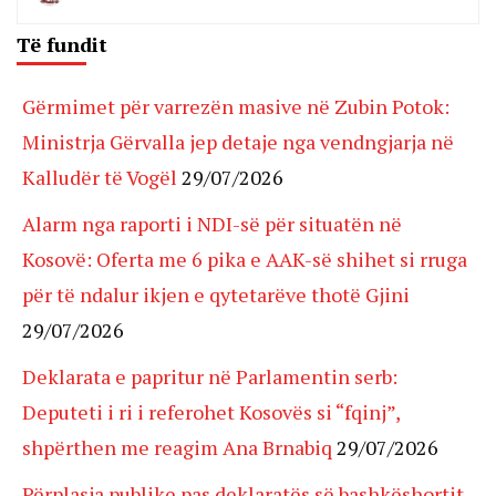
Të fundit
Gërmimet për varrezën masive në Zubin Potok:
Ministrja Gërvalla jep detaje nga vendngjarja në
Kalludër të Vogël
29/07/2026
Alarm nga raporti i NDI-së për situatën në
Kosovë: Oferta me 6 pika e AAK-së shihet si rruga
për të ndalur ikjen e qytetarëve thotë Gjini
29/07/2026
Deklarata e papritur në Parlamentin serb:
Deputeti i ri i referohet Kosovës si “fqinj”,
shpërthen me reagim Ana Brnabiq
29/07/2026
Përplasja publike pas deklaratës së bashkëshortit