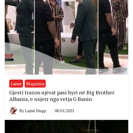
Lajme
Magazina
Gjesti trazon ujërat pasi hyri në Big Brother
Albania, e nxjerr nga vetja G Banin
By
Lajmi Shqip
08/01/2025