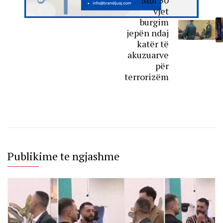
Mbi 30
vjet
burgim
jepën ndaj
katër të
akuzuarve
për
terrorizëm
Publikime te ngjashme