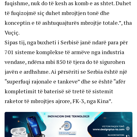
fuqishme, nuk do të kesh as komb e as shtet. Duhet
të fuqizojmë siç duhet mbrojtjen tonë dhe
konceptin e të ashtuquajturës mbrojtje totale.”, tha
Vuçiç.
Sipas tij, nga buxheti i Serbisë janë ndarë para për
701 sisteme komplekse të armëve nga industria
vendase, ndërsa mbi 850 të tjera do të sigurohen
javën e ardhshme. Ai përsëriti se Serbia është një
“superfuqi rajonale e tankeve” dhe se është “afër
kompletimit të baterisë së tretë të sistemit
raketor të mbrojtjes ajrore, FK-3, nga Kina”.