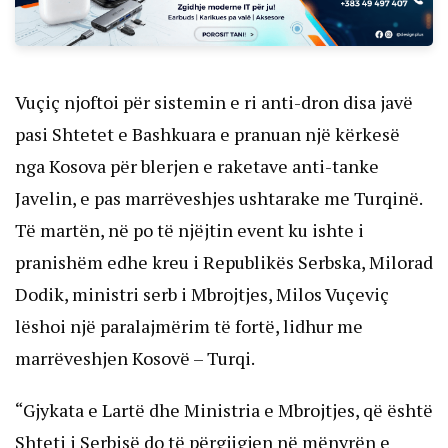
Vuçiç njoftoi për sistemin e ri anti-dron disa javë
pasi Shtetet e Bashkuara e pranuan një kërkesë
nga Kosova për blerjen e raketave anti-tanke
Javelin, e pas marrëveshjes ushtarake me Turqinë.
Të martën, në po të njëjtin event ku ishte i
pranishëm edhe kreu i Republikës Serbska, Milorad
Dodik, ministri serb i Mbrojtjes, Milos Vuçeviç
lëshoi një paralajmërim të fortë, lidhur me
marrëveshjen Kosovë – Turqi.
“Gjykata e Lartë dhe Ministria e Mbrojtjes, që është
Shteti i Serbisë do të përgjigjen në mënyrën e