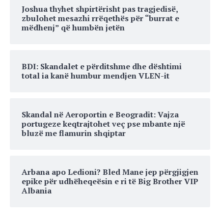
Joshua thyhet shpirtërisht pas tragjedisë,
zbulohet mesazhi rrëqethës për “burrat e
mëdhenj” që humbën jetën
BDI: Skandalet e përditshme dhe dështimi
total ia kanë humbur mendjen VLEN-it
Skandal në Aeroportin e Beogradit: Vajza
portugeze keqtrajtohet veç pse mbante një
bluzë me flamurin shqiptar
Arbana apo Ledioni? Bled Mane jep përgjigjen
epike për udhëheqeësin e ri të Big Brother VIP
Albania