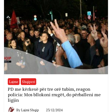
Lajme
Shqiperi
PD me kërkesë për tre orë tubim, reagon
policia: Mos bllokoni rrugët, do përballeni me
ligjin
By
Lajmi Shqip
23/12/2024