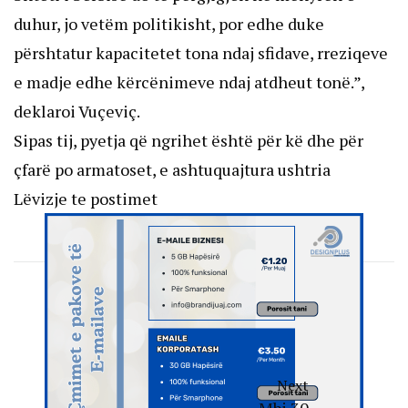
duhur, jo vetëm politikisht, por edhe duke
përshtatur kapacitetet tona ndaj sfidave, rreziqeve
e madje edhe kërcënimeve ndaj atdheut tonë.”,
deklaroi Vuçeviç.
Sipas tij, pyetja që ngrihet është për kë dhe për
çfarë po armatoset, e ashtuquajtura ushtria
Lëvizje te postimet
Next