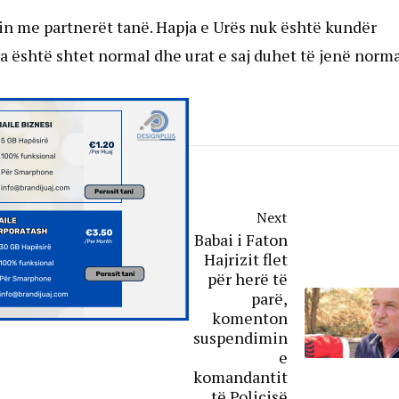
n me partnerët tanë. Hapja e Urës nuk është kundër
a është shtet normal dhe urat e saj duhet të jenë norma
Next
Babai i Faton
Hajrizit flet
për herë të
parë,
komenton
suspendimin
e
komandantit
të Policisë