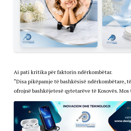
Ai pati kritika për faktorin ndërkombëtar.
“Disa pikëpamje të bashkësisë ndërkombëtare, të d
ofrojnë bashkëjetesë qytetarëve të Kosovës. Mos 