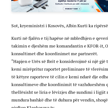
Sot, kryeministri i Kosovës, Albin Kurti ka ripërsë
Kurti në fjalën e tij hapëse në mbledhjen e qever
takimin e djeshëm me komandantin e KFOR-it, Oz
konsultimet dhe koordinimet me partnerët.
“Hapjen e Urës së Ibrit e konsiderojmë si një gjë 
kemi mirëpritur raportet preliminare të vlerësim
të këtyre raporteve të cilin e kemi ndarë dje ed
konsultimeve dhe koordinimit të vazhdueshëm që
thellësisht se liria e lëvizjes dhe sundimi i ligjit
mundura bashkë dhe të duhura për vendin, shoqëri
njofton Klankosova.tv.