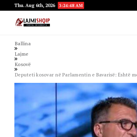
Thu. Aug 6th, 2026
3:24:49 AM
Lajmishqip.net
Lajmishqip
Ballina
Lajme
Kosovë
Deputeti kosovar në Parlamentin e Bavarisë: Është mo