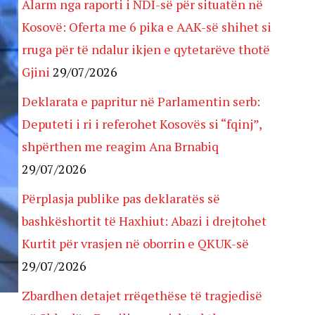
Alarm nga raporti i NDI-së për situatën në
Kosovë: Oferta me 6 pika e AAK-së shihet si
rruga për të ndalur ikjen e qytetarëve thotë
Gjini
29/07/2026
Deklarata e papritur në Parlamentin serb:
Deputeti i ri i referohet Kosovës si “fqinj”,
shpërthen me reagim Ana Brnabiq
29/07/2026
Përplasja publike pas deklaratës së
bashkëshortit të Haxhiut: Abazi i drejtohet
Kurtit për vrasjen në oborrin e QKUK-së
29/07/2026
Zbardhen detajet rrëqethëse të tragjedisë