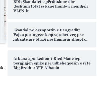
BDI: Skandalet e përditshme dhe
dështimi total ia kanë humbur mendjen
VLEN-it
Skandal në Aeroportin e Beogradit:
Vajza portugeze keqtrajtohet veç pse
mbante një bluzë me flamurin shqiptar
Arbana apo Ledioni? Bled Mane jep
përgjigjen epike për udhëheqeësin e ri të
k i
Big Brother VIP Albania