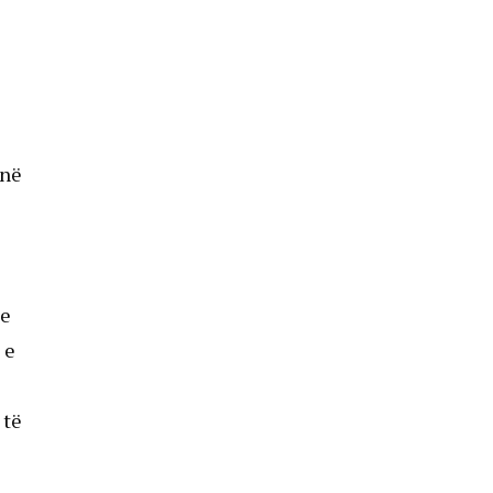
 në
se
 e
 të