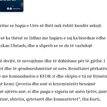
ritur se hapja e Urës së Ibrit nuk është kundër askujt.
isë ka thënë se lidhur me hapjen e saj ka biseduar edhe
kan Ulutash, dhe u shpreh se se do të vazhdojë
të drejtë, të nevojshme dhe të dobishme për të gjithë. I
it dhe të qëndrueshmërisë së urës. Rezultatet përkatë
he me komandantin e KFOR-it dhe ekipin e tij në frymën
 kemi. Qeveria dhe unë si kryeministër besojmë
 në njërën anë, si dhe paqja e siguria në anën tjetër, janë
në, shtetin, qytetarët dhe komunitetet”, tha Kurti,