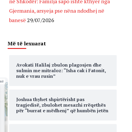
në Shkodër: Familja sapo ishte kthyer nga
Gjermania, arsyeja pse nëna ndodhej në
banesë
29/07/2026
Më të lexuarat
Avokati Halilaj zbulon plagosjen dhe
sulmin me mitraloz: “Isha cak i Fatonit,
nuk e vrau rusin”
më
Joshua thyhet shpirtërisht pas
tragjedisë, zbulohet mesazhi rrëqethës
për “burrat e mëdhenj” që humbën jetën