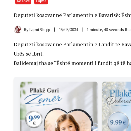
Kosovë
Lajme
Deputeti kosovar në Parlamentin e Bavarisë: Ësht
By
Lajmi Shqip
15/08/2024
1 minute, 40 seconds Re
Deputeti kosovar në Parlamentin e Landit të Bavar
Urës së Ibrit.
Balidemaj tha se “Është momenti i fundit që të hap