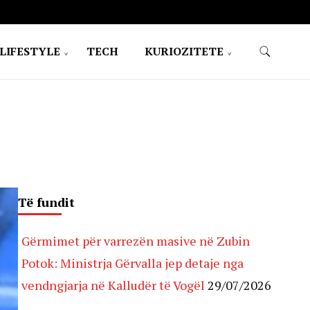
LIFESTYLE
TECH
KURIOZITETE
Të fundit
Gërmimet për varrezën masive në Zubin
Potok: Ministrja Gërvalla jep detaje nga
vendngjarja në Kalludër të Vogël
29/07/2026