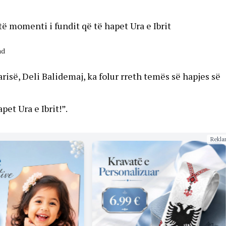
ë momenti i fundit që të hapet Ura e Ibrit
ad
isë, Deli Balidemaj, ka folur rreth temës së hapjes së
et Ura e Ibrit!”.
Rekla