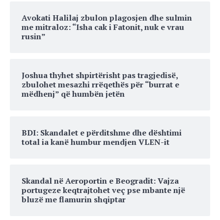
Avokati Halilaj zbulon plagosjen dhe sulmin
me mitraloz: “Isha cak i Fatonit, nuk e vrau
rusin”
Joshua thyhet shpirtërisht pas tragjedisë,
zbulohet mesazhi rrëqethës për “burrat e
mëdhenj” që humbën jetën
BDI: Skandalet e përditshme dhe dështimi
total ia kanë humbur mendjen VLEN-it
Skandal në Aeroportin e Beogradit: Vajza
portugeze keqtrajtohet veç pse mbante një
bluzë me flamurin shqiptar