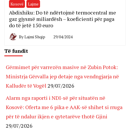
Kosovë
Lajme
Abdixhiku: Do të ndërtojmë termocentral me
gaz gjysmë miliardësh – koeficienti për paga
do të jetë 150 euro
By
Lajmi Shqip
29/04/2024
Të fundit
Gërmimet për varrezën masive në Zubin Potok:
Ministrja Gërvalla jep detaje nga vendngjarja në
Kalludër të Vogël
29/07/2026
Alarm nga raporti i NDI-së për situatën në
Kosovë: Oferta me 6 pika e AAK-së shihet si rruga
për të ndalur ikjen e qytetarëve thotë Gjini
29/07/2026