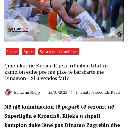
Lajme
Sport
Sporti ndërkombëtar
Çmenduri në Kroaci! Rijeka rrëmben titullin
kampion edhe pse me pikë të barabarta me
Dinamon – Si u vendos fati?
By
Lajmi Shqip
25/05/2025
1 minute, 9 seconds Read
Në një kulminacion të paparë të sezonit në
Superligën e Kroacisë, Rijeka u shpall
kampion duke lënë pas Dinamo Zagrebin dhe