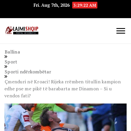
Fri. Aug 7th, 2026
3:29:23 AM
Lajmishqip.net
Lajmishqip
Ballina
Sport
Sporti ndërkombëtar
Çmenduri në Kroaci! Rijeka rrëmben titullin kampion
edhe pse me pikë të barabarta me Dinamon – Si u
vendos fati?