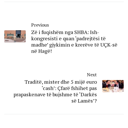
Previous
Zë i fuqishëm nga SHBA: Ish-
kongresisti e quan ‘padrejtësi të
madhe’ gjykimin e krerëve të UÇK-së
në Hagë!
Next
Traditë, mister dhe 5 mijë euro
‘cash’: Çfarë fshihet pas
prapaskenave të bujshme të ‘Darkës
së Lamës’?