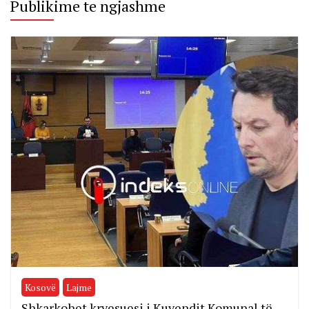
Publikime te ngjashme
Kosovë
Lajme
Shkarkohet kryesuesi i Kuvendit Komunal të