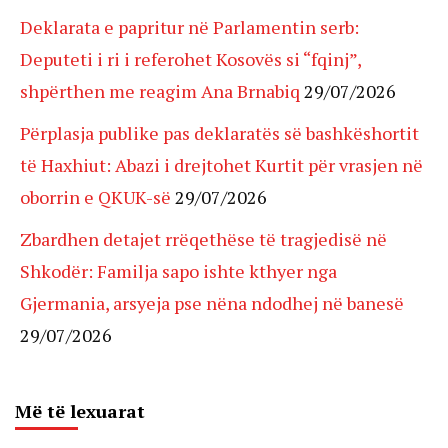
Deklarata e papritur në Parlamentin serb:
Deputeti i ri i referohet Kosovës si “fqinj”,
shpërthen me reagim Ana Brnabiq
29/07/2026
Përplasja publike pas deklaratës së bashkëshortit
të Haxhiut: Abazi i drejtohet Kurtit për vrasjen në
oborrin e QKUK-së
29/07/2026
Zbardhen detajet rrëqethëse të tragjedisë në
Shkodër: Familja sapo ishte kthyer nga
Gjermania, arsyeja pse nëna ndodhej në banesë
29/07/2026
Më të lexuarat