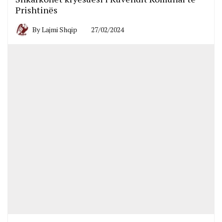
Prishtinës
By
Lajmi Shqip
27/02/2024