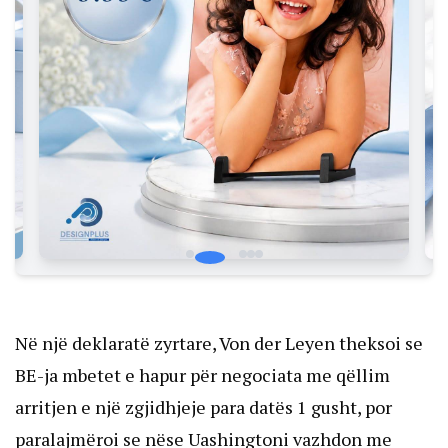
Në një deklaratë zyrtare, Von der Leyen theksoi se
BE-ja mbetet e hapur për negociata me qëllim
arritjen e një zgjidhjeje para datës 1 gusht, por
paralajmëroi se nëse Uashingtoni vazhdon me