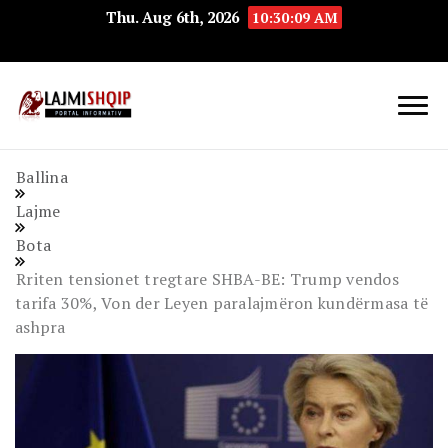
Thu. Aug 6th, 2026
10:30:10 AM
Lajmishqip.net
Lajmishqip
Ballina
Lajme
Bota
Rriten tensionet tregtare SHBA-BE: Trump vendos
tarifa 30%, Von der Leyen paralajmëron kundërmasa të
ashpra