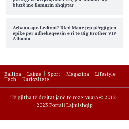
bluzë me flamurin shqiptar
Arbana apo Ledioni? Bled Mane jep përgjigjen
epike për udhëheqeësin e ri të Big Brother VIP
Albania
Ballina
Lajme
Sport
Magazina
Lifestyle
Tech
Kuriozitete
Të gjitha të drejtat janë të rezervuara © 2012 -
2023 Portali Lajmishqip