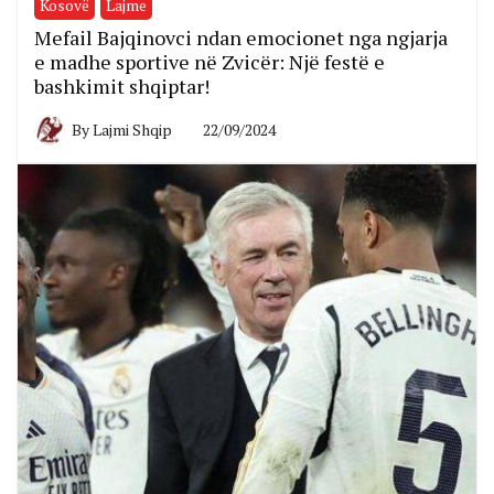
Kosovë
Lajme
Mefail Bajqinovci ndan emocionet nga ngjarja
e madhe sportive në Zvicër: Një festë e
bashkimit shqiptar!
By
Lajmi Shqip
22/09/2024