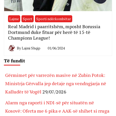
Lajme
Sport
Sporti ndërkombëtar
Real Madrid i paarritshëm, mposht Borussia
Dortmund duke fituar për herë të 15-të
Champions League!
By
Lajmi Shqip
01/06/2024
Të fundit
Gërmimet për varrezën masive në Zubin Potok:
Ministrja Gërvalla jep detaje nga vendngjarja në
Kalludër të Vogël
29/07/2026
Alarm nga raporti i NDI-së për situatën në
Kosovë: Oferta me 6 pika e AAK-së shihet si rruga