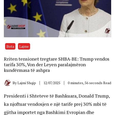
Bota
Lajme
Rriten tensionet tregtare SHBA-BE: Trump vendos
tarifa 30%, Von der Leyen paralajmëron
kundërmasa të ashpra
By
Lajmi Shqip
12/07/2025
0 minutes, 56 seconds Read
Presidenti i Shteteve të Bashkuara, Donald Trump,
ka njoftuar vendosjen e një tarife prej 30% mbi të
gjitha importet nga Bashkimi Evropian dhe