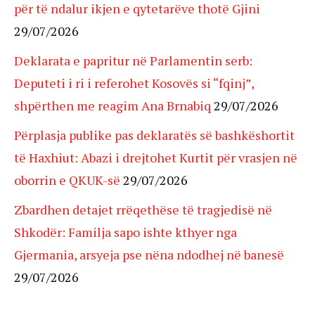
për të ndalur ikjen e qytetarëve thotë Gjini
29/07/2026
Deklarata e papritur në Parlamentin serb:
Deputeti i ri i referohet Kosovës si “fqinj”,
shpërthen me reagim Ana Brnabiq
29/07/2026
Përplasja publike pas deklaratës së bashkëshortit
të Haxhiut: Abazi i drejtohet Kurtit për vrasjen në
oborrin e QKUK-së
29/07/2026
Zbardhen detajet rrëqethëse të tragjedisë në
Shkodër: Familja sapo ishte kthyer nga
Gjermania, arsyeja pse nëna ndodhej në banesë
29/07/2026