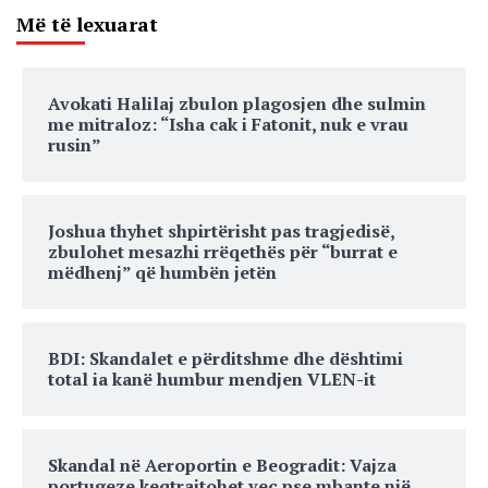
Më të lexuarat
Avokati Halilaj zbulon plagosjen dhe sulmin
me mitraloz: “Isha cak i Fatonit, nuk e vrau
rusin”
Joshua thyhet shpirtërisht pas tragjedisë,
zbulohet mesazhi rrëqethës për “burrat e
mëdhenj” që humbën jetën
BDI: Skandalet e përditshme dhe dështimi
total ia kanë humbur mendjen VLEN-it
Skandal në Aeroportin e Beogradit: Vajza
portugeze keqtrajtohet veç pse mbante një