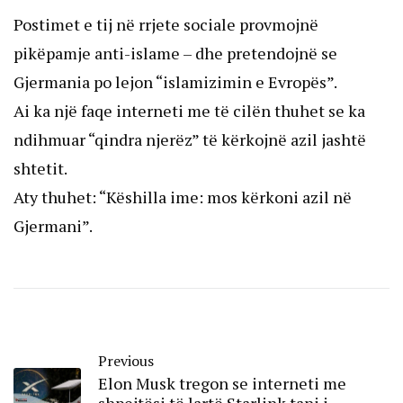
Postimet e tij në rrjete sociale provmojnë
pikëpamje anti-islame – dhe pretendojnë se
Gjermania po lejon “islamizimin e Evropës”.
Ai ka një faqe interneti me të cilën thuhet se ka
ndihmuar “qindra njerëz” të kërkojnë azil jashtë
shtetit.
Aty thuhet: “Këshilla ime: mos kërkoni azil në
Gjermani”.
Previous
Elon Musk tregon se interneti me
shpejtësi të lartë Starlink tani i