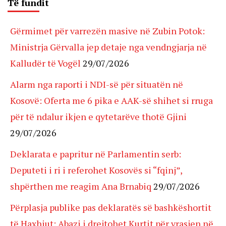
Të fundit
Gërmimet për varrezën masive në Zubin Potok:
Ministrja Gërvalla jep detaje nga vendngjarja në
Kalludër të Vogël
29/07/2026
Alarm nga raporti i NDI-së për situatën në
Kosovë: Oferta me 6 pika e AAK-së shihet si rruga
për të ndalur ikjen e qytetarëve thotë Gjini
29/07/2026
Deklarata e papritur në Parlamentin serb:
Deputeti i ri i referohet Kosovës si “fqinj”,
shpërthen me reagim Ana Brnabiq
29/07/2026
Përplasja publike pas deklaratës së bashkëshortit
të Haxhiut: Abazi i drejtohet Kurtit për vrasjen në