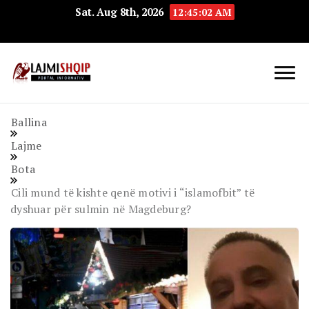
Sat. Aug 8th, 2026
12:45:02 AM
Lajmishqip.net
Lajmishqip
Ballina
Lajme
Bota
Cili mund të kishte qenë motivi i “islamofbit” të
dyshuar për sulmin në Magdeburg?