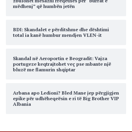
zbulohet mesazhi rrëqethës për “burrat e
mëdhenj” që humbën jetën
BDI: Skandalet e përditshme dhe dështimi
total ia kanë humbur mendjen VLEN-it
Skandal në Aeroportin e Beogradit: Vajza
portugeze keqtrajtohet veç pse mbante një
bluzë me flamurin shqiptar
Arbana apo Ledioni? Bled Mane jep përgjigjen
epike për udhëheqeësin e ri të Big Brother VIP
Albania