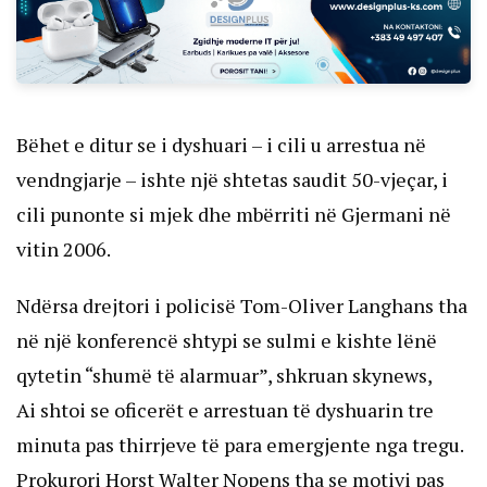
Bëhet e ditur se i dyshuari – i cili u arrestua në
vendngjarje – ishte një shtetas saudit 50-vjeçar, i
cili punonte si mjek dhe mbërriti në Gjermani në
vitin 2006.
Ndërsa drejtori i policisë Tom-Oliver Langhans tha
në një konferencë shtypi se sulmi e kishte lënë
qytetin “shumë të alarmuar”, shkruan skynews,
Ai shtoi se oficerët e arrestuan të dyshuarin tre
minuta pas thirrjeve të para emergjente nga tregu.
Prokurori Horst Walter Nopens tha se motivi pas