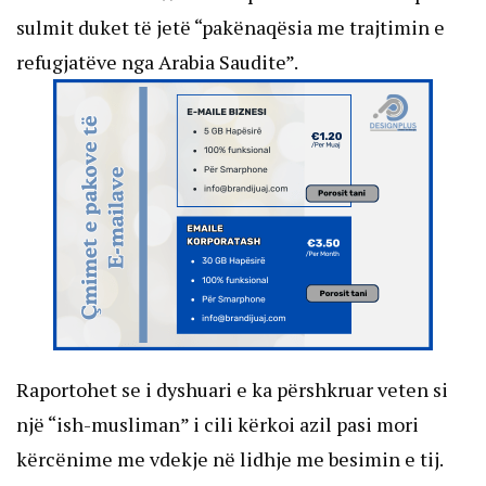
sulmit duket të jetë “pakënaqësia me trajtimin e
refugjatëve nga Arabia Saudite”.
Raportohet se i dyshuari e ka përshkruar veten si
një “ish-musliman” i cili kërkoi azil pasi mori
kërcënime me vdekje në lidhje me besimin e tij.