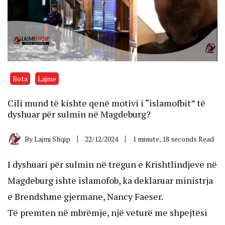
Bota
Lajme
Cili mund të kishte qenë motivi i “islamofbit” të
dyshuar për sulmin në Magdeburg?
By
Lajmi Shqip
22/12/2024
1 minute, 18 seconds Read
I dyshuari për sulmin në tregun e Krishtlindjeve në
Magdeburg ishte islamofob, ka deklaruar ministrja
e Brendshme gjermane, Nancy Faeser.
Të premten në mbrëmje, një veturë me shpejtësi