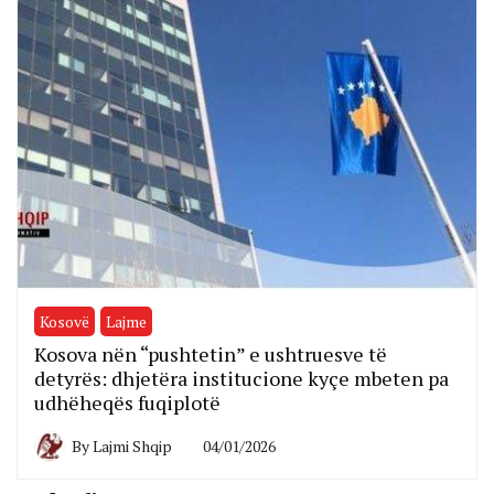
Kosovë
Lajme
Kosova nën “pushtetin” e ushtruesve të
detyrës: dhjetëra institucione kyçe mbeten pa
udhëheqës fuqiplotë
By
Lajmi Shqip
04/01/2026