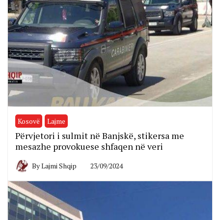
Kosovë
Lajme
Përvjetori i sulmit në Banjskë, stikersa me
mesazhe provokuese shfaqen në veri
By
Lajmi Shqip
23/09/2024