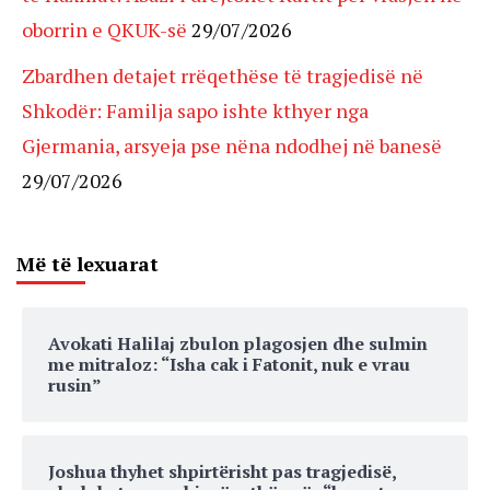
oborrin e QKUK-së
29/07/2026
Zbardhen detajet rrëqethëse të tragjedisë në
Shkodër: Familja sapo ishte kthyer nga
Gjermania, arsyeja pse nëna ndodhej në banesë
29/07/2026
Më të lexuarat
Avokati Halilaj zbulon plagosjen dhe sulmin
me mitraloz: “Isha cak i Fatonit, nuk e vrau
rusin”
Joshua thyhet shpirtërisht pas tragjedisë,