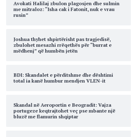
Avokati Halilaj zbulon plagosjen dhe sulmin
me mitraloz: “Isha cak i Fatonit, nuk e vrau
rusin”
Joshua thyhet shpirtërisht pas tragjedisë,
zbulohet mesazhi rrëqethës për “burrat e
mëdhenj” që humbën jetën
BDI: Skandalet e përditshme dhe dështimi
total ia kanë humbur mendjen VLEN-it
Skandal në Aeroportin e Beogradit: Vajza
portugeze keqtrajtohet veç pse mbante një
bluzë me flamurin shqiptar