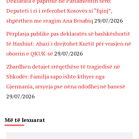
Deklarata e papritur në Parlamentin serb:
Deputeti i ri i referohet Kosovës si “fqinj”,
shpërthen me reagim Ana Brnabiq
29/07/2026
Përplasja publike pas deklaratës së bashkëshortit
të Haxhiut: Abazi i drejtohet Kurtit për vrasjen në
oborrin e QKUK-së
29/07/2026
Zbardhen detajet rrëqethëse të tragjedisë në
Shkodër: Familja sapo ishte kthyer nga
Gjermania, arsyeja pse nëna ndodhej në banesë
29/07/2026
Më të lexuarat