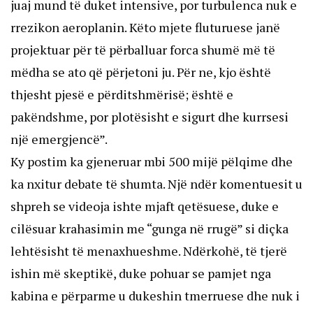
juaj mund të duket intensive, por turbulenca nuk e
rrezikon aeroplanin. Këto mjete fluturuese janë
projektuar për të përballuar forca shumë më të
mëdha se ato që përjetoni ju. Për ne, kjo është
thjesht pjesë e përditshmërisë; është e
pakëndshme, por plotësisht e sigurt dhe kurrsesi
një emergjencë”.
Ky postim ka gjeneruar mbi 500 mijë pëlqime dhe
ka nxitur debate të shumta. Një ndër komentuesit u
shpreh se videoja ishte mjaft qetësuese, duke e
cilësuar krahasimin me “gunga në rrugë” si diçka
lehtësisht të menaxhueshme. Ndërkohë, të tjerë
ishin më skeptikë, duke pohuar se pamjet nga
kabina e përparme u dukeshin tmerruese dhe nuk i