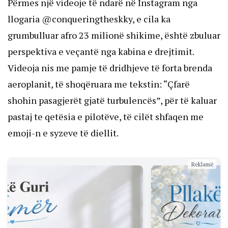
Përmes një videoje të ndarë në Instagram nga
llogaria @conqueringtheskky, e cila ka
grumbulluar afro 23 milionë shikime, është zbuluar
perspektiva e veçantë nga kabina e drejtimit.
Videoja nis me pamje të dridhjeve të forta brenda
aeroplanit, të shoqëruara me tekstin: “Çfarë
shohin pasagjerët gjatë turbulencës”, për të kaluar
pastaj te qetësia e pilotëve, të cilët shfaqen me
emoji-n e syzeve të diellit.
Reklamë