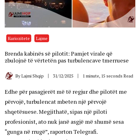
Kuriozitete
Lajme
Brenda kabinës së pilotit: Pamjet virale që
zbulojnë të vërtetën pas turbulencave tmerruese
By
Lajmi Shqip
31/12/2025
1 minute, 15 seconds Read
Edhe për pasagjerët më të regjur dhe pilotët me
përvojë, turbulencat mbeten një përvojë
shqetësuese. Megjithatë, sipas një piloti
profesionist, ato nuk janë asgjë më shumë sesa
“gunga në rrugë”, raporton Telegrafi.