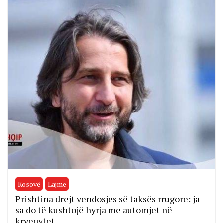
Kosovë
Lajme
Prishtina drejt vendosjes së taksës rrugore: ja
sa do të kushtojë hyrja me automjet në
kryeqytet