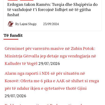
Erdogan takon Ramën: Turqia dhe Shqipëria do
të vazhdojnë t’i forcojnë lidhjet në të gjitha
fushat
By
Lajmi Shqip
23/09/2024
Të fundit
Gërmimet për varrezën masive në Zubin Potok:
Ministrja Gërvalla jep detaje nga vendngjarja në
Kalludër të Vogël
29/07/2026
Alarm nga raporti i NDI-së për situatën në
Kosovë: Oferta me 6 pika e AAK-së shihet si rruga
për të ndalur ikjen e qytetarëve thotë Gjini
29/07/2026