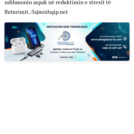
ndihmonin aspak në reduktimin e stresit të
fluturimit. /lajmishqip.net