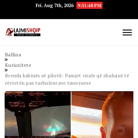
Fri. Aug 7th, 2026
9:31:49 PM
Lajmishqip.net
Lajmishqip
Ballina
Kuriozitete
Brenda kabinës së pilotit: Pamjet virale që zbulojnë të
vërtetën pas turbulencave tmerruese