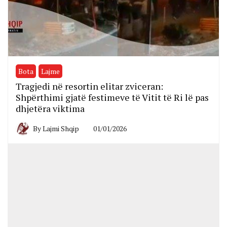
Bota
Lajme
Tragjedi në resortin elitar zviceran:
Shpërthimi gjatë festimeve të Vitit të Ri lë pas
dhjetëra viktima
By
Lajmi Shqip
01/01/2026