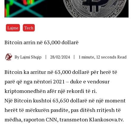
Lajme
Tech
Bitcoin arrin në 63,000 dollarë
By
Lajmi Shqip
28/02/2024
1 minute, 12 seconds Read
Bitcoin ka arritur në 63,000 dollarë për herë të
parë që nga nëntori 2021 – duke e vendosur
kriptomonedhën afër një rekordi të ri.
Një Bitcoin kushtoi 63,650 dollarë në një moment
herët të mërkurën pasdite, pas ditësh rritjesh të
mëdha, raporton CNN, transmeton Klankosova.tv.