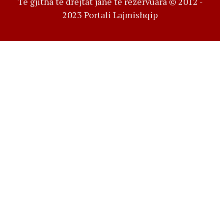
Të gjitha të drejtat janë të rezervuara © 2012 -
2023 Portali Lajmishqip