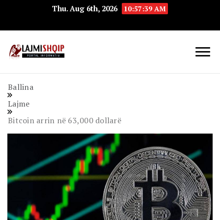
Thu. Aug 6th, 2026
10:57:39 AM
Lajmishqip.net
Lajmishqip
Ballina
Lajme
Bitcoin arrin në 63,000 dollarë