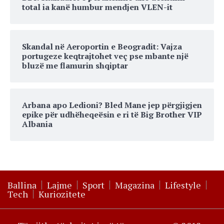
total ia kanë humbur mendjen VLEN-it
Skandal në Aeroportin e Beogradit: Vajza
portugeze keqtrajtohet veç pse mbante një
bluzë me flamurin shqiptar
Arbana apo Ledioni? Bled Mane jep përgjigjen
epike për udhëheqeësin e ri të Big Brother VIP
Albania
Ballina
Lajme
Sport
Magazina
Lifestyle
Tech
Kuriozitete