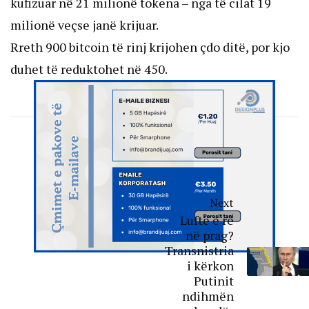
kufizuar në 21 milionë tokena – nga të cilat 19
milionë veçse janë krijuar.
Rreth 900 bitcoin të rinj krijohen çdo ditë, por kjo
duhet të reduktohet në 450.
Next
Luftë e re
në prag?
Transnistria
i kërkon
Putinit
ndihmën