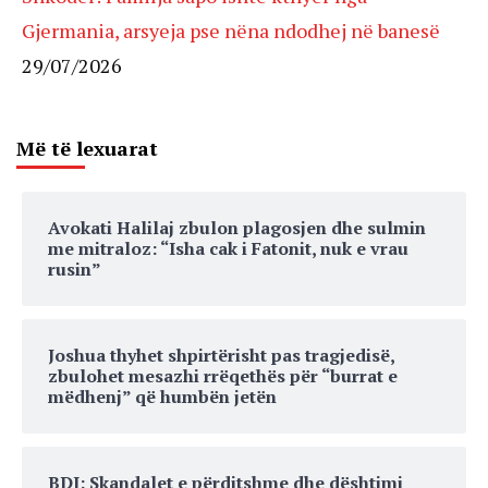
Gjermania, arsyeja pse nëna ndodhej në banesë
29/07/2026
Më të lexuarat
Avokati Halilaj zbulon plagosjen dhe sulmin
me mitraloz: “Isha cak i Fatonit, nuk e vrau
rusin”
Joshua thyhet shpirtërisht pas tragjedisë,
zbulohet mesazhi rrëqethës për “burrat e
mëdhenj” që humbën jetën
BDI: Skandalet e përditshme dhe dështimi