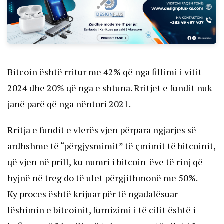
Bitcoin është rritur me 42% që nga fillimi i vitit
2024 dhe 20% që nga e shtuna. Rritjet e fundit nuk
janë parë që nga nëntori 2021.
Rritja e fundit e vlerës vjen përpara ngjarjes së
ardhshme të “përgjysmimit” të çmimit të bitcoinit,
që vjen në prill, ku numri i bitcoin-ëve të rinj që
hyjnë në treg do të ulet përgjithmonë me 50%.
Ky proces është krijuar për të ngadalësuar
lëshimin e bitcoinit, furnizimi i të cilit është i