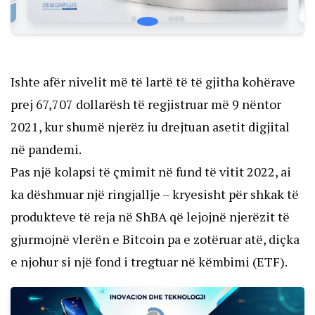
Ishte afër nivelit më të lartë të të gjitha kohërave
prej 67,707 dollarësh të regjistruar më 9 nëntor
2021, kur shumë njerëz iu drejtuan asetit digjital
në pandemi.
Pas një kolapsi të çmimit në fund të vitit 2022, ai
ka dëshmuar një ringjallje – kryesisht për shkak të
produkteve të reja në ShBA që lejojnë njerëzit të
gjurmojnë vlerën e Bitcoin pa e zotëruar atë, diçka
e njohur si një fond i tregtuar në këmbimi (ETF).