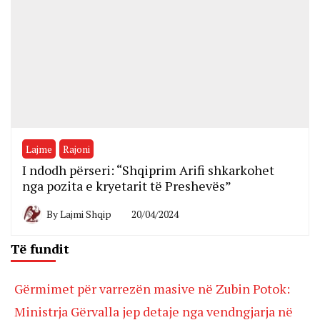
Lajme
Rajoni
I ndodh përseri: “Shqiprim Arifi shkarkohet
nga pozita e kryetarit të Preshevës”
By
Lajmi Shqip
20/04/2024
Të fundit
Gërmimet për varrezën masive në Zubin Potok:
Ministrja Gërvalla jep detaje nga vendngjarja në