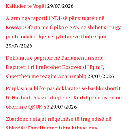
Kalludër të Vogël
29/07/2026
Alarm nga raporti i NDI-së për situatën në
Kosovë: Oferta me 6 pika e AAK-së shihet si rruga
për të ndalur ikjen e qytetarëve thotë Gjini
29/07/2026
Deklarata e papritur në Parlamentin serb:
Deputeti i ri i referohet Kosovës si “fqinj”,
shpërthen me reagim Ana Brnabiq
29/07/2026
Përplasja publike pas deklaratës së bashkëshortit
të Haxhiut: Abazi i drejtohet Kurtit për vrasjen në
oborrin e QKUK-së
29/07/2026
Zbardhen detajet rrëqethëse të tragjedisë në
Shkodër: Familja sapo ishte kthyer nga