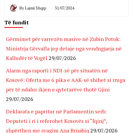
By
Lajmi Shqip
31/07/2024
Të fundit
Gërmimet për varrezën masive në Zubin Potok:
Ministrja Gërvalla jep detaje nga vendngjarja në
Kalludër të Vogël
29/07/2026
Alarm nga raporti i NDI-së për situatën në
Kosovë: Oferta me 6 pika e AAK-së shihet si rruga
për të ndalur ikjen e qytetarëve thotë Gjini
29/07/2026
Deklarata e papritur në Parlamentin serb:
Deputeti i ri i referohet Kosovës si “fqinj”,
shpërthen me reagim Ana Brnabiq
29/07/2026