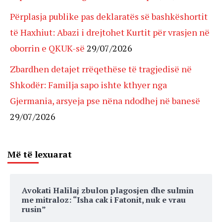
Përplasja publike pas deklaratës së bashkëshortit
të Haxhiut: Abazi i drejtohet Kurtit për vrasjen në
oborrin e QKUK-së
29/07/2026
Zbardhen detajet rrëqethëse të tragjedisë në
Shkodër: Familja sapo ishte kthyer nga
Gjermania, arsyeja pse nëna ndodhej në banesë
29/07/2026
Më të lexuarat
Avokati Halilaj zbulon plagosjen dhe sulmin
me mitraloz: “Isha cak i Fatonit, nuk e vrau
rusin”