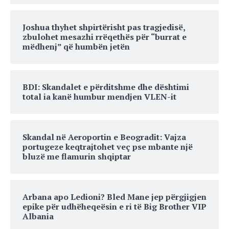
Joshua thyhet shpirtërisht pas tragjedisë,
zbulohet mesazhi rrëqethës për “burrat e
mëdhenj” që humbën jetën
BDI: Skandalet e përditshme dhe dështimi
total ia kanë humbur mendjen VLEN-it
Skandal në Aeroportin e Beogradit: Vajza
portugeze keqtrajtohet veç pse mbante një
bluzë me flamurin shqiptar
Arbana apo Ledioni? Bled Mane jep përgjigjen
epike për udhëheqeësin e ri të Big Brother VIP
Albania