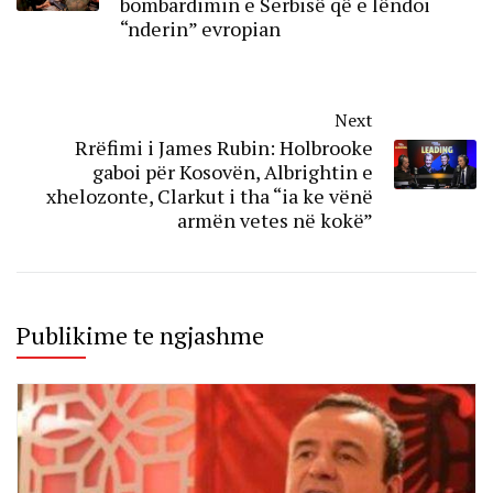
bombardimin e Serbisë që e lëndoi
“nderin” evropian
Next
Rrëfimi i James Rubin: Holbrooke
gaboi për Kosovën, Albrightin e
xhelozonte, Clarkut i tha “ia ke vënë
armën vetes në kokë”
Publikime te ngjashme