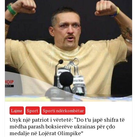
Lajme
Sport
Sporti ndërkombëtar
Usyk një patriot i vërtetë: “Do t’u japë shifra të
mëdha parash boksierëve ukrainas për çdo
medalje në Lojërat Olimpike”