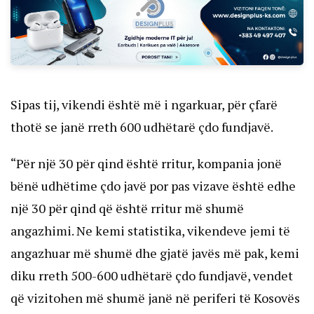
Sipas tij, vikendi është më i ngarkuar, për çfarë
thotë se janë rreth 600 udhëtarë çdo fundjavë.
“Për një 30 për qind është rritur, kompania jonë
bënë udhëtime çdo javë por pas vizave është edhe
një 30 për qind që është rritur më shumë
angazhimi. Ne kemi statistika, vikendeve jemi të
angazhuar më shumë dhe gjatë javës më pak, kemi
diku rreth 500-600 udhëtarë çdo fundjavë, vendet
që vizitohen më shumë janë në periferi të Kosovës