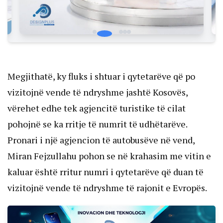
Megjithatë, ky fluks i shtuar i qytetarëve që po
vizitojnë vende të ndryshme jashtë Kosovës,
vërehet edhe tek agjencitë turistike të cilat
pohojnë se ka rritje të numrit të udhëtarëve.
Pronari i një agjencion të autobusëve në vend,
Miran Fejzullahu pohon se në krahasim me vitin e
kaluar është rritur numri i qytetarëve që duan të
vizitojnë vende të ndryshme të rajonit e Evropës.