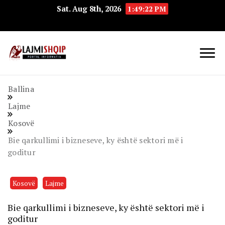
Sat. Aug 8th, 2026
1:49:23 PM
Lajmishqip.net
Lajmishqip
Ballina
Lajme
Kosovë
Bie qarkullimi i bizneseve, ky është sektori më i
goditur
Kosovë
Lajme
Bie qarkullimi i bizneseve, ky është sektori më i
goditur