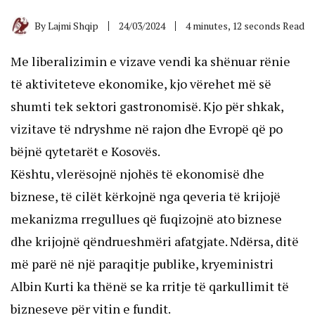
By
Lajmi Shqip
24/03/2024
4 minutes, 12 seconds Read
Me liberalizimin e vizave vendi ka shënuar rënie
të aktiviteteve ekonomike, kjo vërehet më së
shumti tek sektori gastronomisë. Kjo për shkak,
vizitave të ndryshme në rajon dhe Evropë që po
bëjnë qytetarët e Kosovës.
Kështu, vlerësojnë njohës të ekonomisë dhe
biznese, të cilët kërkojnë nga qeveria të krijojë
mekanizma rregullues që fuqizojnë ato biznese
dhe krijojnë qëndrueshmëri afatgjate. Ndërsa, ditë
më parë në një paraqitje publike, kryeministri
Albin Kurti ka thënë se ka rritje të qarkullimit të
bizneseve për vitin e fundit.