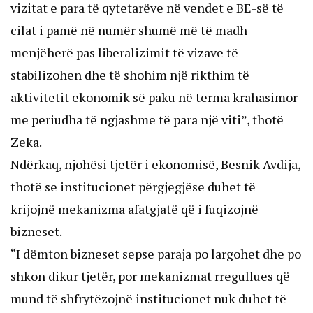
vizitat e para të qytetarëve në vendet e BE-së të
cilat i pamë në numër shumë më të madh
menjëherë pas liberalizimit të vizave të
stabilizohen dhe të shohim një rikthim të
aktivitetit ekonomik së paku në terma krahasimor
me periudha të ngjashme të para një viti”, thotë
Zeka.
Ndërkaq, njohësi tjetër i ekonomisë, Besnik Avdija,
thotë se institucionet përgjegjëse duhet të
krijojnë mekanizma afatgjatë që i fuqizojnë
bizneset.
“I dëmton bizneset sepse paraja po largohet dhe po
shkon dikur tjetër, por mekanizmat rregullues që
mund të shfrytëzojnë institucionet nuk duhet të