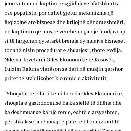
jenë vetëm në kuptim të zgjidhjeve afatshkurtra
ose populiste, por duhet gjetur mekanizma që
fuqizojnë ato biznese dhe krijojnë qëndrueshmëri,
në kuptimin që mos të vërehen nga një fundjavë që
si të largohen qytetarët brenda dy muajve bizneset
tona të nisin procedurat e shuarjes”, thotë Avdija.
Ndërsa, kryetari i Odës Ekonomike të Kosovës,
Lulzim Rafuna vlerëson se deri në muajin qershor
pritet të stabilizohet kjo rënie e aktivitetit.
“Shoqatat të cilat i kemi brenda Odës Ekonomike,
shoqata e gastronomisë na ka sjellë të dhëna dhe
ka dëshmuar se ka një rënie, është e arsyeshme,
për shkak se janë muajt e parë të liberalizimit të
vizave dhe është mundësi që qytetarët e Kosovës