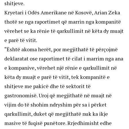
shitjeve.
Kryetari i Odës Amerikane në Kosovë, Arian Zeka
thotë se nga raportimet që marrin nga kompanitë
vërehet se ka rënie të qarkullimit në këta dy muajt
e parë të vitit.
“Është akoma herët, por megjithatë të përçojmë
deklaratat ose raportimet të cilat i marrim nga ana
e kompanive, vërehet një rënie e qarkullimit në
këta dy muajt e parë të vitit, tek kompanitë e
shitjeve me pakicë dhe të sektorit të
gastronomisë. Uroj që megjithatë në muajt në
vijim do të shohim ndryshim për sa i përket
qarkullimit, duket që megjithatë nuk ka ikje
masive të fuqisë punëtore. Rrjedhimisht edhe