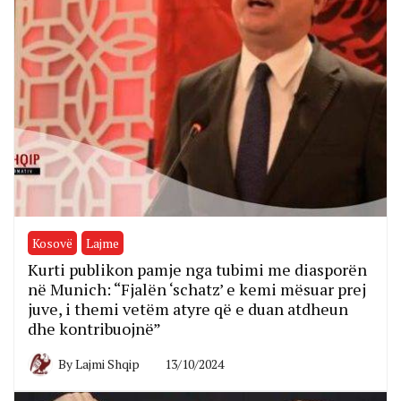
Kosovë
Lajme
Kurti publikon pamje nga tubimi me diasporën
në Munich: “Fjalën ‘schatz’ e kemi mësuar prej
juve, i themi vetëm atyre që e duan atdheun
dhe kontribuojnë”
By
Lajmi Shqip
13/10/2024