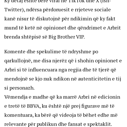
Ky detaj është bërë viral në TikTok dhe X (ish-
Twitter), ndërsa përdoruesit e rrjeteve sociale
kanë nisur të diskutojnë për ndikimin që ky fakt
mund të ketë në opinionet dhe qëndrimet e Arbrit
brenda shtëpisë së Big Brother VIP.
Komente dhe spekulime të ndryshme po
qarkullojnë, me disa njerëz që i shohin opinionet e
Arbri si të influencuara nga regjia dhe të tjerë që
mendojnë se kjo nuk ndikon në autenticitetin e tij
si personazh.
Vëmendja e madhe që ka marrë Arbri në edicionin
e tretë të BBVA, ku është një prej figurave më të
komentuara, ka bërë që videoja të bëhet edhe më
relevante për publikun dhe fansat e spektaklit.