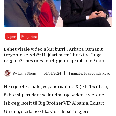
Lajme
Magazina
Bëhet virale videoja kur burri i Arbana Osmanit
tregonte se Arbër Hajdari merr “direktiva” nga
regjia përmes orës inteligjente që mban në dorë
By
Lajmi Shqip
31/01/2024
1 minute, 16 seconds Read
Në rrjetet sociale, veçanërisht në X (Ish-Twitter),
është shpërndarë së fundmi një video e vjetër e
ish-regjisorit të Big Brother VIP Albania, Eduart
Grishaj, e cila po shkakton debat të gjerë.