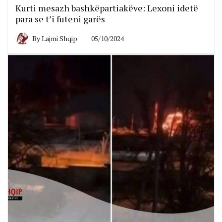
Kurti mesazh bashkëpartiakëve: Lexoni idetë
para se t’i futeni garës
By
Lajmi Shqip
05/10/2024