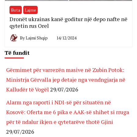
Bota
Lajme
Dronët ukrainas kanë goditur një depo nafte në
qytetin rus Orel
By
Lajmi Shqip
14/12/2024
Të fundit
Gërmimet për varrezën masive në Zubin Potok:
Ministrja Gërvalla jep detaje nga vendngjarja në
Kalludër të Vogël
29/07/2026
Alarm nga raporti i NDI-së për situatën në
Kosovë: Oferta me 6 pika e AAK-së shihet si rruga
për të ndalur ikjen e qytetarëve thotë Gjini
29/07/2026