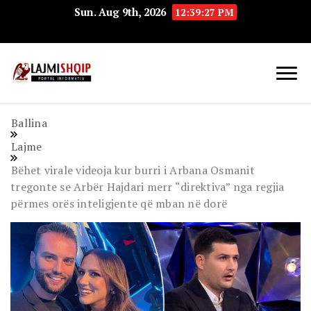
Sun. Aug 9th, 2026
12:39:28 PM
Lajmishqip.net
Lajmishqip
Ballina
Lajme
Bëhet virale videoja kur burri i Arbana Osmanit
tregonte se Arbër Hajdari merr “direktiva” nga regjia
përmes orës inteligjente që mban në dorë