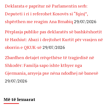
Deklarata e papritur në Parlamentin serb:
Deputeti i ri i referohet Kosovës si “fqinj”,
shpërthen me reagim Ana Brnabiq
29/07/2026
Përplasja publike pas deklaratës së bashkëshortit
të Haxhiut: Abazi i drejtohet Kurtit për vrasjen në
oborrin e QKUK-së
29/07/2026
Zbardhen detajet rrëqethëse të tragjedisë në
Shkodër: Familja sapo ishte kthyer nga
Gjermania, arsyeja pse nëna ndodhej në banesë
29/07/2026
Më të lexuarat