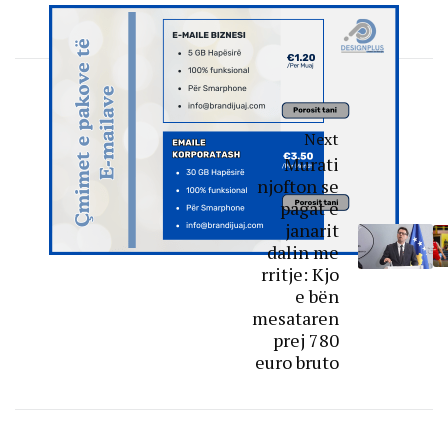
Next
Murati
njofton se
pagat e
janarit
dalin me
rritje: Kjo
e bën
mesataren
prej 780
euro bruto