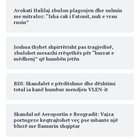
Avokati Halilaj zbulon plagosjen dhe sulmin
me mitraloz: “Isha cak i Fatonit, nuk e vrau
rusin”
Joshua thyhet shpirtërisht pas tragjedisë,
zbulohet mesazhi rrëqethës për “burrat e
mëdhenj” që humbën jetën
BDI: Skandalet e përditshme dhe dështimi
total ia kanë humbur mendjen VLEN-it
Skandal në Aeroportin e Beogradit: Vajza
portugeze keqtrajtohet veç pse mbante një
bluzë me flamurin shqiptar