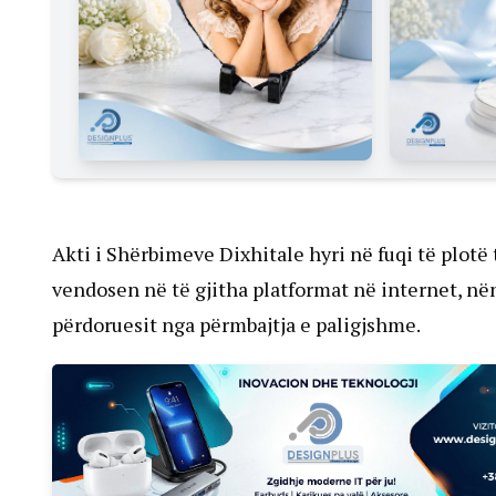
Akti i Shërbimeve Dixhitale hyri në fuqi të plot
vendosen në të gjitha platformat në internet, në
përdoruesit nga përmbajtja e paligjshme.