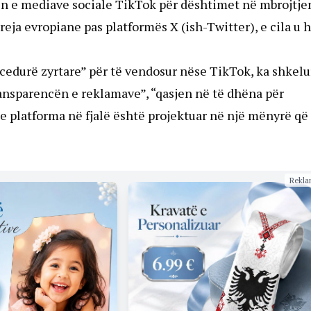
mën e mediave sociale TikTok për dështimet në mbrojtje
të reja evropiane pas platformës X (ish-Twitter), e cila u 
ocedurë zyrtare” për të vendosur nëse TikTok, ka shkelu
ransparencën e reklamave”, “qasjen në të dhëna për
se platforma në fjalë është projektuar në një mënyrë që
Rekla