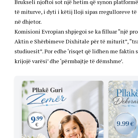
Brukseli njoftoi sot një hetim që synon platfor
të miturve, i dyti i këtij lloji sipas rregulloreve 
në dhjetor.
Komisioni Evropian shpjegoi se ka filluar “një pr
Aktin e Shërbimeve Dixhitale për të miturit”, “t
studiuesit”. Por edhe ‘risqet që lidhen me faktin 
krijojë varësi’ dhe ‘përmbajtje të dëmshme’.