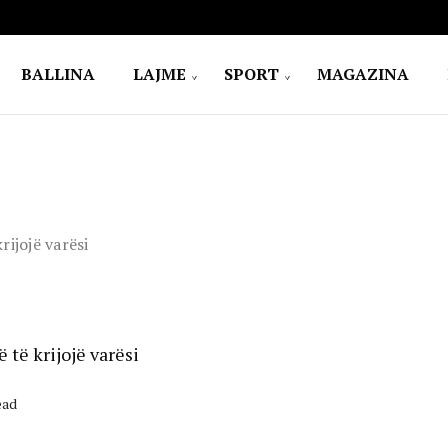
BALLINA
LAJME
SPORT
MAGAZINA
ijojë varësi
të krijojë varësi
ead