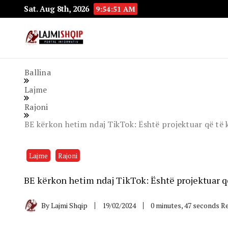
Sat. Aug 8th, 2026
9:54:52 AM
Lajmishqip.net
Lajmishqip
Ballina
Lajme
Rajoni
BE kërkon hetim ndaj TikTok: Është projektuar që të kr
Lajme
Rajoni
BE kërkon hetim ndaj TikTok: Është projektuar që 
By
Lajmi Shqip
19/02/2024
0 minutes, 47 seconds R