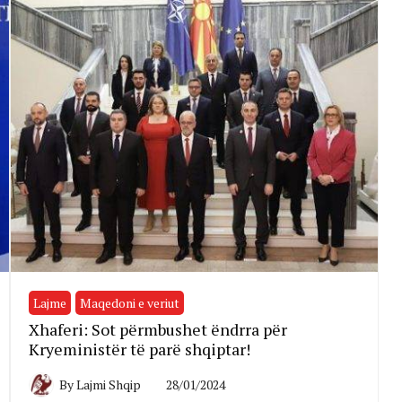
Lajme
Maqedoni e veriut
Xhaferi: Sot përmbushet ëndrra për
Kryeministër të parë shqiptar!
By
Lajmi Shqip
28/01/2024