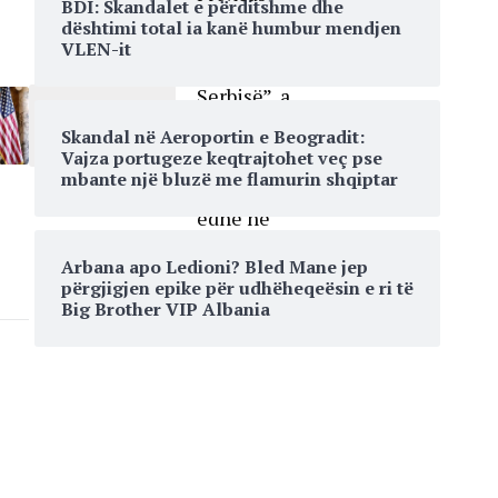
BDI: Skandalet e përditshme dhe
“Të tjerët
dështimi total ia kanë humbur mendjen
vendosin
VLEN-it
për fatin e
Serbisë”, a
po i
Skandal në Aeroportin e Beogradit:
ndryshon
Vajza portugeze keqtrajtohet veç pse
Vuçiq
mbante një bluzë me flamurin shqiptar
qëndrimet
edhe në
raport me
Kosovën?
Arbana apo Ledioni? Bled Mane jep
përgjigjen epike për udhëheqeësin e ri të
Big Brother VIP Albania