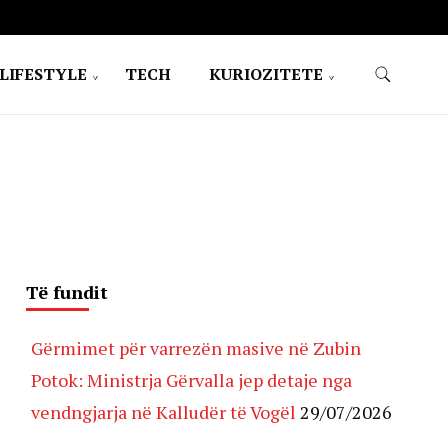
LIFESTYLE
TECH
KURIOZITETE
Të fundit
Gërmimet për varrezën masive në Zubin
Potok: Ministrja Gërvalla jep detaje nga
vendngjarja në Kalludër të Vogël
29/07/2026