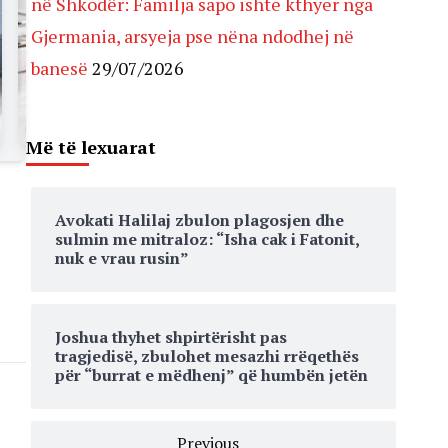
në Shkodër: Familja sapo ishte kthyer nga
Gjermania, arsyeja pse nëna ndodhej në
banesë
29/07/2026
Më të lexuarat
Avokati Halilaj zbulon plagosjen dhe
sulmin me mitraloz: “Isha cak i Fatonit,
nuk e vrau rusin”
Joshua thyhet shpirtërisht pas
tragjedisë, zbulohet mesazhi rrëqethës
për “burrat e mëdhenj” që humbën jetën
Previous