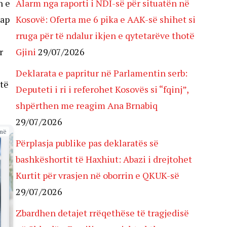
n e
Alarm nga raporti i NDI-së për situatën në
hap
Kosovë: Oferta me 6 pika e AAK-së shihet si
rruga për të ndalur ikjen e qytetarëve thotë
r
Gjini
29/07/2026
Deklarata e papritur në Parlamentin serb:
 të
Deputeti i ri i referohet Kosovës si “fqinj”,
shpërthen me reagim Ana Brnabiq
29/07/2026
më
Përplasja publike pas deklaratës së
bashkëshortit të Haxhiut: Abazi i drejtohet
Kurtit për vrasjen në oborrin e QKUK-së
29/07/2026
Zbardhen detajet rrëqethëse të tragjedisë