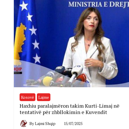
Kosovë
Lajme
Haxhiu paralajmëron takim Kurti-Limaj në
tentativë për zhbllokimin e Kuvendit
By
Lajmi Shqip
15/07/2025