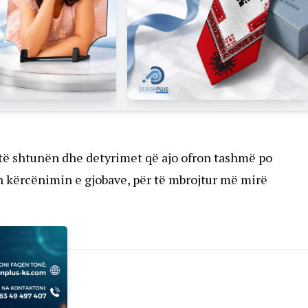
ë të shtunën dhe detyrimet që ajo ofron tashmë po
n kërcënimin e gjobave, për të mbrojtur më mirë