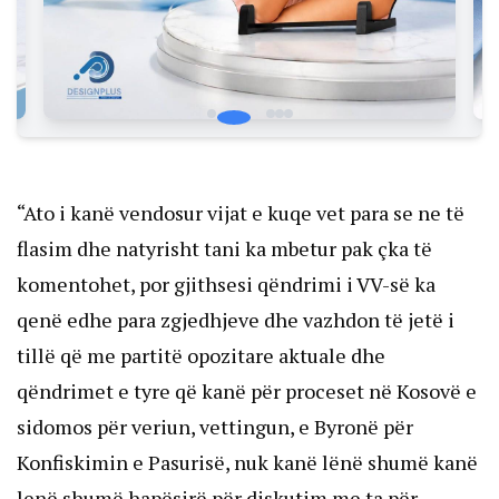
“Ato i kanë vendosur vijat e kuqe vet para se ne të
flasim dhe natyrisht tani ka mbetur pak çka të
komentohet, por gjithsesi qëndrimi i VV-së ka
qenë edhe para zgjedhjeve dhe vazhdon të jetë i
tillë që me partitë opozitare aktuale dhe
qëndrimet e tyre që kanë për proceset në Kosovë e
sidomos për veriun, vettingun, e Byronë për
Konfiskimin e Pasurisë, nuk kanë lënë shumë kanë
lenë shumë hapësirë për diskutim me ta për