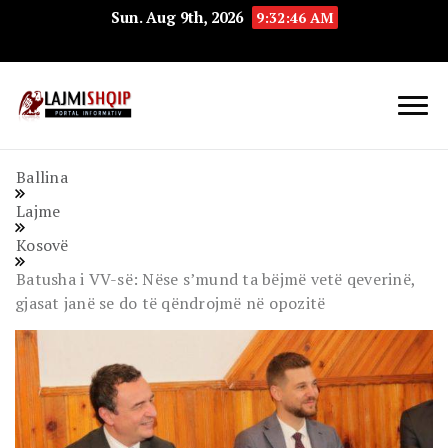
Sun. Aug 9th, 2026
9:32:47 AM
Lajmishqip.net
Lajmishqip
Ballina
Lajme
Kosovë
Batusha i VV-së: Nëse s’mund ta bëjmë vetë qeverinë,
gjasat janë se do të qëndrojmë në opozitë