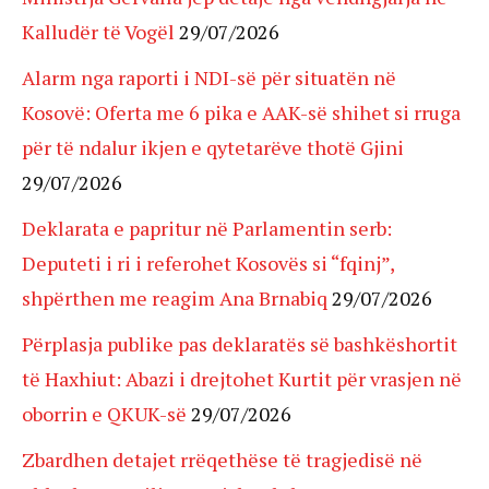
Kalludër të Vogël
29/07/2026
Alarm nga raporti i NDI-së për situatën në
Kosovë: Oferta me 6 pika e AAK-së shihet si rruga
për të ndalur ikjen e qytetarëve thotë Gjini
29/07/2026
Deklarata e papritur në Parlamentin serb:
Deputeti i ri i referohet Kosovës si “fqinj”,
shpërthen me reagim Ana Brnabiq
29/07/2026
Përplasja publike pas deklaratës së bashkëshortit
të Haxhiut: Abazi i drejtohet Kurtit për vrasjen në
oborrin e QKUK-së
29/07/2026
Zbardhen detajet rrëqethëse të tragjedisë në