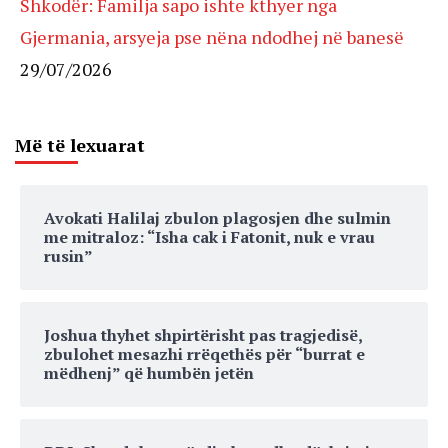
Shkodër: Familja sapo ishte kthyer nga
Gjermania, arsyeja pse nëna ndodhej në banesë
29/07/2026
Më të lexuarat
Avokati Halilaj zbulon plagosjen dhe sulmin
me mitraloz: “Isha cak i Fatonit, nuk e vrau
rusin”
Joshua thyhet shpirtërisht pas tragjedisë,
zbulohet mesazhi rrëqethës për “burrat e
mëdhenj” që humbën jetën