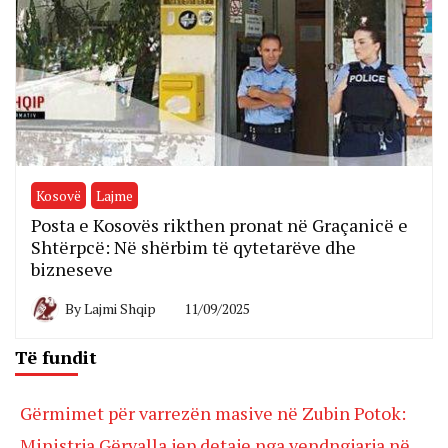
Kosovë
Lajme
Posta e Kosovës rikthen pronat në Graçanicë e
Shtërpcë: Në shërbim të qytetarëve dhe
bizneseve
By
Lajmi Shqip
11/09/2025
Të fundit
Gërmimet për varrezën masive në Zubin Potok:
Ministrja Gërvalla jep detaje nga vendngjarja në