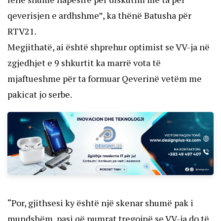
qeverisjen e ardhshme”, ka thënë Batusha për
RTV21.
Megjithatë, ai është shprehur optimist se VV-ja në
zgjedhjet e 9 shkurtit ka marrë vota të
mjaftueshme për ta formuar Qeverinë vetëm me
pakicat jo serbe.
“Por, gjithsesi ky është një skenar shumë pak i
mundshëm, pasi që numrat tregojnë se VV-ja do të