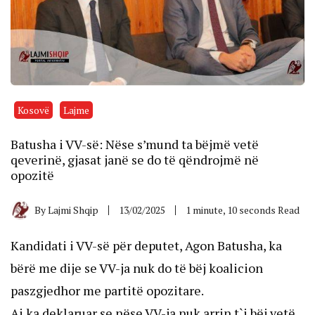
Kosovë
Lajme
Batusha i VV-së: Nëse s’mund ta bëjmë vetë
qeverinë, gjasat janë se do të qëndrojmë në
opozitë
By
Lajmi Shqip
13/02/2025
1 minute, 10 seconds Read
Kandidati i VV-së për deputet, Agon Batusha, ka
bërë me dije se VV-ja nuk do të bëj koalicion
paszgjedhor me partitë opozitare.
Ai ka deklaruar se nëse VV-ja nuk arrin t`i bëj vetë