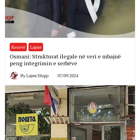
Kosovë
Lajme
Osmani: Strukturat ilegale në veri e mbajnë
peng integrimin e serbëve
By
Lajmi Shqip
07/09/2024