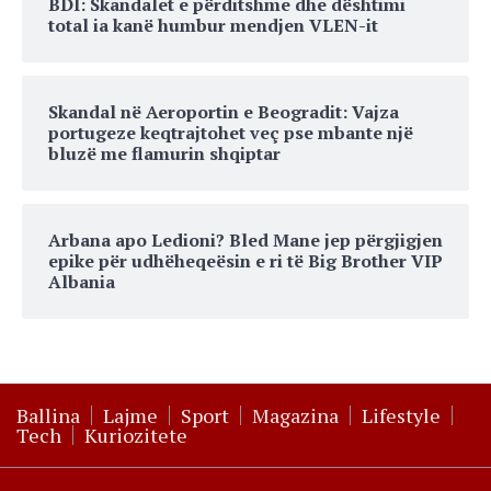
BDI: Skandalet e përditshme dhe dështimi
total ia kanë humbur mendjen VLEN-it
Skandal në Aeroportin e Beogradit: Vajza
portugeze keqtrajtohet veç pse mbante një
bluzë me flamurin shqiptar
Arbana apo Ledioni? Bled Mane jep përgjigjen
epike për udhëheqeësin e ri të Big Brother VIP
Albania
Ballina
Lajme
Sport
Magazina
Lifestyle
Tech
Kuriozitete