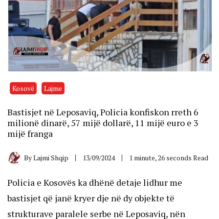
Kosovë
Lajme
Bastisjet në Leposaviq, Policia konfiskon rreth 6
milionë dinarë, 57 mijë dollarë, 11 mijë euro e 3
mijë franga
By
Lajmi Shqip
13/09/2024
1 minute, 26 seconds Read
Policia e Kosovës ka dhënë detaje lidhur me
bastisjet që janë kryer dje në dy objekte të
strukturave paralele serbe në Leposaviq, nën