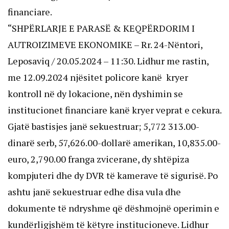
financiare.
“SHPËRLARJE E PARASË & KEQPËRDORIM I
AUTROIZIMEVE EKONOMIKE – Rr. 24-Nëntori,
Leposaviq / 20.05.2024 – 11:30. Lidhur me rastin,
me 12.09.2024 njësitet policore kanë kryer
kontroll në dy lokacione, nën dyshimin se
institucionet financiare kanë kryer veprat e cekura.
Gjatë bastisjes janë sekuestruar; 5,772 313.00-
dinarë serb, 57,626.00-dollarë amerikan, 10,835.00-
euro, 2,790.00 franga zvicerane, dy shtëpiza
kompjuteri dhe dy DVR të kamerave të sigurisë. Po
ashtu janë sekuestruar edhe disa vula dhe
dokumente të ndryshme që dëshmojnë operimin e
kundërligjshëm të këtyre institucioneve. Lidhur