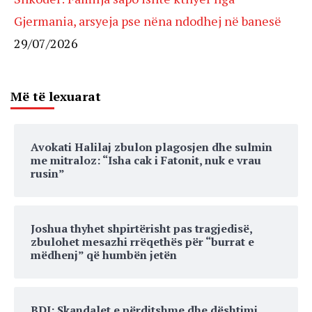
Gjermania, arsyeja pse nëna ndodhej në banesë
29/07/2026
Më të lexuarat
Avokati Halilaj zbulon plagosjen dhe sulmin
me mitraloz: “Isha cak i Fatonit, nuk e vrau
rusin”
Joshua thyhet shpirtërisht pas tragjedisë,
zbulohet mesazhi rrëqethës për “burrat e
mëdhenj” që humbën jetën
BDI: Skandalet e përditshme dhe dështimi