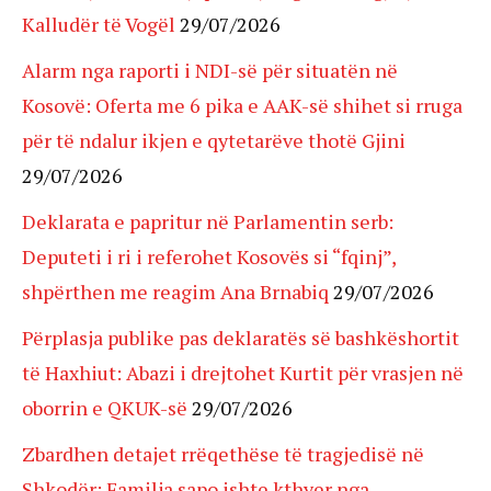
Kalludër të Vogël
29/07/2026
Alarm nga raporti i NDI-së për situatën në
Kosovë: Oferta me 6 pika e AAK-së shihet si rruga
për të ndalur ikjen e qytetarëve thotë Gjini
29/07/2026
Deklarata e papritur në Parlamentin serb:
Deputeti i ri i referohet Kosovës si “fqinj”,
shpërthen me reagim Ana Brnabiq
29/07/2026
Përplasja publike pas deklaratës së bashkëshortit
të Haxhiut: Abazi i drejtohet Kurtit për vrasjen në
oborrin e QKUK-së
29/07/2026
Zbardhen detajet rrëqethëse të tragjedisë në
Shkodër: Familja sapo ishte kthyer nga