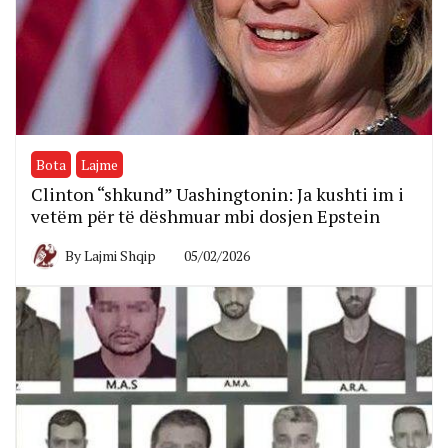
Bota
Lajme
Clinton “shkund” Uashingtonin: Ja kushti im i
vetëm për të dëshmuar mbi dosjen Epstein
By
Lajmi Shqip
05/02/2026