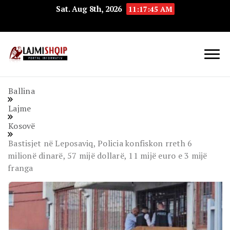
Sat. Aug 8th, 2026
11:17:46 AM
Lajmishqip.net
Lajmishqip
Ballina
Lajme
Kosovë
Bastisjet në Leposaviq, Policia konfiskon rreth 6
milionë dinarë, 57 mijë dollarë, 11 mijë euro e 3 mijë
franga