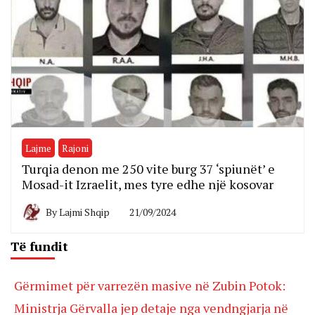
Lajme
Rajoni
Turqia denon me 250 vite burg 37 ‘spiunët’ e
Mosad-it Izraelit, mes tyre edhe një kosovar
By
Lajmi Shqip
21/09/2024
Të fundit
Gërmimet për varrezën masive në Zubin Potok:
Ministrja Gërvalla jep detaje nga vendngjarja në