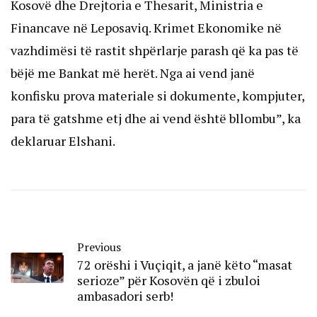
Kosovë dhe Drejtoria e Thesarit, Ministria e
Financave në Leposaviq. Krimet Ekonomike në
vazhdimësi të rastit shpërlarje parash që ka pas të
bëjë me Bankat më herët. Nga ai vend janë
konfisku prova materiale si dokumente, kompjuter,
para të gatshme etj dhe ai vend është bllombu”, ka
deklaruar Elshani.
Previous
72 orëshi i Vuçiqit, a janë këto “masat
serioze” për Kosovën që i zbuloi
ambasadori serb!