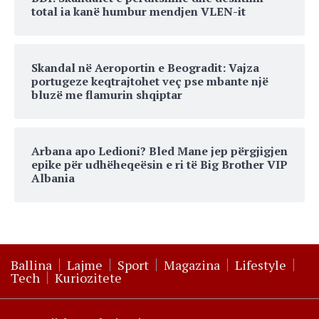
total ia kanë humbur mendjen VLEN-it
Skandal në Aeroportin e Beogradit: Vajza
portugeze keqtrajtohet veç pse mbante një
bluzë me flamurin shqiptar
Arbana apo Ledioni? Bled Mane jep përgjigjen
epike për udhëheqeësin e ri të Big Brother VIP
Albania
Ballina
Lajme
Sport
Magazina
Lifestyle
Tech
Kuriozitete