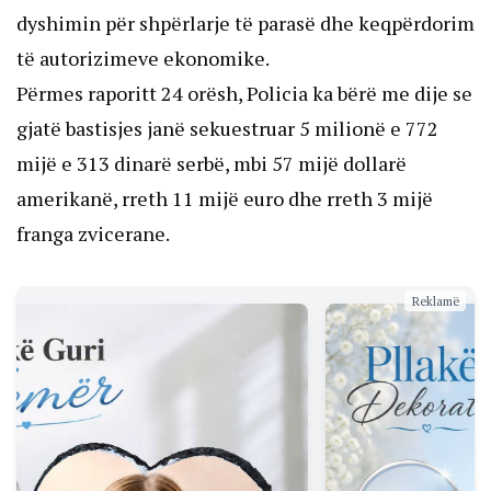
dyshimin për shpërlarje të parasë dhe keqpërdorim
të autorizimeve ekonomike.
Përmes raporitt 24 orësh, Policia ka bërë me dije se
gjatë bastisjes janë sekuestruar 5 milionë e 772
mijë e 313 dinarë serbë, mbi 57 mijë dollarë
amerikanë, rreth 11 mijë euro dhe rreth 3 mijë
franga zvicerane.
Reklamë