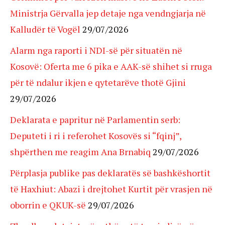
Ministrja Gërvalla jep detaje nga vendngjarja në
Kalludër të Vogël
29/07/2026
Alarm nga raporti i NDI-së për situatën në
Kosovë: Oferta me 6 pika e AAK-së shihet si rruga
për të ndalur ikjen e qytetarëve thotë Gjini
29/07/2026
Deklarata e papritur në Parlamentin serb:
Deputeti i ri i referohet Kosovës si “fqinj”,
shpërthen me reagim Ana Brnabiq
29/07/2026
Përplasja publike pas deklaratës së bashkëshortit
të Haxhiut: Abazi i drejtohet Kurtit për vrasjen në
oborrin e QKUK-së
29/07/2026