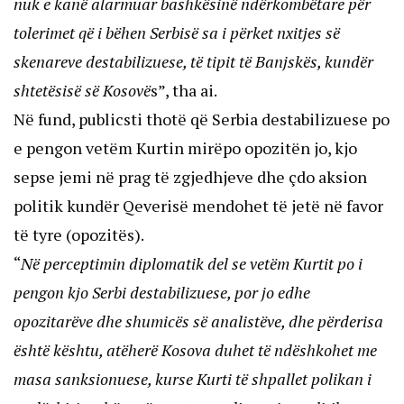
nuk e kanë alarmuar bashkësinë ndërkombëtare për
tolerimet që i bëhen Serbisë sa i përket nxitjes së
skenareve destabilizuese, të tipit të Banjskës, kundër
shtetësisë së Kosovë
s”, tha ai.
Në fund, publicsti thotë që Serbia destabilizuese po
e pengon vetëm Kurtin mirëpo opozitën jo, kjo
sepse jemi në prag të zgjedhjeve dhe çdo aksion
politik kundër Qeverisë mendohet të jetë në favor
të tyre (opozitës).
“
Në perceptimin diplomatik del se vetëm Kurtit po i
pengon kjo Serbi destabilizuese, por jo edhe
opozitarëve dhe shumicës së analistëve, dhe përderisa
është kështu, atëherë Kosova duhet të ndëshkohet me
masa sanksionuese, kurse Kurti të shpallet polikan i