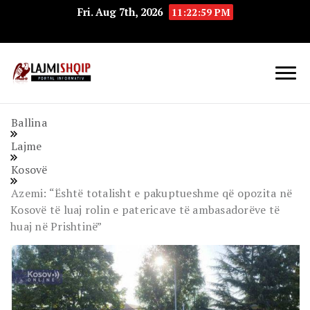
Fri. Aug 7th, 2026
11:23:00 PM
Lajmishqip.net
Lajmishqip
Ballina
Lajme
Kosovë
Azemi: “Është totalisht e pakuptueshme që opozita në
Kosovë të luaj rolin e patericave të ambasadorëve të
huaj në Prishtinë”