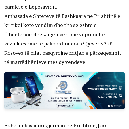
paralele e Leposaviqit.
Ambasada e Shteteve të Bashkuara në Prishtinë e
kritikoi këtë vendim dhe tha se është e
“shqetësuar dhe zhgënjyer” me veprimet e
vazhdueshme të pakoordinuara të Qeverisë së
Kosovës të cilat pasqyrojnë rritjen e përkeqësimit
të marrëdhënieve mes dy vendeve.
Edhe ambasadori gjerman në Prishtinë, Jorn