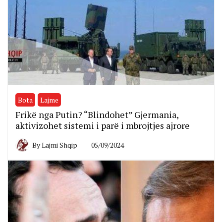
Bota
Lajme
Frikë nga Putin? “Blindohet” Gjermania,
aktivizohet sistemi i parë i mbrojtjes ajrore
By
Lajmi Shqip
05/09/2024