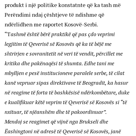
produkt i një politike konstatnte që ka tash më
Perëndimi ndaj çështjeve të ndishme që
ndërlidhen me raportet Kosovë-Serbi.
“T
ashmë është bërë praktikë që pas çdo veprimi
legjitim të Qeverisë së Kosovës që ka të bëjë me
shtrirjen e sovranitetit në veri të vendit, përcillet me
kritika dhe pakënaqësi të shumta. Edhe tani me
mbylljen e pesë institucioneve paralele serbe, të cilat
kanë vepruar sipas direktivave të Beogradit, ka hasur
në reagime të forta të bashkësisë ndërkombëtare, duke
e kualifikuar këtë veprim të Qeverisë së Kosovës si “të
nxituar, të njëanshëm dhe të pakoordinuar”.
Mendoj se reagimet që vijnë nga Brukseli dhe
Ëashingtoni në adresë të Qeverisë së Kosovës, janë