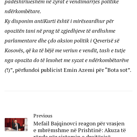
padëshiriueshëm në zyrat e vendimarrjes politike
ndërkombëtare.
Ky disponim antiKurti është i mirëseardhur për
opozitën tani në prag të zgjedhjeve të ardhshme
parlamentare dhe çdo aksion politik i Qeverisë së
Kosovës, që ka të bëjë me veriun e vendit, tash e tutje
nga opozita do të lexohet me syzat e ndërkombëtarëve
(
!)”, përfundoi publicist Emin Azemi për “Bota sot”.
Previous
Mefail Bajqinovci reagon për vrasjen
e mbrëmshme në Prishtinë: Akuza të
rënda për sistemin e drejtësisë