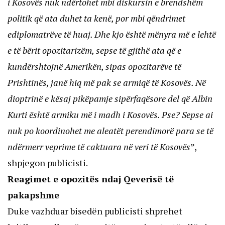
i Kosovës nuk ndërtohet mbi diskursin e brendshëm
politik që ata duhet ta kenë, por mbi qëndrimet
ediplomatrëve të huaj. Dhe kjo është mënyra më e lehtë
e të bërit opozitarizëm, sepse të gjithë ata që e
kundërshtojnë Amerikën, sipas opozitarëve të
Prishtinës, janë hiq më pak se armiqë të Kosovës. Në
dioptrinë e kësaj pikëpamje sipërfaqësore del që Albin
Kurti është armiku më i madh i Kosovës. Pse? Sepse ai
nuk po koordinohet me aleatët perendimorë para se të
ndërmerr veprime të caktuara në veri të Kosovës
”,
shpjegon publicisti.
Reagimet e opozitës ndaj Qeverisë të
pakapshme
Duke vazhduar bisedën publicisti shprehet