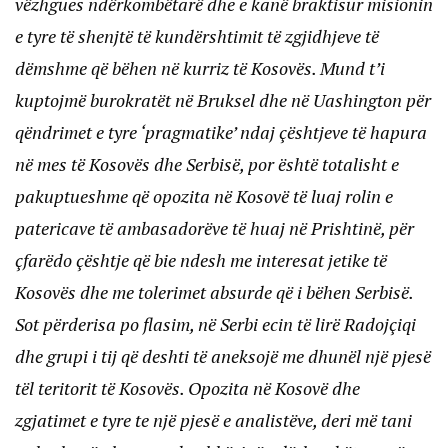
vëzhgues ndërkombëtarë dhe e kanë braktisur misionin
e tyre të shenjtë të kundërshtimit të zgjidhjeve të
dëmshme që bëhen në kurriz të Kosovës. Mund t’i
kuptojmë burokratët në Bruksel dhe në Uashington për
qëndrimet e tyre ‘pragmatike’ ndaj çështjeve të hapura
në mes të Kosovës dhe Serbisë, por është totalisht e
pakuptueshme që opozita në Kosovë të luaj rolin e
patericave të ambasadorëve të huaj në Prishtinë, për
çfarëdo çështje që bie ndesh me interesat jetike të
Kosovës dhe me tolerimet absurde që i bëhen Serbisë.
Sot përderisa po flasim, në Serbi ecin të lirë Radojçiqi
dhe grupi i tij që deshti të aneksojë me dhunël një pjesë
tël teritorit të Kosovës. Opozita në Kosovë dhe
zgjatimet e tyre te një pjesë e analistëve, deri më tani