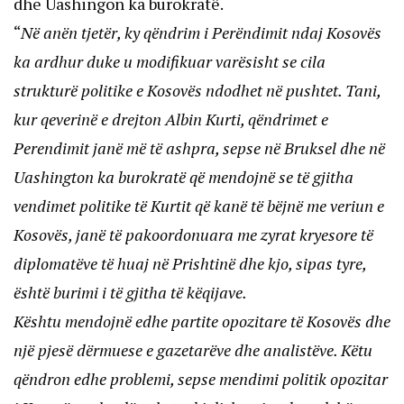
dhe Uashingon ka burokratë.
“
Në anën tjetër, ky qëndrim i Perëndimit ndaj Kosovës
ka ardhur duke u modifikuar varësisht se cila
strukturë politike e Kosovës ndodhet në pushtet. Tani,
kur qeverinë e drejton Albin Kurti, qëndrimet e
Perendimit janë më të ashpra, sepse në Bruksel dhe në
Uashington ka burokratë që mendojnë se të gjitha
vendimet politike të Kurtit që kanë të bëjnë me veriun e
Kosovës, janë të pakoordonuara me zyrat kryesore të
diplomatëve të huaj në Prishtinë dhe kjo, sipas tyre,
është burimi i të gjitha të këqijave.
Kështu mendojnë edhe partite opozitare të Kosovës dhe
një pjesë dërmuese e gazetarëve dhe analistëve. Këtu
qëndron edhe problemi, sepse mendimi politik opozitar