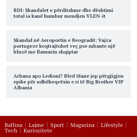
BDI: Skandalet e përditshme dhe dështimi
total ia kanë humbur mendjen VLEN-it
Skandal në Aeroportin e Beogradit: Vajza
portugeze keqtrajtohet veç pse mbante një
bluzë me flamurin shqiptar
Arbana apo Ledioni? Bled Mane jep përgjigjen
epike për udhëheqeësin e ri të Big Brother VIP
Albania
Ballina
Lajme
Sport
Magazina
Lifestyle
Tech
Kuriozitete