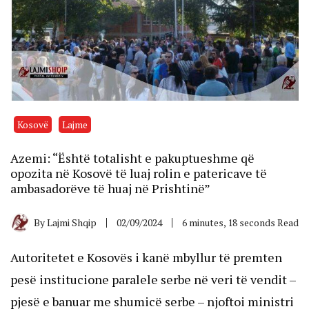
Kosovë
Lajme
Azemi: “Është totalisht e pakuptueshme që
opozita në Kosovë të luaj rolin e patericave të
ambasadorëve të huaj në Prishtinë”
By
Lajmi Shqip
02/09/2024
6 minutes, 18 seconds Read
Autoritetet e Kosovës i kanë mbyllur të premten
pesë institucione paralele serbe në veri të vendit –
pjesë e banuar me shumicë serbe – njoftoi ministri