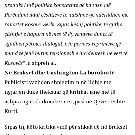
produkt i një politike konstatnte që ka tash më
Perëndimi ndaj çështjeve të ndishme që ndërlidhen me
raportet Kosovë-Serbi. Sipas kësaj politike, të gjitha
çështjet e hapura në mes të dy vendeve duhet të
zgjidhen përmes dialogut, e jo permes veprimeve që
mund të jenë burim tensionesh e incidentesh në veri të
Kosovës
”, u shpreh ai.
Në Bruksel dhe Uashington ka burokratë
Publicisti vazhdon shpjegimin në lidhje me
ngjarjen duke theksuar që kritikat janë më të
ashpra nga ndërkombëtarët, pasi në Qeveri është
Kurti.
Sipas tij, këto kritika vinë për shkak që në Bruksel