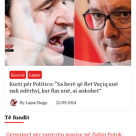
Kosovë
Lajme
Kurti për Politico: “Sa herë që flet Vuçiq unë
nuk ndërhyj, kur flas unë, ai ankohet”
By
Lajmi Shqip
25/09/2024
Të fundit
Gërmimet për varrezën masive në Zubin Potok: