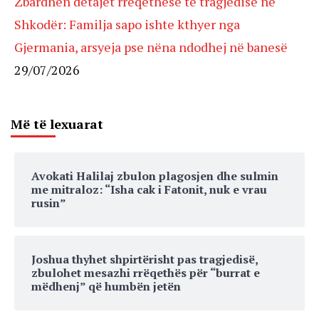
Zbardhen detajet rrëqethëse të tragjedisë në
Shkodër: Familja sapo ishte kthyer nga
Gjermania, arsyeja pse nëna ndodhej në banesë
29/07/2026
Më të lexuarat
Avokati Halilaj zbulon plagosjen dhe sulmin
me mitraloz: “Isha cak i Fatonit, nuk e vrau
rusin”
Joshua thyhet shpirtërisht pas tragjedisë,
zbulohet mesazhi rrëqethës për “burrat e
mëdhenj” që humbën jetën