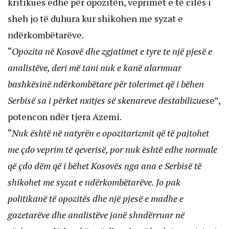
kritikues edhe për opozitën, veprimet e të cilës i
sheh jo të duhura kur shikohen me syzat e
ndërkombëtarëve.
“
Opozita në Kosovë dhe zgjatimet e tyre te një pjesë e
analistëve, deri më tani nuk e kanë alarmuar
bashkësinë ndërkombëtare për tolerimet që i bëhen
Serbisë sa i përket nxitjes së skenareve destabilizues
e”,
potencon ndër tjera Azemi.
“
Nuk është në natyrën e opozitarizmit që të pajtohet
me çdo veprim të qeverisë, por nuk është edhe normale
që çdo dëm që i bëhet Kosovës nga ana e Serbisë të
shikohet me syzat e ndërkombëtarëve. Jo pak
politikanë të opozitës dhe një pjesë e madhe e
gazetarëve dhe analistëve janë shndërruar në