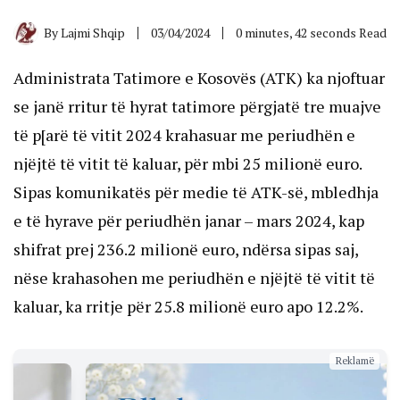
By
Lajmi Shqip
03/04/2024
0 minutes, 42 seconds Read
Administrata Tatimore e Kosovës (ATK) ka njoftuar
se janë rritur të hyrat tatimore përgjatë tre muajve
të p[arë të vitit 2024 krahasuar me periudhën e
njëjtë të vitit të kaluar, për mbi 25 milionë euro.
Sipas komunikatës për medie të ATK-së, mbledhja
e të hyrave për periudhën janar – mars 2024, kap
shifrat prej 236.2 milionë euro, ndërsa sipas saj,
nëse krahasohen me periudhën e njëjtë të vitit të
kaluar, ka rritje për 25.8 milionë euro apo 12.2%.
Reklamë