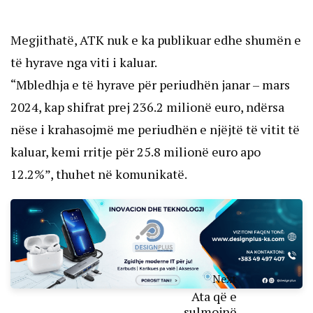
Megjithatë, ATK nuk e ka publikuar edhe shumën e
të hyrave nga viti i kaluar.
“Mbledhja e të hyrave për periudhën janar – mars
2024, kap shifrat prej 236.2 milionë euro, ndërsa
nëse i krahasojmë me periudhën e njëjtë të vitit të
kaluar, kemi rritje për 25.8 milionë euro apo
12.2%”, thuhet në komunikatë.
Next
Ata që e
sulmojnë