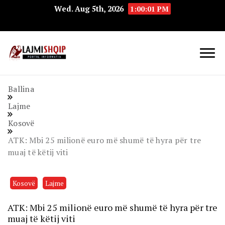
Wed. Aug 5th, 2026
1:00:02 PM
Lajmishqip.net
Lajmishqip
Ballina
Lajme
Kosovë
ATK: Mbi 25 milionë euro më shumë të hyra për tre
muaj të këtij viti
Kosovë
Lajme
ATK: Mbi 25 milionë euro më shumë të hyra për tre
muaj të këtij viti