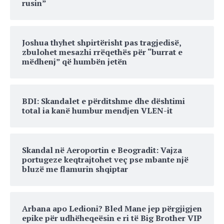
rusin”
Joshua thyhet shpirtërisht pas tragjedisë,
zbulohet mesazhi rrëqethës për “burrat e
mëdhenj” që humbën jetën
BDI: Skandalet e përditshme dhe dështimi
total ia kanë humbur mendjen VLEN-it
Skandal në Aeroportin e Beogradit: Vajza
portugeze keqtrajtohet veç pse mbante një
bluzë me flamurin shqiptar
Arbana apo Ledioni? Bled Mane jep përgjigjen
epike për udhëheqeësin e ri të Big Brother VIP