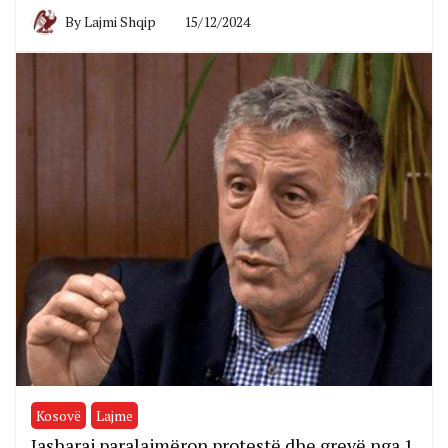
By
Lajmi Shqip
15/12/2024
Kosovë
Lajme
Jasharaj paralajmëron protestë dhe grevë nga 1