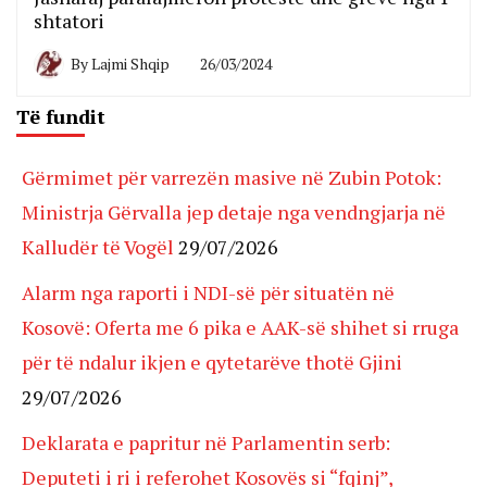
shtatori
By
Lajmi Shqip
26/03/2024
Të fundit
Gërmimet për varrezën masive në Zubin Potok:
Ministrja Gërvalla jep detaje nga vendngjarja në
Kalludër të Vogël
29/07/2026
Alarm nga raporti i NDI-së për situatën në
Kosovë: Oferta me 6 pika e AAK-së shihet si rruga
për të ndalur ikjen e qytetarëve thotë Gjini
29/07/2026
Deklarata e papritur në Parlamentin serb:
Deputeti i ri i referohet Kosovës si “fqinj”,