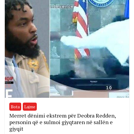
Bota
Lajme
Merret dënimi ekstrem për Deobra Redden,
personin që e sulmoi gjyqtaren në sallën e
gjyqit