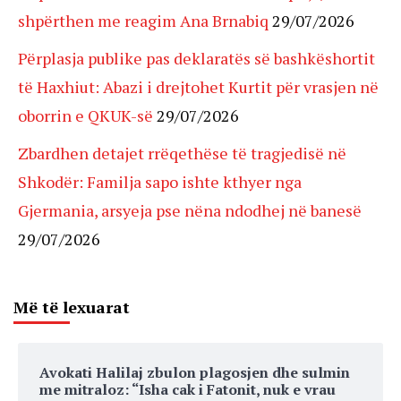
shpërthen me reagim Ana Brnabiq
29/07/2026
Përplasja publike pas deklaratës së bashkëshortit
të Haxhiut: Abazi i drejtohet Kurtit për vrasjen në
oborrin e QKUK-së
29/07/2026
Zbardhen detajet rrëqethëse të tragjedisë në
Shkodër: Familja sapo ishte kthyer nga
Gjermania, arsyeja pse nëna ndodhej në banesë
29/07/2026
Më të lexuarat
Avokati Halilaj zbulon plagosjen dhe sulmin
me mitraloz: “Isha cak i Fatonit, nuk e vrau