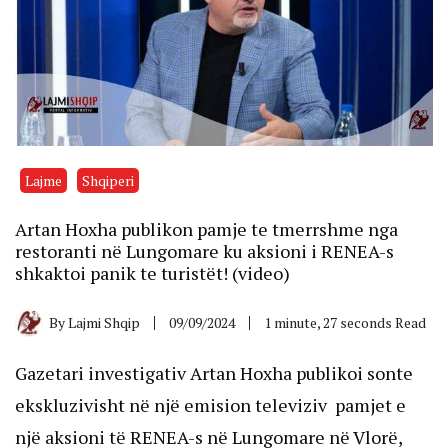
Lajme
Shqiperi
Artan Hoxha publikon pamje te tmerrshme nga
restoranti në Lungomare ku aksioni i RENEA-s
shkaktoi panik te turistët! (video)
By
Lajmi Shqip
09/09/2024
1 minute, 27 seconds Read
Gazetari investigativ Artan Hoxha publikoi sonte
ekskluzivisht në një emision televiziv pamjet e
një aksioni të RENEA-s në Lungomare në Vlorë,