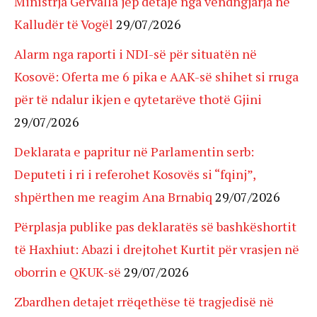
Ministrja Gërvalla jep detaje nga vendngjarja në
Kalludër të Vogël
29/07/2026
Alarm nga raporti i NDI-së për situatën në
Kosovë: Oferta me 6 pika e AAK-së shihet si rruga
për të ndalur ikjen e qytetarëve thotë Gjini
29/07/2026
Deklarata e papritur në Parlamentin serb:
Deputeti i ri i referohet Kosovës si “fqinj”,
shpërthen me reagim Ana Brnabiq
29/07/2026
Përplasja publike pas deklaratës së bashkëshortit
të Haxhiut: Abazi i drejtohet Kurtit për vrasjen në
oborrin e QKUK-së
29/07/2026
Zbardhen detajet rrëqethëse të tragjedisë në