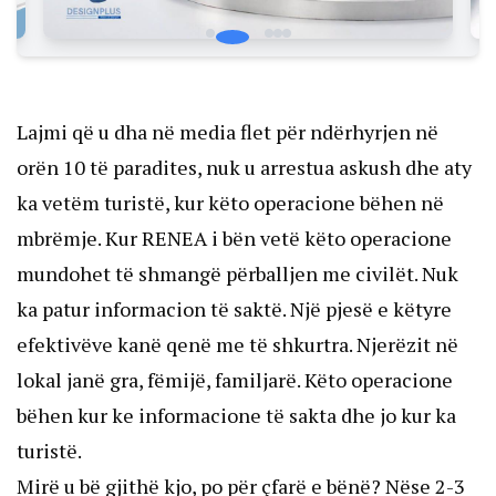
Lajmi që u dha në media flet për ndërhyrjen në
orën 10 të paradites, nuk u arrestua askush dhe aty
ka vetëm turistë, kur këto operacione bëhen në
mbrëmje. Kur RENEA i bën vetë këto operacione
mundohet të shmangë përballjen me civilët. Nuk
ka patur informacion të saktë. Një pjesë e këtyre
efektivëve kanë qenë me të shkurtra. Njerëzit në
lokal janë gra, fëmijë, familjarë. Këto operacione
bëhen kur ke informacione të sakta dhe jo kur ka
turistë.
Mirë u bë gjithë kjo, po për çfarë e bënë? Nëse 2-3