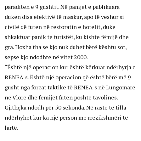
paraditen e 9 gushtit. Në pamjet e publikuara
duken disa efektivë të maskur, apo të veshur si
civilë që futen në restoratin e hotelit, duke
shkaktuar panik te turistët, ku kishte fëmijë dhe
gra. Hoxha tha se kjo nuk duhet bërë kështu sot,
sepse kjo ndodhte në vitet 2000.
“Është një operacion kur është kërkuar ndërhyrja e
RENEA-s. Është një operacion që është bërë më 9
gusht nga forcat taktike të RENEA-s në Lungomare
në Vlorë dhe fëmijët futen poshtë tavolinës.
Gjithçka ndodh për 50 sekonda. Në raste të tilla
ndërhyhet kur ka një person me rrezikshmëri të
lartë.