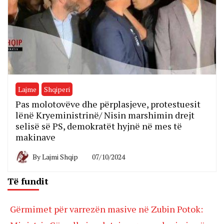
Lajme
Shqiperi
Pas molotovëve dhe përplasjeve, protestuesit
lënë Kryeministrinë/ Nisin marshimin drejt
selisë së PS, demokratët hyjnë në mes të
makinave
By
Lajmi Shqip
07/10/2024
Të fundit
Gërmimet për varrezën masive në Zubin Potok: