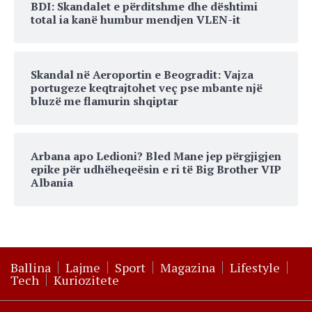
BDI: Skandalet e përditshme dhe dështimi
total ia kanë humbur mendjen VLEN-it
Skandal në Aeroportin e Beogradit: Vajza
portugeze keqtrajtohet veç pse mbante një
bluzë me flamurin shqiptar
Arbana apo Ledioni? Bled Mane jep përgjigjen
epike për udhëheqeësin e ri të Big Brother VIP
Albania
Ballina
Lajme
Sport
Magazina
Lifestyle
Tech
Kuriozitete