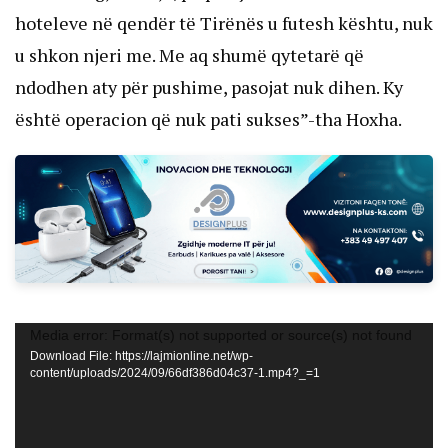
hoteleve në qendër të Tirënës u futesh kështu, nuk
u shkon njeri me. Me aq shumë qytetarë që
ndodhen aty për pushime, pasojat nuk dihen. Ky
është operacion që nuk pati sukses”-tha Hoxha.
V
P
Media error: Format(s) not supported or source(s) not found
Download File: https://lajmionline.net/wp-
content/uploads/2024/09/66df386d04c37-1.mp4?_=1