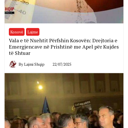
Kosovë
Lajme
Vala e të Nxehtit Përfshin Kosovën: Drejtoria e
Emergjencave në Prishtinë me Apel për Kujdes
të Shtuar
By
Lajmi Shqip
22/07/2025