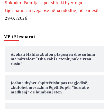
Shkodër: Familja sapo ishte kthyer nga
Gjermania, arsyeja pse nëna ndodhej në banesë
29/07/2026
Më të lexuarat
Avokati Halilaj zbulon plagosjen dhe sulmin
me mitraloz: “Isha cak i Fatonit, nuk e vrau
rusin”
Joshua thyhet shpirtërisht pas tragjedisë,
zbulohet mesazhi rrëqethës për “burrat e
mëdhenj” që humbën jetën