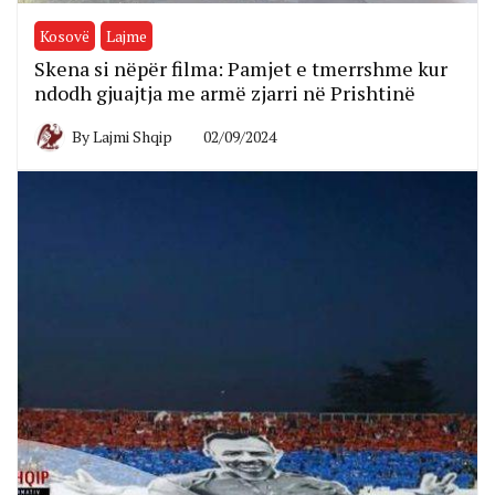
Kosovë
Lajme
Skena si nëpër filma: Pamjet e tmerrshme kur
ndodh gjuajtja me armë zjarri në Prishtinë
By
Lajmi Shqip
02/09/2024