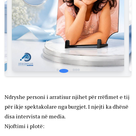
Ndryshe personi i arratisur njihet për rrëfimet e tij
për ikje spektakolare nga burgjet. I njejti ka dhënë
disa intervista në media.
Njoftimi i plotë: