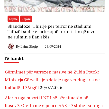
Lajme
Rajoni
Skandaloze| Thirrje për terror në stadium!
Tifozët serbë e lartësojnë terroristin që u vra
në sulmin e Banjskës
By
Lajmi Shqip
23/09/2024
Të fundit
Gërmimet për varrezën masive në Zubin Potok:
Ministrja Gërvalla jep detaje nga vendngjarja në
Kalludër të Vogël
29/07/2026
Alarm nga raporti i NDI-së për situatën në
Kosovë: Oferta me 6 pika e AAK-së shihet si rruga