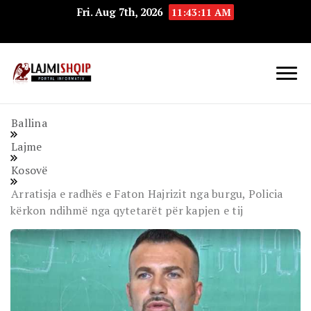
Fri. Aug 7th, 2026
11:43:11 AM
Lajmishqip.net
Lajmishqip
Ballina
Lajme
Kosovë
Arratisja e radhës e Faton Hajrizit nga burgu, Policia
kërkon ndihmë nga qytetarët për kapjen e tij