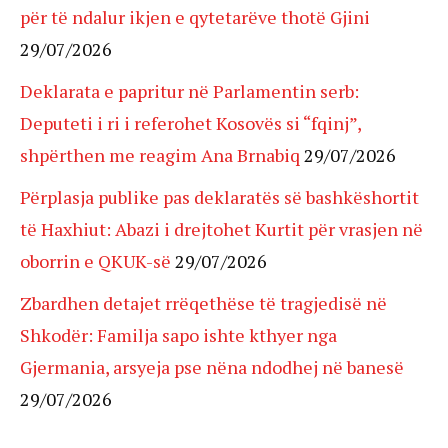
për të ndalur ikjen e qytetarëve thotë Gjini
29/07/2026
Deklarata e papritur në Parlamentin serb:
Deputeti i ri i referohet Kosovës si “fqinj”,
shpërthen me reagim Ana Brnabiq
29/07/2026
Përplasja publike pas deklaratës së bashkëshortit
të Haxhiut: Abazi i drejtohet Kurtit për vrasjen në
oborrin e QKUK-së
29/07/2026
Zbardhen detajet rrëqethëse të tragjedisë në
Shkodër: Familja sapo ishte kthyer nga
Gjermania, arsyeja pse nëna ndodhej në banesë
29/07/2026