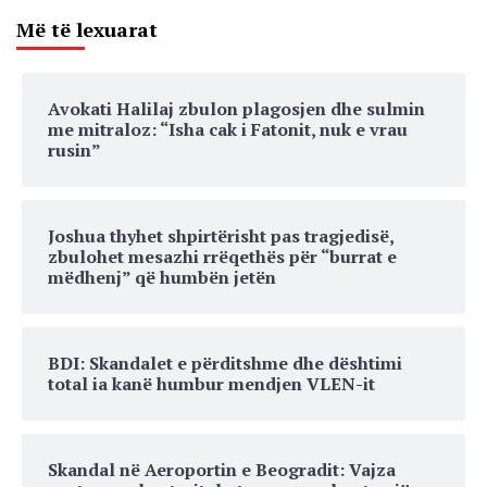
Më të lexuarat
Avokati Halilaj zbulon plagosjen dhe sulmin
me mitraloz: “Isha cak i Fatonit, nuk e vrau
rusin”
Joshua thyhet shpirtërisht pas tragjedisë,
zbulohet mesazhi rrëqethës për “burrat e
mëdhenj” që humbën jetën
BDI: Skandalet e përditshme dhe dështimi
total ia kanë humbur mendjen VLEN-it
Skandal në Aeroportin e Beogradit: Vajza