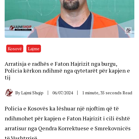
Kosovë
Lajme
Arratisja e radhës e Faton Hajrizit nga burgu,
Policia kërkon ndihmë nga qytetarët për kapjen e
tij
By
Lajmi Shqip
06/07/2024
1 minute, 35 seconds Read
Policia e Kosovës ka lëshuar një njoftim që të
ndihmohet për kapjen e Faton Hajrizit i cili është
arratisur nga Qendra Korrektuese e Smrekovnicës
të Vushtrrisë.