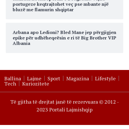
portugeze keqtrajtohet veç pse mbante një
bluzë me flamurin shqiptar
Arbana apo Ledioni? Bled Mane jep përgjigjen
epike për udhëheqeësin e ri të Big Brother VIP
Albania
Ballina
Lajme
Sport
Magazina
Lifestyle
Tech
Kuriozitete
Të gjitha të drejtat janë të rezervuara © 2012 -
2023 Portali Lajmishqip