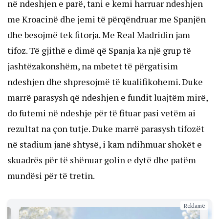
në ndeshjen e parë, tani e kemi harruar ndeshjen
me Kroacinë dhe jemi të përqëndruar me Spanjën
dhe besojmë tek fitorja. Me Real Madridin jam
tifoz. Të gjithë e dimë që Spanja ka një grup të
jashtëzakonshëm, na mbetet të përgatisim
ndeshjen dhe shpresojmë të kualifikohemi. Duke
marrë parasysh që ndeshjen e fundit luajtëm mirë,
do futemi në ndeshje për të fituar pasi vetëm ai
rezultat na çon tutje. Duke marrë parasysh tifozët
në stadium janë shtysë, i kam ndihmuar shokët e
skuadrës për të shënuar golin e dytë dhe patëm
mundësi për të tretin.
Reklamë