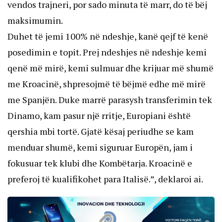
vendos trajneri, por sado minuta të marr, do të bëj
maksimumin.
Duhet të jemi 100% në ndeshje, kanë qejf të kenë
posedimin e topit. Prej ndeshjes në ndeshje kemi
qenë më mirë, kemi sulmuar dhe krijuar më shumë
me Kroacinë, shpresojmë të bëjmë edhe më mirë
me Spanjën. Duke marrë parasysh transferimin tek
Dinamo, kam pasur një rritje, Europiani është
qershia mbi tortë. Gjatë kësaj periudhe se kam
menduar shumë, kemi siguruar Europën, jam i
fokusuar tek klubi dhe Kombëtarja. Kroacinë e
preferoj të kualifikohet para Italisë.”, deklaroi ai.