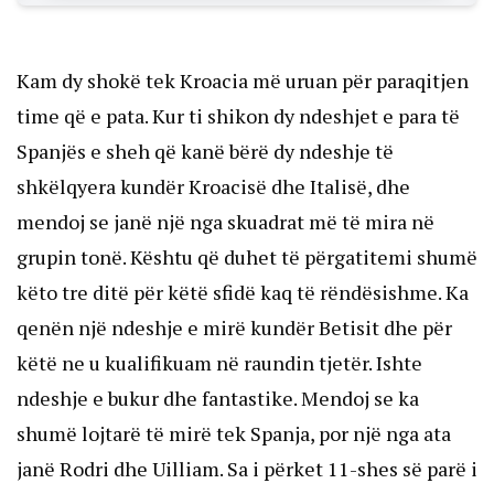
Kam dy shokë tek Kroacia më uruan për paraqitjen
time që e pata. Kur ti shikon dy ndeshjet e para të
Spanjës e sheh që kanë bërë dy ndeshje të
shkëlqyera kundër Kroacisë dhe Italisë, dhe
mendoj se janë një nga skuadrat më të mira në
grupin tonë. Kështu që duhet të përgatitemi shumë
këto tre ditë për këtë sfidë kaq të rëndësishme. Ka
qenën një ndeshje e mirë kundër Betisit dhe për
këtë ne u kualifikuam në raundin tjetër. Ishte
ndeshje e bukur dhe fantastike. Mendoj se ka
shumë lojtarë të mirë tek Spanja, por një nga ata
janë Rodri dhe Uilliam. Sa i përket 11-shes së parë i