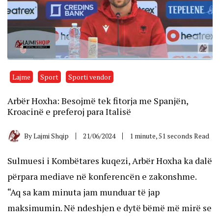
Lajme
Sport
Sporti vendor
Arbër Hoxha: Besojmë tek fitorja me Spanjën,
Kroacinë e preferoj para Italisë
By
Lajmi Shqip
21/06/2024
1 minute, 51 seconds Read
Sulmuesi i Kombëtares kuqezi, Arbër Hoxha ka dalë
përpara mediave në konferencën e zakonshme.
“Aq sa kam minuta jam munduar të jap
maksimumin. Në ndeshjen e dytë bëmë më mirë se