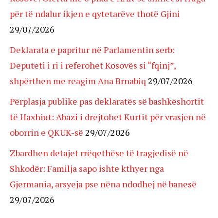
për të ndalur ikjen e qytetarëve thotë Gjini
29/07/2026
Deklarata e papritur në Parlamentin serb:
Deputeti i ri i referohet Kosovës si “fqinj”,
shpërthen me reagim Ana Brnabiq
29/07/2026
Përplasja publike pas deklaratës së bashkëshortit
të Haxhiut: Abazi i drejtohet Kurtit për vrasjen në
oborrin e QKUK-së
29/07/2026
Zbardhen detajet rrëqethëse të tragjedisë në
Shkodër: Familja sapo ishte kthyer nga
Gjermania, arsyeja pse nëna ndodhej në banesë
29/07/2026