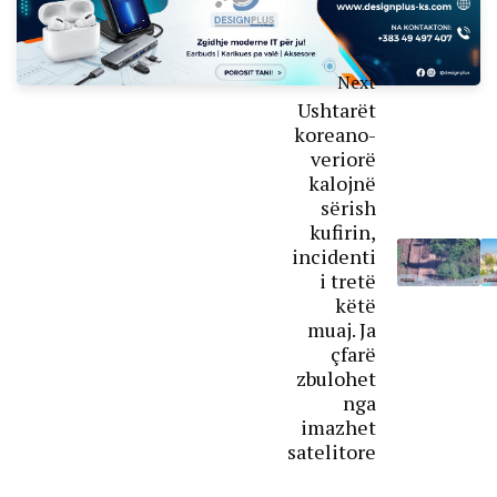
Next
Ushtarët
koreano-
veriorë
kalojnë
sërish
kufirin,
incidenti
i tretë
këtë
muaj. Ja
çfarë
zbulohet
nga
imazhet
satelitore