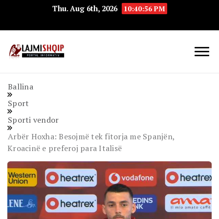
Thu. Aug 6th, 2026
10:40:56 PM
Lajmishqip.net
Lajmishqip
Ballina
Sport
Sporti vendor
Arbër Hoxha: Besojmë tek fitorja me Spanjën,
Kroacinë e preferoj para Italisë