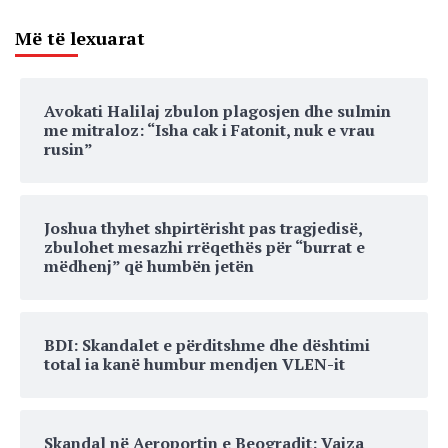
Më të lexuarat
Avokati Halilaj zbulon plagosjen dhe sulmin
me mitraloz: “Isha cak i Fatonit, nuk e vrau
rusin”
Joshua thyhet shpirtërisht pas tragjedisë,
zbulohet mesazhi rrëqethës për “burrat e
mëdhenj” që humbën jetën
BDI: Skandalet e përditshme dhe dështimi
total ia kanë humbur mendjen VLEN-it
Skandal në Aeroportin e Beogradit: Vajza