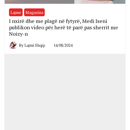
Lajme
Magazina
I nxirë dhe me plagë në fytyrë, Medi Iseni
publikon video për herë të parë pas sherrit me
Noizy-n
By
Lajmi Shqip
14/08/2024