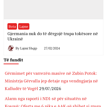
Bota
Lajme
Gjermania nuk do të dërgojë trupa tokësore në
Ukrainë
By
Lajmi Shqip
27/02/2024
Të fundit
Gërmimet për varrezën masive në Zubin Potok:
Ministrja Gërvalla jep detaje nga vendngjarja në
Kalludër të Vogël
29/07/2026
Alarm nga raporti i NDI-së për situatën në
Kosovë: Oferta me 6 pika e AAK-së shihet si rruga