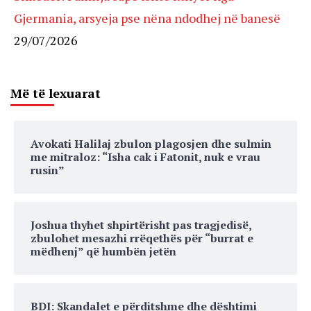
Gjermania, arsyeja pse nëna ndodhej në banesë
29/07/2026
Më të lexuarat
Avokati Halilaj zbulon plagosjen dhe sulmin
me mitraloz: “Isha cak i Fatonit, nuk e vrau
rusin”
Joshua thyhet shpirtërisht pas tragjedisë,
zbulohet mesazhi rrëqethës për “burrat e
mëdhenj” që humbën jetën
BDI: Skandalet e përditshme dhe dështimi