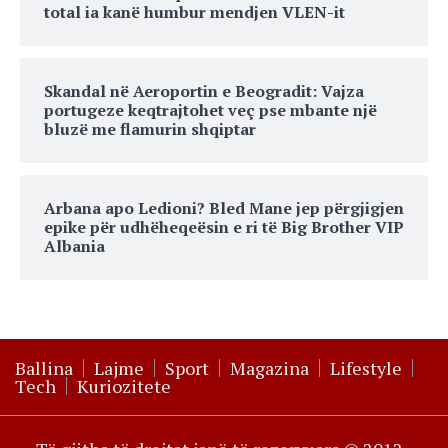
total ia kanë humbur mendjen VLEN-it
Skandal në Aeroportin e Beogradit: Vajza
portugeze keqtrajtohet veç pse mbante një
bluzë me flamurin shqiptar
Arbana apo Ledioni? Bled Mane jep përgjigjen
epike për udhëheqeësin e ri të Big Brother VIP
Albania
Ballina
Lajme
Sport
Magazina
Lifestyle
Tech
Kuriozitete