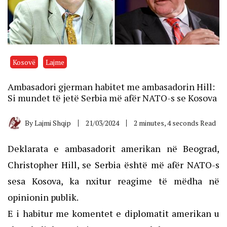
Kosovë
Lajme
Ambasadori gjerman habitet me ambasadorin Hill:
Si mundet të jetë Serbia më afër NATO-s se Kosova
By
Lajmi Shqip
21/03/2024
2 minutes, 4 seconds Read
Deklarata e ambasadorit amerikan në Beograd,
Christopher Hill, se Serbia është më afër NATO-s
sesa Kosova, ka nxitur reagime të mëdha në
opinionin publik.
E i habitur me komentet e diplomatit amerikan u