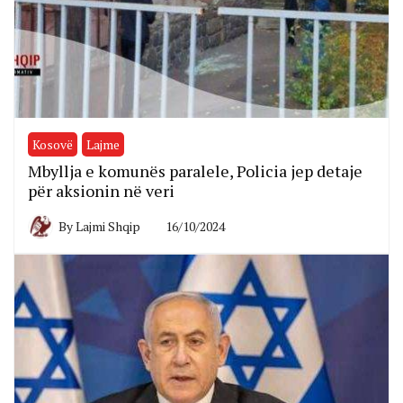
Kosovë
Lajme
Mbyllja e komunës paralele, Policia jep detaje
për aksionin në veri
By
Lajmi Shqip
16/10/2024