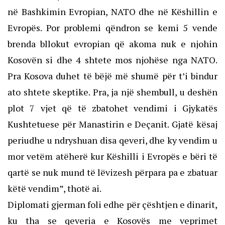
në Bashkimin Evropian, NATO dhe në Këshillin e
Evropës. Por problemi qëndron se kemi 5 vende
brenda bllokut evropian që akoma nuk e njohin
Kosovën si dhe 4 shtete mos njohëse nga NATO.
Pra Kosova duhet të bëjë më shumë për t’i bindur
ato shtete skeptike. Pra, ja një shembull, u deshën
plot 7 vjet që të zbatohet vendimi i Gjykatës
Kushtetuese për Manastirin e Deçanit. Gjatë kësaj
periudhe u ndryshuan disa qeveri, dhe ky vendim u
mor vetëm atëherë kur Këshilli i Evropës e bëri të
qartë se nuk mund të lëvizesh përpara pa e zbatuar
këtë vendim”, thotë ai.
Diplomati gjerman foli edhe për çështjen e dinarit,
ku tha se qeveria e Kosovës me veprimet