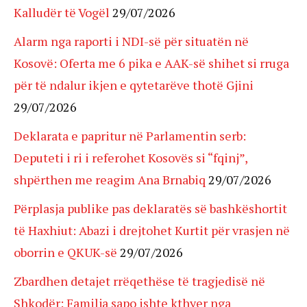
Kalludër të Vogël
29/07/2026
Alarm nga raporti i NDI-së për situatën në
Kosovë: Oferta me 6 pika e AAK-së shihet si rruga
për të ndalur ikjen e qytetarëve thotë Gjini
29/07/2026
Deklarata e papritur në Parlamentin serb:
Deputeti i ri i referohet Kosovës si “fqinj”,
shpërthen me reagim Ana Brnabiq
29/07/2026
Përplasja publike pas deklaratës së bashkëshortit
të Haxhiut: Abazi i drejtohet Kurtit për vrasjen në
oborrin e QKUK-së
29/07/2026
Zbardhen detajet rrëqethëse të tragjedisë në
Shkodër: Familja sapo ishte kthyer nga