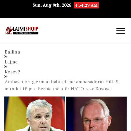
Sun. Aug 9th, 2026
4:34:30 AM
Lajmishqip.net
Lajmishqip
Ballina
Lajme
Kosovë
Ambasadori gjerman habitet me ambasadorin Hill: Si
mundet të jetë Serbia më afër NATO-s se Kosova