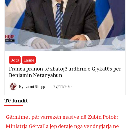
Bota
Lajme
Franca pranon të zbatojë urdhrin e Gjykatës për
Benjamin Netanyahun
By
Lajmi Shqip
27/11/2024
Të fundit
Gërmimet për varrezën masive në Zubin Potok:
Ministrja Gërvalla jep detaje nga vendngjarja në