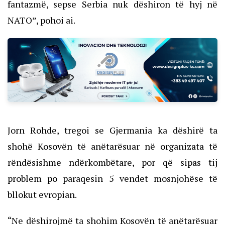
fantazmë, sepse Serbia nuk dëshiron të hyj në
NATO”, pohoi ai.
Jorn Rohde, tregoi se Gjermania ka dëshirë ta
shohë Kosovën të anëtarësuar në organizata të
rëndësishme ndërkombëtare, por që sipas tij
problem po paraqesin 5 vendet mosnjohëse të
bllokut evropian.
“Ne dëshirojmë ta shohim Kosovën të anëtarësuar