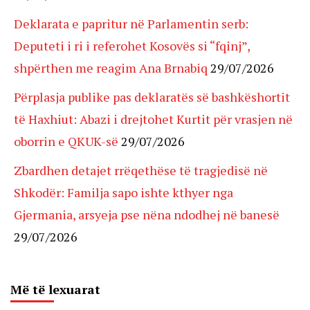
Deklarata e papritur në Parlamentin serb:
Deputeti i ri i referohet Kosovës si “fqinj”,
shpërthen me reagim Ana Brnabiq
29/07/2026
Përplasja publike pas deklaratës së bashkëshortit
të Haxhiut: Abazi i drejtohet Kurtit për vrasjen në
oborrin e QKUK-së
29/07/2026
Zbardhen detajet rrëqethëse të tragjedisë në
Shkodër: Familja sapo ishte kthyer nga
Gjermania, arsyeja pse nëna ndodhej në banesë
29/07/2026
Më të lexuarat