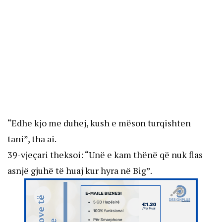
“Edhe kjo me duhej, kush e mëson turqishten
tani”, tha ai.
39-vjeçari theksoi: “Unë e kam thënë që nuk flas
asnjë gjuhë të huaj kur hyra në Big”.