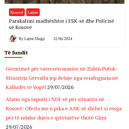
Kosovë
Lajme
Parakalimi madhështor i FSK-së dhe Policisë
së Kosovë
By
Lajmi Shqip
12/06/2024
Të fundit
Gërmimet për varrezën masive në Zubin Potok:
Ministrja Gërvalla jep detaje nga vendngjarja në
Kalludër të Vogël
29/07/2026
Alarm nga raporti i NDI-së për situatën në
Kosovë: Oferta me 6 pika e AAK-së shihet si rruga
për të ndalur ikjen e qytetarëve thotë Gjini
29/07/2026