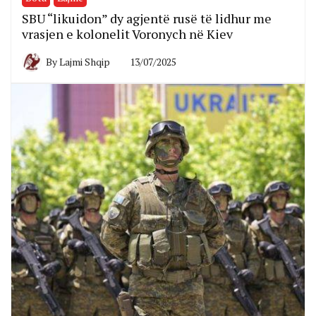
SBU “likuidon” dy agjentë rusë të lidhur me
vrasjen e kolonelit Voronych në Kiev
By
Lajmi Shqip
13/07/2025