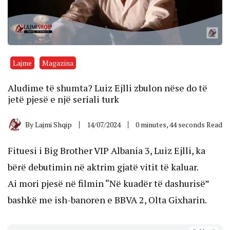
Lajme
Magazina
Aludime të shumta? Luiz Ejlli zbulon nëse do të
jetë pjesë e një seriali turk
By
Lajmi Shqip
14/07/2024
0 minutes, 44 seconds Read
Fituesi i Big Brother VIP Albania 3, Luiz Ejlli, ka
bërë debutimin në aktrim gjatë vitit të kaluar.
Ai mori pjesë në filmin “Në kuadër të dashurisë”
bashkë me ish-banoren e BBVA 2, Olta Gixharin.