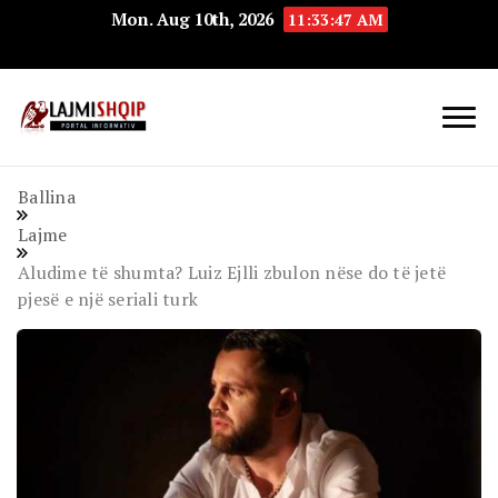
Mon. Aug 10th, 2026
11:33:48 AM
Lajmishqip.net
Lajmishqip
Ballina
Lajme
Aludime të shumta? Luiz Ejlli zbulon nëse do të jetë
pjesë e një seriali turk