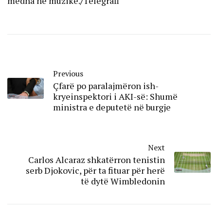
mëdha në muzikë.
/
Telegrafi
Previous
Çfarë po paralajmëron ish-
kryeinspektori i AKI-së: Shumë
ministra e deputetë në burgje
Next
Carlos Alcaraz shkatërron tenistin
serb Djokovic, për ta fituar për herë
të dytë Wimbledonin