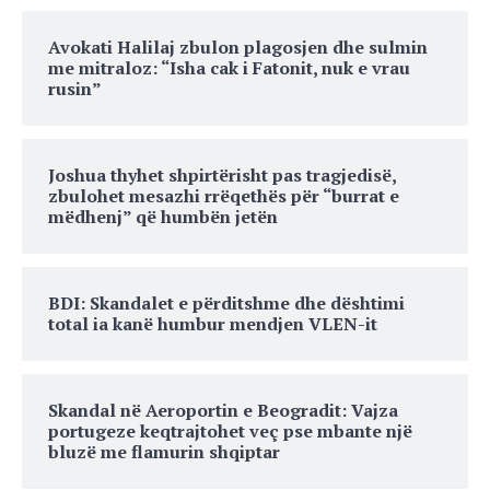
Avokati Halilaj zbulon plagosjen dhe sulmin
me mitraloz: “Isha cak i Fatonit, nuk e vrau
rusin”
Joshua thyhet shpirtërisht pas tragjedisë,
zbulohet mesazhi rrëqethës për “burrat e
mëdhenj” që humbën jetën
BDI: Skandalet e përditshme dhe dështimi
total ia kanë humbur mendjen VLEN-it
Skandal në Aeroportin e Beogradit: Vajza
portugeze keqtrajtohet veç pse mbante një
bluzë me flamurin shqiptar