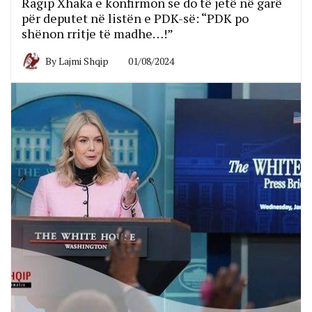
Ragip Xhaka e konfirmon se do të jetë në garë
për deputet në listën e PDK-së: “PDK po
shënon rritje të madhe…!”
By
Lajmi Shqip
01/08/2024