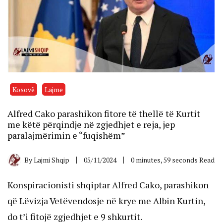
Kosovë
Lajme
Alfred Cako parashikon fitore të thellë të Kurtit
me këtë përqindje në zgjedhjet e reja, jep
paralajmërimin e “fuqishëm”
By
Lajmi Shqip
05/11/2024
0 minutes, 59 seconds Read
Konspiracionisti shqiptar Alfred Cako, parashikon
që Lëvizja Vetëvendosje në krye me Albin Kurtin,
do t’i fitojë zgjedhjet e 9 shkurtit.