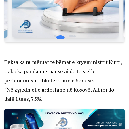
Teksa ka numëruar të bëmat e kryeministrit Kurti,
Cako ka paralajmëruar se ai do të sjellë
përfundimisht shkatërrimin e Serbisë.
“Në zgjedhjet e ardhshme në Kosovë, Albini do
dalë fitues, 75%.