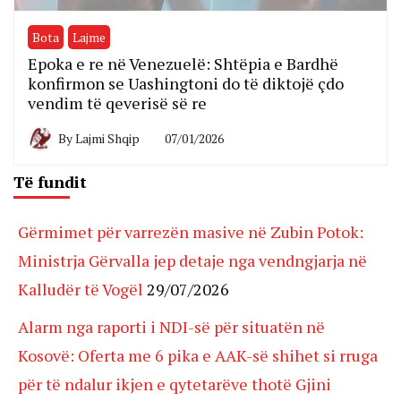
Bota
Lajme
Epoka e re në Venezuelë: Shtëpia e Bardhë
konfirmon se Uashingtoni do të diktojë çdo
vendim të qeverisë së re
By
Lajmi Shqip
07/01/2026
Të fundit
Gërmimet për varrezën masive në Zubin Potok:
Ministrja Gërvalla jep detaje nga vendngjarja në
Kalludër të Vogël
29/07/2026
Alarm nga raporti i NDI-së për situatën në
Kosovë: Oferta me 6 pika e AAK-së shihet si rruga
për të ndalur ikjen e qytetarëve thotë Gjini