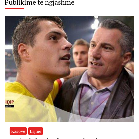
Publikime te ngjashme
Kosovë
Lajme