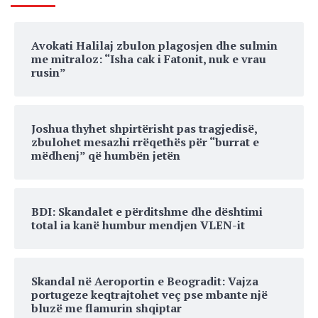
Avokati Halilaj zbulon plagosjen dhe sulmin
me mitraloz: “Isha cak i Fatonit, nuk e vrau
rusin”
Joshua thyhet shpirtërisht pas tragjedisë,
zbulohet mesazhi rrëqethës për “burrat e
mëdhenj” që humbën jetën
BDI: Skandalet e përditshme dhe dështimi
total ia kanë humbur mendjen VLEN-it
Skandal në Aeroportin e Beogradit: Vajza
portugeze keqtrajtohet veç pse mbante një
bluzë me flamurin shqiptar