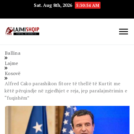
Sat. Aug 8th, 2026
5:30:55 AM
Lajmishqip.net
Lajmishqip
Ballina
Lajme
Kosovë
Alfred Cako parashikon fitore të thellë të Kurtit me
këtë përqindje në zgjedhjet e reja, jep paralajmërimin e
“fuqishëm”