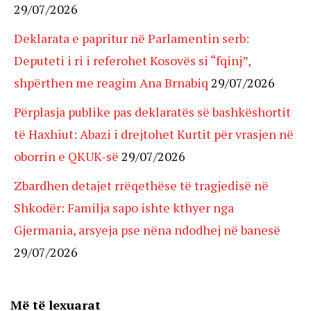
29/07/2026
Deklarata e papritur në Parlamentin serb:
Deputeti i ri i referohet Kosovës si “fqinj”,
shpërthen me reagim Ana Brnabiq
29/07/2026
Përplasja publike pas deklaratës së bashkëshortit
të Haxhiut: Abazi i drejtohet Kurtit për vrasjen në
oborrin e QKUK-së
29/07/2026
Zbardhen detajet rrëqethëse të tragjedisë në
Shkodër: Familja sapo ishte kthyer nga
Gjermania, arsyeja pse nëna ndodhej në banesë
29/07/2026
Më të lexuarat