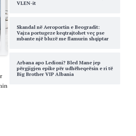
VLEN-it
Skandal në Aeroportin e Beogradit:
Vajza portugeze keqtrajtohet veç pse
mbante një bluzë me flamurin shqiptar
Arbana apo Ledioni? Bled Mane jep
përgjigjen epike për udhëheqeësin e ri të
Big Brother VIP Albania
r
min