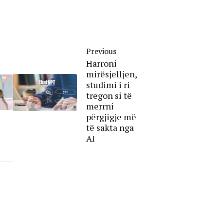
Previous
Harroni
mirësjelljen,
studimi i ri
tregon si të
merrni
përgjigje më
të sakta nga
AI