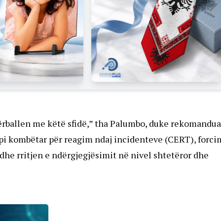
përballen me këtë sfidë,” tha Palumbo, duke rekomandua
kipi kombëtar për reagim ndaj incidenteve (CERT), forci
 dhe rritjen e ndërgjegjësimit në nivel shtetëror dhe