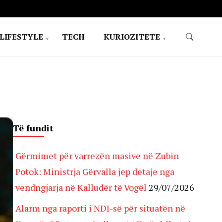
LIFESTYLE
TECH
KURIOZITETE
Të fundit
Gërmimet për varrezën masive në Zubin
Potok: Ministrja Gërvalla jep detaje nga
vendngjarja në Kalludër të Vogël
29/07/2026
Alarm nga raporti i NDI-së për situatën në