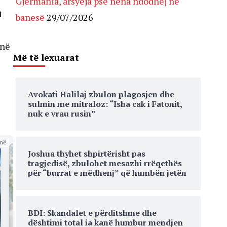
Gjermania, arsyeja pse nëna ndodhej në
t
banesë
29/07/2026
jnë
Më të lexuarat
Avokati Halilaj zbulon plagosjen dhe
sulmin me mitraloz: “Isha cak i Fatonit,
nuk e vrau rusin”
më
Joshua thyhet shpirtërisht pas
tragjedisë, zbulohet mesazhi rrëqethës
për “burrat e mëdhenj” që humbën jetën
BDI: Skandalet e përditshme dhe
dështimi total ia kanë humbur mendjen