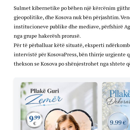
Sulmet kibernetike po bëhen një kërcënim gjithnj
gjeopolitike, dhe Kosova nuk bën përjashtim. Ve
institucioneve publike dhe mediave, përfshirë Ag
nga grupe hakerësh prorusë.
Për të përballuar këtë situatë, eksperti ndërkomb
intervistë për KosovaPress, bën thirrje urgjente 
thekson se Kosova po shënjestrohet nga shtete që