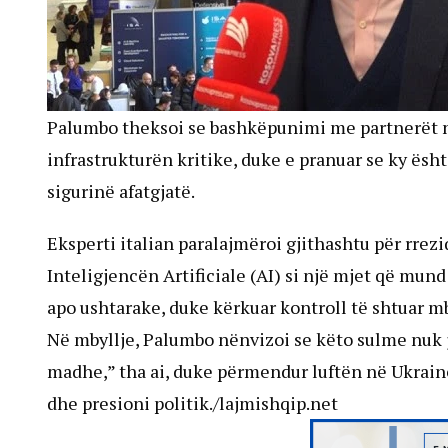
Palumbo theksoi se bashkëpunimi me partnerët n
infrastrukturën kritike, duke e pranuar se ky ësh
sigurinë afatgjatë.
Eksperti italian paralajmëroi gjithashtu për rrezi
Inteligjencën Artificiale (AI) si një mjet që mund
apo ushtarake, duke kërkuar kontroll të shtuar mb
Në mbyllje, Palumbo nënvizoi se këto sulme nuk ja
madhe,” tha ai, duke përmendur luftën në Ukrain
dhe presioni politik./lajmishqip.net