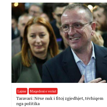
Lajme
Maqedoni e veriut
Taravari: Nëse nuk i fitoj zgjedhjet, tërhiqem
nga politika