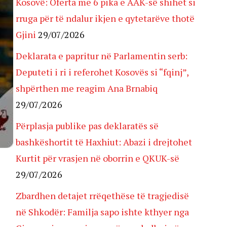
Kosovë: Oferta me 6 pika e AAK-së shihet si
rruga për të ndalur ikjen e qytetarëve thotë
Gjini
29/07/2026
Deklarata e papritur në Parlamentin serb:
Deputeti i ri i referohet Kosovës si “fqinj”,
shpërthen me reagim Ana Brnabiq
29/07/2026
Përplasja publike pas deklaratës së
bashkëshortit të Haxhiut: Abazi i drejtohet
Kurtit për vrasjen në oborrin e QKUK-së
29/07/2026
Zbardhen detajet rrëqethëse të tragjedisë
në Shkodër: Familja sapo ishte kthyer nga