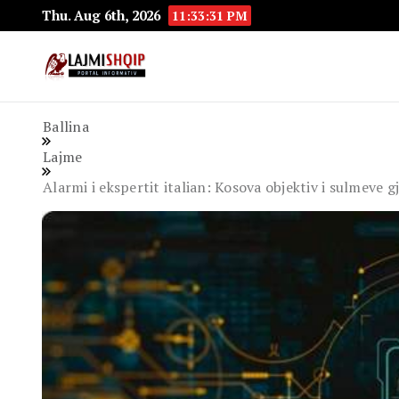
Thu. Aug 6th, 2026
11:33:33 PM
Lajmishqip.net
Lajmishqip
Ballina
Lajme
Alarmi i ekspertit italian: Kosova objektiv i sulmeve g