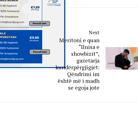
Next
Meritoni e quan
“Ilnisa e
showbizit”,
gazetarja
kundërpërgjigjet:
Qëndrimi im
është më i madh
se egoja jote