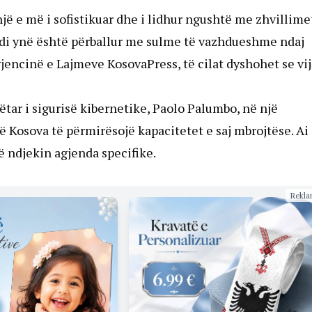
ë e më i sofistikuar dhe i lidhur ngushtë me zhvillime
ndi ynë është përballur me sulme të vazhdueshme ndaj
jencinë e Lajmeve KosovaPress, të cilat dyshohet se vi
ëtar i sigurisë kibernetike, Paolo Palumbo, në një
që Kosova të përmirësojë kapacitetet e saj mbrojtëse. Ai
 ndjekin agjenda specifike.
Rekla