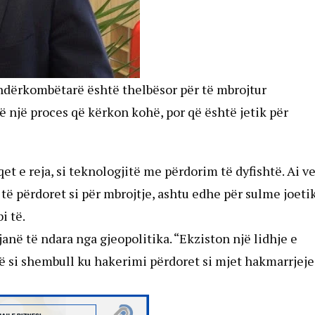
dërkombëtarë është thelbësor për të mbrojtur
të një proces që kërkon kohë, por që është jetik për
qet e reja, si teknologjitë me përdorim të dyfishtë. Ai v
 të përdoret si për mbrojtje, ashtu edhe për sulme joeti
i të.
në të ndara nga gjeopolitika. “Ekziston një lidhje e
ë si shembull ku hakerimi përdoret si mjet hakmarrjeje