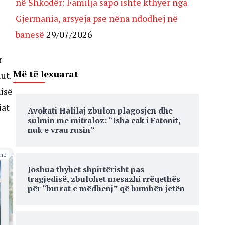
në Shkodër: Familja sapo ishte kthyer nga
Gjermania, arsyeja pse nëna ndodhej në
banesë
29/07/2026
r
Më të lexuarat
ut.
nisë
iat
Avokati Halilaj zbulon plagosjen dhe
sulmin me mitraloz: “Isha cak i Fatonit,
nuk e vrau rusin”
më
Joshua thyhet shpirtërisht pas
tragjedisë, zbulohet mesazhi rrëqethës
për “burrat e mëdhenj” që humbën jetën