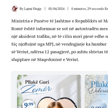
By
Lajmi Shqip
05/04/2024
0 minutes, 29 seconds R
Ministria e Punëve të Jashtme e Republikës së 
Romë është informuar se sot në autostradën mes 
një aksident trafiku, në të cilin mori pjesë edhe 
Siç njoftojnë nga MPJ, në vendngjarje ka humbur j
së Veriut, ndërsa 12 pasagjerë, po ashtu shtetas
shqiptare në Maqedoninë e Veriut.