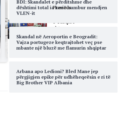
BDI: Skandalet e përditshme dhe
Previous
dështimi total ia kanë humbur mendjen
VLEN-it
Shqiptarët
e Turqisë
shtruan
rreth 60
Skandal në Aeroportin e Beogradit:
mijë iftare
Vajza portugeze keqtrajtohet veç pse
për
mbante një bluzë me flamurin shqiptar
kosovarët
Arbana apo Ledioni? Bled Mane jep
përgjigjen epike për udhëheqeësin e ri të
Big Brother VIP Albania