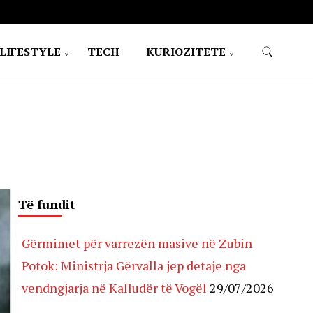
LIFESTYLE
TECH
KURIOZITETE
Të fundit
Gërmimet për varrezën masive në Zubin
Potok: Ministrja Gërvalla jep detaje nga
vendngjarja në Kalludër të Vogël
29/07/2026