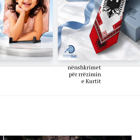
e
zgjedhjeve!
Partitë
politike me
qëndrime të
kundërta,
PDK e AAK
të gatshëm
t’i japin
nënshkrimet
për rrëzimin
e Kurtit