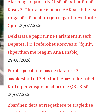
Alarm nga raporti i NDI-së për situatën në
Kosovë: Oferta me 6 pika e AAK-së shihet si
rruga për të ndalur ikjen e qytetarëve thotë
Gjini
29/07/2026
Deklarata e papritur në Parlamentin serb:
Deputeti i ri i referohet Kosovës si “fqinj”,
shpërthen me reagim Ana Brnabiq
29/07/2026
Përplasja publike pas deklaratës së
bashkëshortit të Haxhiut: Abazi i drejtohet
Kurtit për vrasjen në oborrin e QKUK-së
29/07/2026
Zbardhen detajet rrëqethëse të tragjedisë