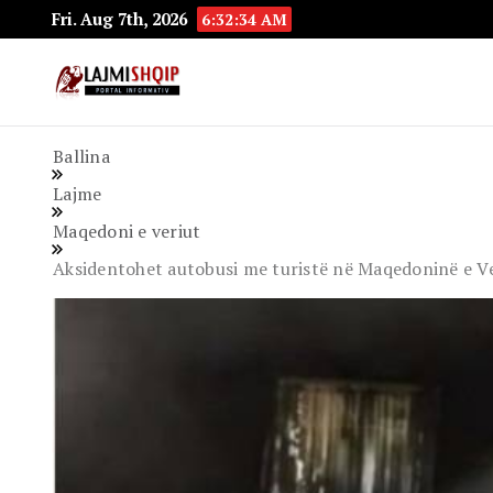
Fri. Aug 7th, 2026
6:32:35 AM
Lajmishqip.net
Lajmishqip
Ballina
Lajme
Maqedoni e veriut
Aksidentohet autobusi me turistë në Maqedoninë e Ver