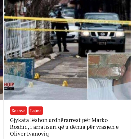
Kosovë
Lajme
Gjykata lëshon urdhërarrest për Marko
Roshiq, i arratisuri që u dënua për vrasjen e
Oliver Ivanoviq