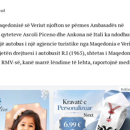
ead
Maqedonisë së Veriut njofton se përmes Ambasadës në
qyteteve Ascoli Piceno dhe Ankona në Itali ka ndodhu
një autobus i një agjencie turistike nga Maqedonia e Veri
etën drejtuesi i autobusit R.I (1965), shtetas i Maqedo
 të RMV-së, kanë marrë lëndime të lehta, raportojnë med
Rekla
Next
A do të jetë 9
qershori dita