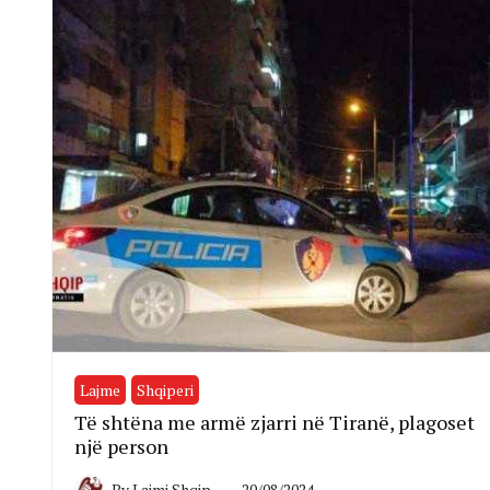
Lajme
Shqiperi
Të shtëna me armë zjarri në Tiranë, plagoset
një person
By
Lajmi Shqip
20/08/2024