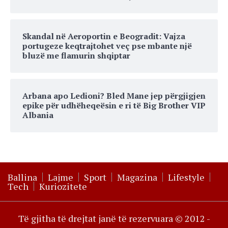
Skandal në Aeroportin e Beogradit: Vajza
portugeze keqtrajtohet veç pse mbante një
bluzë me flamurin shqiptar
Arbana apo Ledioni? Bled Mane jep përgjigjen
epike për udhëheqeësin e ri të Big Brother VIP
Albania
Ballina
Lajme
Sport
Magazina
Lifestyle
Tech
Kuriozitete
Të gjitha të drejtat janë të rezervuara © 2012 -