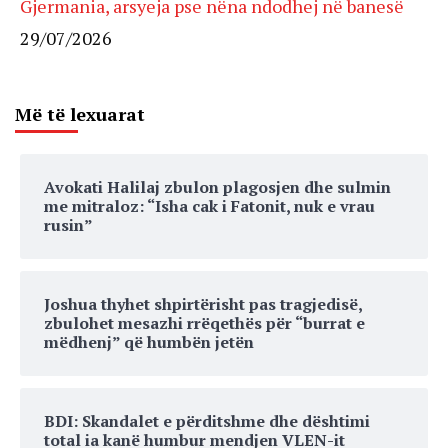
Gjermania, arsyeja pse nëna ndodhej në banesë
29/07/2026
Më të lexuarat
Avokati Halilaj zbulon plagosjen dhe sulmin
me mitraloz: “Isha cak i Fatonit, nuk e vrau
rusin”
Joshua thyhet shpirtërisht pas tragjedisë,
zbulohet mesazhi rrëqethës për “burrat e
mëdhenj” që humbën jetën
BDI: Skandalet e përditshme dhe dështimi
total ia kanë humbur mendjen VLEN-it