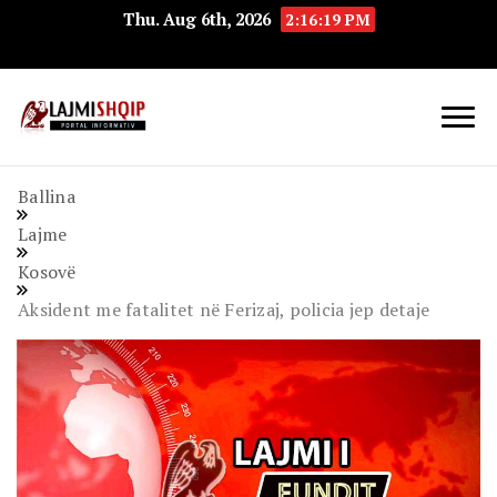
Thu. Aug 6th, 2026
2:16:20 PM
Lajmishqip.net
Lajmishqip
Ballina
Lajme
Kosovë
Aksident me fatalitet në Ferizaj, policia jep detaje