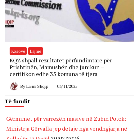
Kosovë
Lajme
KQZ shpall rezultatet përfundimtare për
Prishtinën, Mamushën dhe Junikun –
certifikon edhe 35 komuna të tjera
By
Lajmi Shqip
03/11/2025
Të fundit
Gërmimet për varrezën masive në Zubin Potok:
Ministrja Gërvalla jep detaje nga vendngjarja në
Kalludër të Vogël
29/07/2026