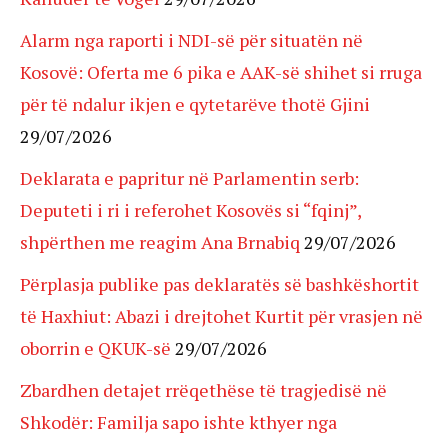
Alarm nga raporti i NDI-së për situatën në
Kosovë: Oferta me 6 pika e AAK-së shihet si rruga
për të ndalur ikjen e qytetarëve thotë Gjini
29/07/2026
Deklarata e papritur në Parlamentin serb:
Deputeti i ri i referohet Kosovës si “fqinj”,
shpërthen me reagim Ana Brnabiq
29/07/2026
Përplasja publike pas deklaratës së bashkëshortit
të Haxhiut: Abazi i drejtohet Kurtit për vrasjen në
oborrin e QKUK-së
29/07/2026
Zbardhen detajet rrëqethëse të tragjedisë në
Shkodër: Familja sapo ishte kthyer nga