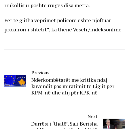
rrukollisur poshtë rrugës disa metra.
Për të gjitha veprimet policore është njoftuar
prokurori i shtetit”, ka thënë Veseli./indeksonline
Previous
Ndërkombëtarët me kritika ndaj
kuvendit pas miratimit të Ligjit për
KPM-në dhe atij për KPK-në
Next
Durrësi i ‘thatë’, Sali Berisha