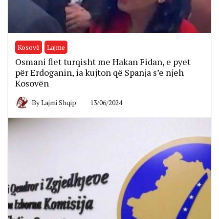
Kosovë
Lajme
Osmani flet turqisht me Hakan Fidan, e pyet
për Erdoganin, ia kujton që Spanja s’e njeh
Kosovën
By
Lajmi Shqip
13/06/2024