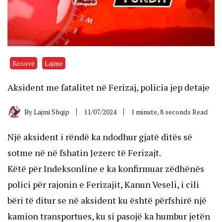
Kosovë
Lajme
Aksident me fatalitet në Ferizaj, policia jep detaje
By
Lajmi Shqip
11/07/2024
1 minute, 8 seconds Read
Një aksident i rëndë ka ndodhur gjatë ditës së
sotme në në fshatin Jezerc të Ferizajt.
Këtë për Indeksonline e ka konfirmuar zëdhënës
polici për rajonin e Ferizajit, Kanun Veseli, i cili
bëri të ditur se në aksident ku është përfshirë një
kamion transportues, ku si pasojë ka humbur jetën