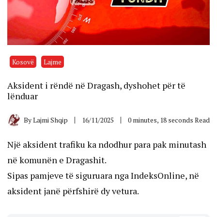
Kosovë
Lajme
Aksident i rëndë në Dragash, dyshohet për të
lënduar
By
Lajmi Shqip
16/11/2025
0 minutes, 18 seconds Read
Një aksident trafiku ka ndodhur para pak minutash
në komunën e Dragashit.
Sipas pamjeve të siguruara nga IndeksOnline, në
aksident janë përfshirë dy vetura.