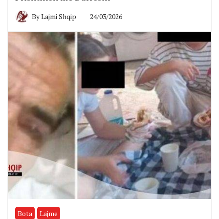
By
Lajmi Shqip
24/03/2026
Bota
Lajme