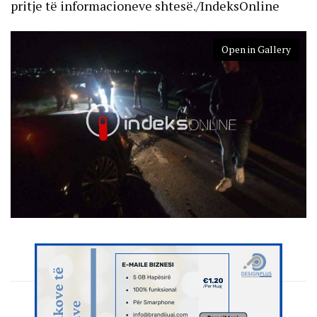
pritje të informacioneve shtesë./IndeksOnline
Open in Gallery