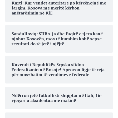
Kurti: Kur vendet autoritare po kërcënojnë me
largim, Kosova me meritë kërkon
anëtarësimin në KiE
Sandulloviq: SHBA-ja dhe fuqitë e tjera kanë
njohur Kosovën, mos të humbim kohë sepse
rezultati do të jetë i njëjtë
Kuvendi i Republikës Srpska sfidon
Federalizmin në Bosnje! Aprovon ligje të reja
për moszbatim të vendimeve federale
Ndërron jetë futbollisti shqiptar në Itali, 16-
vjeçari u aksidentua me makinë