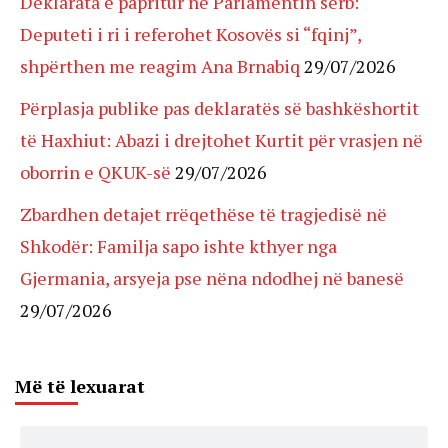
Deklarata e papritur në Parlamentin serb:
Deputeti i ri i referohet Kosovës si “fqinj”,
shpërthen me reagim Ana Brnabiq
29/07/2026
Përplasja publike pas deklaratës së bashkëshortit
të Haxhiut: Abazi i drejtohet Kurtit për vrasjen në
oborrin e QKUK-së
29/07/2026
Zbardhen detajet rrëqethëse të tragjedisë në
Shkodër: Familja sapo ishte kthyer nga
Gjermania, arsyeja pse nëna ndodhej në banesë
29/07/2026
Më të lexuarat