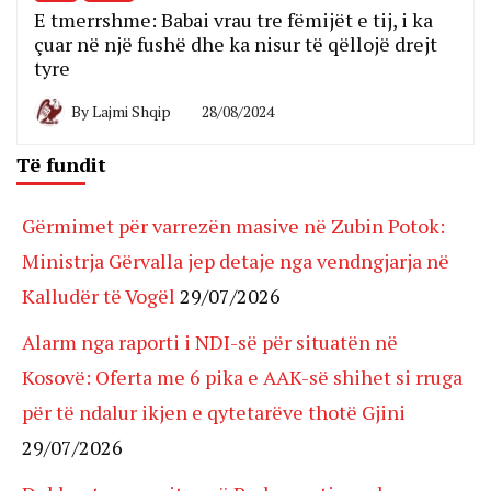
E tmerrshme: Babai vrau tre fëmijët e tij, i ka
çuar në një fushë dhe ka nisur të qëllojë drejt
tyre
By
Lajmi Shqip
28/08/2024
Të fundit
Gërmimet për varrezën masive në Zubin Potok:
Ministrja Gërvalla jep detaje nga vendngjarja në
Kalludër të Vogël
29/07/2026
Alarm nga raporti i NDI-së për situatën në
Kosovë: Oferta me 6 pika e AAK-së shihet si rruga
për të ndalur ikjen e qytetarëve thotë Gjini
29/07/2026