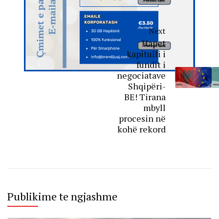
Next
Hapet
kapitulli i
fundit i
negociatave
Shqipëri-
BE! Tirana
mbyll
procesin në
kohë rekord
Publikime te ngjashme