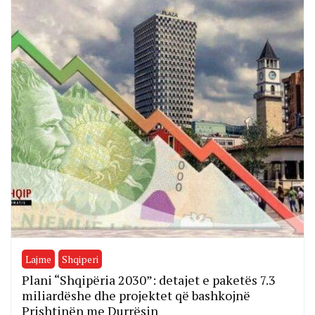
Lajme
Shqiperi
Plani “Shqipëria 2030”: detajet e paketës 7.3
miliardëshe dhe projektet që bashkojnë
Prishtinën me Durrësin